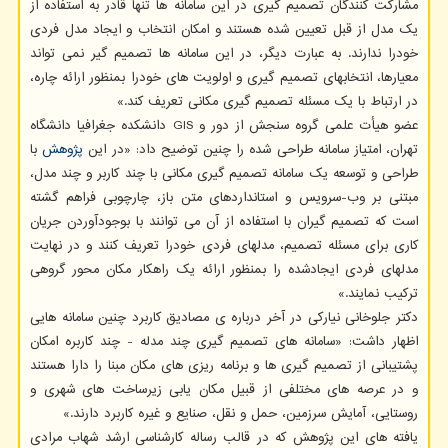
مشارکت کنندگان تصمیم گیری در این سامانه ها تنها قادر به استفاده از
یک مدل از قبل تعیین شده هستند و امکان انتخاب و ایجاد مدل فردی
خودرا ندارند. به عبارت دیگر، در این سامانه ها تصمیم گیر نمی تواند
معیارها، انتخابهای تصمیم گیری و اولویت های خودرا بمنظور ارائه چاره،
در ارتباط با یک مسئله تصمیم گیری مکانی تعریف کند.»
عضو هیأت علمی گروه سنجش از دور و GIS دانشکده جغرافیا دانشگاه
تهران، امتیاز سامانه طراحی شده را چنین توضیح داد: «در این
پژوهش
با
طراحی و توسعه یک سامانه تصمیم گیری مکانی با چند کاربر و چند مدل،
مبتنی بر وب-سرویس و استانداردهای متن باز، چارچوبی فراهم گشته
است که تصمیم گیران با استفاده از آن می توانند با بوجودآوردن جریان
کاری برای مسئله تصمیم، مدلهای فردی خودرا تعریف کنند و در نهایت
مدلهای فردی ایجادشده را بمنظور ارائه یک راهکار مکان محور گروهی
ترکیب نمایند.»
دکتر جلوخانی نیارکی در آخر درباره ی مصادیق کاربرد چنین سامانه هایی
اظهار داشت: «سامانه های تصمیم گیری چند مدله - چند کاربره امکان
پشتیبانی از تصمیم گیری ها و برنامه ریزی های مکان مبنا را دارا هستند
و در عرصه های مختلفی از قبیل مکان یابی زیرساخت های شهری و
روستایی، آمایش سرزمین، حمل و نقل، صنایع و غیره کاربرد دارند.»
یافته های این پژوهش که در قالب رساله کارشناسی ارشد شهاب مرادی