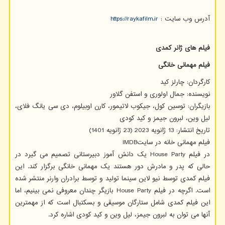
آدرس وب سایت :
https://raykafilm.ir
فیلم های ژانر کمدی
فیلم مهمانی خانگی
کارگردان: چارلز کید
نویسنده: جمال اولوری و استفن گلاور
بازیگران: توسین کول، جیکوب لاتیمور، کارن اوبیلوم، دی سی یانگ فلای،
لیل وین، لبرون جیمز و کید کودی
تاریخ انتشار: 13 ژانویه 2023 (23 ژانویه 1401)
فیلم مهمانی خانه در سایت
IMDB
در فیلم
House Party
یک دانش آموز دبیرستانی تصمیم می گیرد در
حالی که پدر و مادرش دور هستند یک مهمانی خانگی برگزار کند. این
فیلم کمدی توسط نیو لاین سینما تولید و توسط برادران وارنر منتشر شده
است. اگرچه در فیلم
House Party
بازیگر چندان معروفی نمی بینیم، اما
این فیلم کمدی شامل ستارگان موسیقی و بسکتبال است که از مهمترین
آنها می توان به لبرون جیمز، لیل وین و کید کودی اشاره کرد.