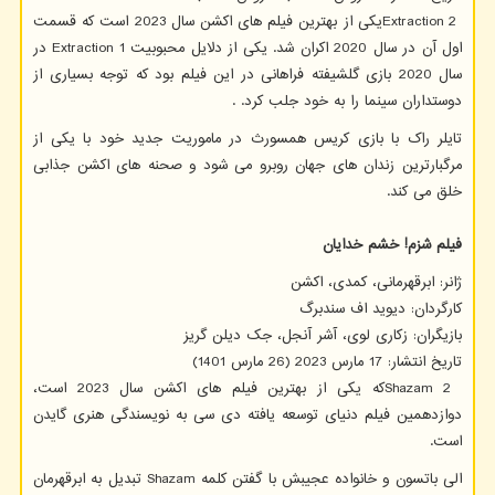
Extraction 2
یکی از بهترین فیلم های اکشن سال 2023 است که قسمت
اول آن در سال 2020 اکران شد. یکی از دلایل محبوبیت
Extraction 1
در
سال 2020 بازی گلشیفته فراهانی در این فیلم بود که توجه بسیاری از
دوستداران سینما را به خود جلب کرد
. .
تایلر راک با بازی کریس همسورث در ماموریت جدید خود با یکی از
مرگبارترین زندان های جهان روبرو می شود و صحنه های اکشن جذابی
خلق می کند.
فیلم شزم! خشم خدایان
ژانر: ابرقهرمانی، کمدی، اکشن
کارگردان: دیوید اف سندبرگ
بازیگران: زکاری لوی، آشر آنجل، جک دیلن گریز
تاریخ انتشار: 17 مارس 2023 (26 مارس 1401)
Shazam 2
که یکی از بهترین فیلم های اکشن سال 2023 است،
دوازدهمین فیلم دنیای توسعه یافته دی سی به نویسندگی هنری گایدن
است.
الی باتسون و خانواده عجیبش با گفتن کلمه
Shazam
تبدیل به ابرقهرمان