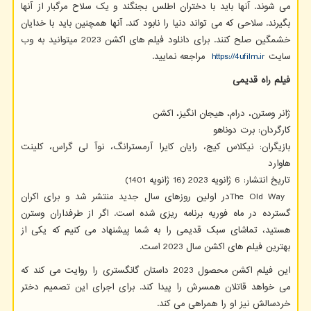
می شوند. آنها باید با دختران اطلس بجنگند و یک سلاح مرگبار از آنها
بگیرند. سلاحی که می تواند دنیا را نابود کند. آنها همچنین باید با خدایان
خشمگین صلح کنند. برای دانلود فیلم های اکشن 2023 میتوانید به وب
سایت
https://4ufilm.ir
مراجعه نمایید.
فیلم راه قدیمی
ژانر وسترن، درام، هیجان انگیز، اکشن
کارگردان: برت دوناهو
بازیگران: نیکلاس کیج، رایان کایرا آرمسترانگ، نوآ لی گراس، کلینت
هاوارد
تاریخ انتشار: 6 ژانویه 2023 (16 ژانویه 1401)
The Old Way
در اولین روزهای سال جدید منتشر شد و برای اکران
گسترده در ماه فوریه برنامه ریزی شده است. اگر از طرفداران وسترن
هستید، تماشای سبک قدیمی را به شما پیشنهاد می کنیم که یکی از
بهترین فیلم های اکشن سال 2023 است.
این فیلم اکشن محصول 2023 داستان گانگستری را روایت می کند که
می خواهد قاتلان همسرش را پیدا کند. برای اجرای این تصمیم دختر
خردسالش نیز او را همراهی می کند.