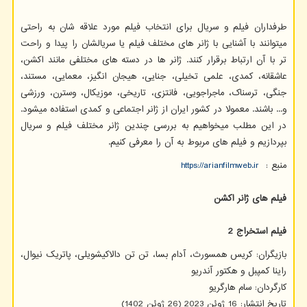
طرفداران فیلم و سریال برای انتخاب فیلم مورد علاقه شان به راحتی
میتوانند با آشنایی با ژانر های مختلف فیلم یا سریالشان را پیدا و راحت
تر با آن ارتباط برقرار کنند. ژانر ها در دسته های مختلفی مانند اکشن،
عاشقانه، کمدی، علمی تخیلی، جنایی، هیجان انگیز، معمایی، مستند،
جنگی، ترسناک، ماجراجویی، فانتزی، تاریخی، موزیکال، وسترن، ورزشی
و... باشند. معمولا در کشور ایران از ژانر اجتماعی و کمدی استفاده میشود.
در این مطلب میخواهیم به بررسی چندین ژانر مختلف فیلم و سریال
بپردازیم و فیلم های مربوط به آن را معرفی کنیم.
منبع :
https://arianfilmweb.ir
فیلم های ژانر اکشن
فیلم استخراج 2
بازیگران: کریس همسورث، آدام بسا، تن تن دالاکیشویلی، پاتریک نیوال،
راینا کمپبل و هکتور آندریو
کارگردان: سام هارگریو
تاریخ انتشار: 16 ژوئن 2023 (26 ژوئن 1402)