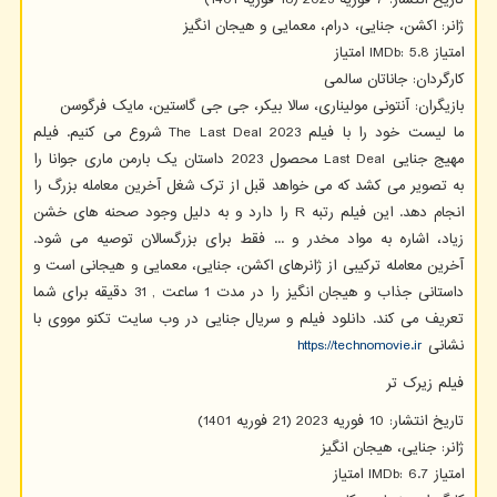
ژانر: اکشن، جنایی، درام، معمایی و هیجان انگیز
امتیاز
IMDb: 5.8
امتیاز
کارگردان: جاناتان سالمی
بازیگران: آنتونی مولیناری، سالا بیکر، جی جی گاستین، مایک فرگوسن
ما لیست خود را با فیلم 2023
The Last Deal
شروع می کنیم. فیلم
مهیج جنایی
Last Deal
محصول 2023 داستان یک بارمن ماری جوانا را
به تصویر می کشد که می خواهد قبل از ترک شغل آخرین معامله بزرگ را
انجام دهد. این فیلم رتبه
R
را دارد و به دلیل وجود صحنه های خشن
زیاد، اشاره به مواد مخدر و ... فقط برای بزرگسالان توصیه می شود.
آخرین معامله ترکیبی از ژانرهای اکشن، جنایی، معمایی و هیجانی است و
داستانی جذاب و هیجان انگیز را در مدت 1 ساعت , 31 دقیقه برای شما
تعریف می کند. دانلود فیلم و سریال جنایی در وب سایت تکنو مووی با
نشانی
https://technomovie.ir
فیلم زیرک تر
تاریخ انتشار: 10 فوریه 2023 (21 فوریه 1401)
ژانر: جنایی، هیجان انگیز
امتیاز
IMDb: 6.7
امتیاز