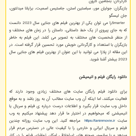
کارگردان: بنجامین کارون
بازیگران: جولیان مور، سباستین استن، جاستیس اسمیت، برایانا میدلتون،
جان لیسگو
Smarter
را می توان یکی از بهترین فیلم های جنایی سال 2023 دانست
که به جای پیروی از یک خط داستانی، داستان را در زمان های مختلف و
از منظر شخصیت های مختلف به تصویر می کشد. این فیلم به خاطر
بازیگران با استعداد و کارگردانی خوبش مورد تحسین قرار گرفته است. در
این مقاله از پلازا می توانید با این عنوان از بهترین فیلم های جنایی سال
2023 بیشتر آشنا شوید.
دانلود رایگان فیلم و انیمیشن
برای دانلود فیلم رایگان سایت های مختلف زیادی وجود دارند که
فعالیت میکنند، اما اینکه آن وب سایت مطالب آن به روز باشد و به موقع
داخل وب سایت قرار بگیرد و اطلاعات درست درباره ی فیلم و سریال یا
انیمیشنی که میخواهیم در اختیار ما قرار دهد پیشنهاد میکنیم به وب
سایت
https://taninmovie.ir
مراجعه کنید. این وب سایت روزانه چندین
فیلم و سریال ایرانی و خارجی را با کیفیت عالی در دسترس مردم قرار
میدهد و با سانسور صحنه های غیراخلاقی امکان تماشای فیلم را در کنار