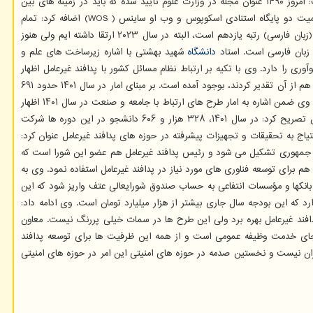
گسترش زبان فارسی در حوزه تحقیقات علمی است که دستور مقام معظم رهبری هم هست. دبیرکل شورایعالی عتف در مورد مجلات علمی ایران هم اظهار داشت: امروز ۱۴۹۰ عنوان مجله در وزارت علوم تأیید شده که باید در زمینه های بین
المللی هم دیده شود و به قول مقام معظم رهبری تا سال ۱۴۵۰ هر کس خواست علم یاد بگیرد، لزوم داشته باشد که زبان فارسی بداند. وی ضمن اشاره به اهمیت دو پایگاه استنادی اسکوپوس و وب او ساینس ( WOS) اضافه کرد: تمام
محاسبات علمی دنیا روی این دو نمایه صورت می گیرد. همینطور کشور ایران در راهنمای مجلات دسترسی آزاد یا دوآج (DOAJ) از نظر مجله هفتم و از نظر زبان (زبان فارسی) رتبه یازدهم است، البته در سال ۲۰۲۳ ارتقا داشته ایم ولی هنوز
دانشگاه
شهید بهشتی با اشاره زیرساخت های علم و
 را دارد. وی با تکیه بر ارتباط نظام مسائل کشور با پدافند غیرعامل اظهار
و جامعه با راه های مختلفی در حال انجام می باشد، فرصت مطالعاتی اعضای هیأت علمی در صنعت که مقام معظم رهبری هم از آن تقدیر کردند، بوجود آمده است. بر مبنای امار در سال ۱۴۰۱ حدود ۶۹۱
عضو هیأت علمی از فرصت مطالعاتی در صنعت استقبال کردند، می توانیم برای رشته های علوم انسانی فرصت مطالعاتی در رابطه با پدافند غیرعامل تعریف نماییم. وی ضمن اشاره به امار طرح های ارتباط با جامعه و صنعت در سال ۱۴۰۱ اظهار
داشت: حدود ۱۰ هزار و ۸۳۵ طرح به ارزش مالی ۴ هزار و ۷۰۴ میلیارد تومان انجام شده است. صالحی ضمن اشاره به دوره های مهارت افزایی برای دانشجویان تصریح کرد: در سال ۱۴۰۱، ۳۲۸ هزار و ۶۰۶ دانشجو در این دوره ها شرکت
تیاج به تحقیقات و تجهیزات پیشرفته در حوزه های پدافند غیرعامل عنوان کرد:
ین شورا با ریاست رئیس جمهوری تشکیل می شود و رئیس پدافند غیرعامل هم عضو این شورا است که
م برای توسعه فناوری های مورد نیاز در پدافند غیرعامل استفاده نمود. وی به
ره ۹ قانون بودجه ۱۴۰۲ می گوید ۶۰ درصد بودجه پژوهشی شرکتهای دولتی و بانکها و مؤسسات انتفاعی به حساب صندوق شورایعالی عتف واریز شود که این
 بخشی از مقررات مالی دولت وجود دارد که این بودجه سال جاری بیشتر از هزار میلیارد تومان است. وی ادامه داد:
پدافند غیرعامل بهره برد ولی این طرح ها در سمات خیلی پررنگ نیست. معاون
ه پسادکتری قابل احتساب به جای خدمت وظیفه عمومی است و از همه این ظرفیت ها برای توسعه پدافند
 جبران نیست و نخستین صدمه در حوزه های امنیتی این امر در حوزه های امنیتی