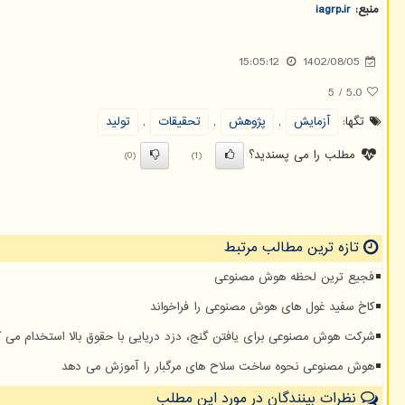
منبع:
iagrp.ir
15:05:12
1402/08/05
5
/
5.0
تگها:
آزمایش
,
پژوهش
,
تحقیقات
,
تولید
مطلب را می پسندید؟
(0)
(1)
تازه ترین مطالب مرتبط
فجیع ترین لحظه هوش مصنوعی
کاخ سفید غول های هوش مصنوعی را فراخواند
شرکت هوش مصنوعی برای یافتن گنج، دزد دریایی با حقوق بالا استخدام می ک
هوش مصنوعی نحوه ساخت سلاح های مرگبار را آموزش می دهد
نظرات بینندگان در مورد این مطلب