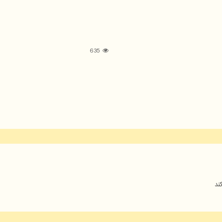
635
ند