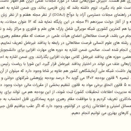
 هم کمترین کشوری شبکه مویرگی شامل پارک های علم و فناوری و مراکز رشد و نوآوری
 بعضی حوزه های پدافند غیرعامل کلاس مهارت افزایی بگذرانند. وی ضمن اشاره به اح
ر و ۷۷ هزار تجهیز همینطور امکانات شورایعالی عتف می تواند در اختیار پدافند غیرعامل قرار گیرد. ا
 داشت: شبکه ملی آزمایشگاهی کشور هم علاوه بر شاعا وجود دارد که میتوان از آن ه
مواد قانونی تأمین بودجه های پژوهش اشاره نمود و اظهار داشت: قانون بند د تبص
بودجه سال جاری ۶۰۰ میلیارد تومان است. همینطور بودجه ۱ درصد مبحث ماده ۵ قانون الحاق برخی مواد به قانون تنظیم
مانه مدیریت اطلاعات تحقیقات کشور) ثبت شوند، از این بودجه هم می تواند برای 
به دوره های پسادکتری اشاره نمود و داشت: ۴ نوع دوره پسادکتری تعریف کردیم و با موافقت مقام رهبری دور
 مسائل امنیتی و اطلاعاتی زیادی در کوانتوم، وجود دارد که اگر عقب بیافتیم قابل
 کارهای بهتری می توانیم انجام دهیم.