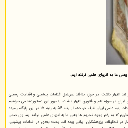
شد اظهار داشت: در حوزه پدافند غیرعامل اقدامات پیشینی و اقدامات پسینی
یران در حوزه علم و فناوری اظهار داشت: با مرور این دستاوردها می خواهیم
بدانیم چطور از این دستاوردها در حوزه پدافند غیرعامل میتوان استفاده نمود. صالحی در مورد رتبه و تعداد اسناد علمی ایران در پایگاه استنادی اسکوپوس توضیح داد: رتبه علمی ایران ظرف دو دهه از رتبه ۵۴ به رتبه ۱۵ در این پایگاه رسیده
ا دیده و به آنها ارجاع می شود. همینطور بالای ۳۵ درصد مشارکت های علمی جهانی داریم که به رغم وجود تحریم ها یعنی ما به انزوای علمی نرفته ایم. وی ضمن
 حوزه های مهم و پرشمار در تحقیقات پژوهشگران ایرانی بوده اند. بحث بعدی در اقدامات پیشینی،