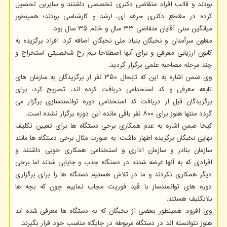
بودند و قالب افراد متقاضی دکتری تخصصی داشتند و سایرین تحصیل
کرده در مقاطع دکتری حرفه ای، ارشد و کارشناسی بودند؛ همینطور
میانگین سنی آقایان متقاضی ۳۳ سال و خانم ۳۵ سال بود.
معاون سرآمدان و نخبگان بنیاد ملی نخبگان اضافه کرد: افراد برگزیده به
کانون ارزیابی معرفی و برای آنها اصطلاحاً نیم رخ شخصیتی استخراج و
چند مرحله مصاحبه علمی برگزار گردید.
وی ضمن اشاره به این که تابحال ۳۵۰ نفر از برگزیدگان به سازمان های
تابعه معرفی و کد استخدامی دریافت کرده اند، تصریح کرد: برای
برگزیدگان قبل از دریافت کد استخدامی دوره توانمندسازی برگزار می
گردد منتها هنوز برای ۸۰۰ نفر باقی مانده این دوره برگزار نشده است.
کیخا ضمن اشاره به عدم همکاری برخی دستگاه ها برای تعیین تکلیف
نهایی نخبگان برگزیده اظهار داشت: به صورت مثال برخی دستگاه ها مانند
سازمان بنادر و سازمان اداری و استخدامی همکاری خوبی داشتند و
افرادی که به آنها عرضه شدند در دستگاه جذب و جایابی شدند اما برخی
دیگر همکاری نکردند و ما در تلاش هستیم دستگاه ها را برای برگزاری
دوره های توانمندساز با قید فوریت مجاب نماییم چون که بچه ها
بلاتکلیف هستند.
وی افزود: همینطور بعضی از نخبگان که به دستگاه ها معرفی شده اند
هنوز نتوانسته اند در دستگاه مربوطه در جایگاه مناسب خود قرار بگیرند.