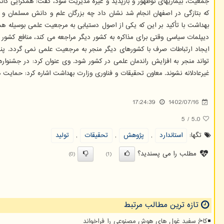
جمعیت، بیماریهای نوظهور و بازپدید و غیره مدیریت شود، گفت: همگرایی دان
که بتازگی در اصفهان انجام شد نشان داد چه بزرگان علم و دانش مسلمان و
بهداشت با تأکید بر این که یکی از اصول دستیابی به مرجعیت علمی بوسیله ه
دیپلمات سیاسی وقتی برای مذاکره به کشور دیگر مراجعه می کند، منافع کشور را
ایجاد ارتباطات صرف با کشورهای دیگر منجر به مرجعیت علمی نمی گردد. پ
تواند منجر به افزایش راندمان علمی در کشور شود. وی عنوان کرد: در جشنواره
غیرعادلانه نشوند. معاون تحقیقات و فناوری وزارت بهداشت اشاره کرد: حمایت
17:24:39
1402/07/16
5
/
5.0
تگها:
استاندارد
,
پژوهش
,
تحقیقات
,
تولید
مطلب را می پسندید؟
(0)
(1)
تازه ترین مطالب مرتبط
کاخ سفید غول های هوش مصنوعی را فراخواند