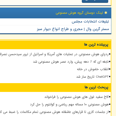
لینک دوستان گروه هوش مصنوعی
تبلیغات انتخابات مجلس
مستر گرین وال | مجری و طراح انواع دیوار سبز
پربیننده ترین ها
ردپای هوش مصنوعی در عملیات های آمریکا و اسرائیل از ترور سیدحسن نصرالله
نابغه ای که 7 دهه پیش، وارد عصر هوش مصنوعی شد
انقلاب خاموش در خانه
ChatGPT تاریخ ساز شد
پربحث ترین ها
کاخ سفید غول های هوش مصنوعی را فراخواند
هوش مصنوعی ۱۰ مساله مهم ریاضی و کوانتوم را حل کرد
از جلسات کاری تا قرارهای عاشقانه هوش مصنوعی تمام مکالمات را ضبط می کن