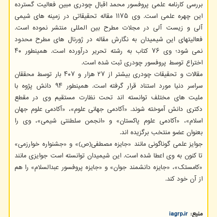
بررسی کارنامه علمی پروفسور محمد اقبال چودری مبین فعالیت گسترده
این چهره علمی است. وی ۱۱۷۵ مقاله تحقیقاتی در زمینه های شیمی
آلی و زیست آلی در مجلات مطرح بین المللی منتشر نموده است.
فعالیتهای این شیمیدان به نگارش مقاله در ژورنال های مطرح محدود
نمی شود؛ وی ۷۶ کتاب به رشته تحریر درآورده است. همینطور ۴۰
اختراع توسط پروفسور چودری ثبت شده است.
مقالات و تحقیقات چودری بیشتر از ۲۷ هزار و ۴۰۷ بار توسط محققان
سراسر دنیا مورد استناد قرار گرفته است. همینطور ۹۴ دانش پژوه با
ملیت های مختلف توانسته اند تحت نظارت مستقیم وی در مقطع
دکتری دانش آموخته شوند. «آکادمی جهانی علوم»، «آکادمی علوم جهان
اسلام»، «آکادمی علوم پاکستان» و «انجمن سلطنتی شیمی»، وی را
بعنوان عضو منتخب برگزیده اند.
جوایز علمی گوناگونی مانند «جایزه مصطفی(ص)» و «جشنواره خوارزمی»
تا کنون به وی اعطا شده است. این شیمیدان توانسته است جوایزی مانند
«کامستک»، «جایزه دانشمند جوان» و «جایزه پروفسور عبدالسلام» را هم
از آن خود کند.
منبع:
iagrp.ir