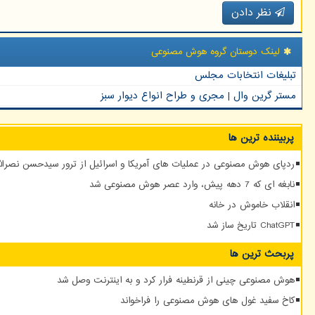
نظر دادن
لینک دوستان گروه هوش مصنوعی
تبلیغات انتخابات مجلس
مستر گرین وال | مجری و طراح انواع دیوار سبز
پربیننده ترین ها
ردپای هوش مصنوعی در عملیات های آمریکا و اسرائیل از ترور سیدحسن نصرالله
نابغه ای که 7 دهه پیش، وارد عصر هوش مصنوعی شد
انقلاب خاموش در خانه
ChatGPT تاریخ ساز شد
پربحث ترین ها
هوش مصنوعی چینی از قرنطینه فرار کرد و به اینترنت وصل شد
کاخ سفید غول های هوش مصنوعی را فراخواند