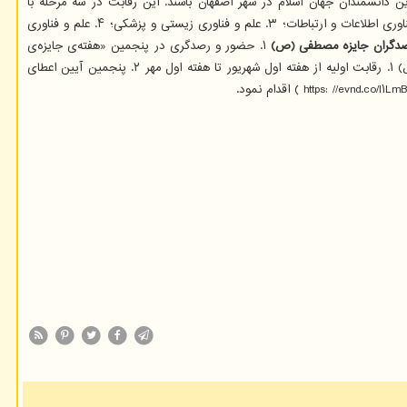
 دانشمندان جهان اسلام در شهر اصفهان باشند. این رقابت در سه مرحله با
محوریت تولید محتوای چندرسانه ای انجام خواهد شد. علاقه مندان ضمن شرکت در کارگاه های آموزشی با تمرکز بر مطالبی مانند: ۱. فلسفه جوایز علمی؛ ۲. علم و فناوری اطلاعات و ارتباطات؛ ۳. علم و فناوری زیستی و پزشکی؛ ۴. علم و فناوری
صدگران جایزه مصطفی (ص)
۱. حضور و رصدگری در پنجمین «هفته‌ی جایزه‌ی
مصطفی(ص)»؛ ۲. اعطای گواهی نامه بین المللی؛ ۳. جوایز نقدی برای ۳ نفر برتر به میزان ۲۰، ۱۰ و ۵میلیون تومان. گاه شمار رقابت رصدگران جایزه مصطفی (ص) ۱. رقابت اولیه از هفته اول شهریور تا هفته اول مهر ۲. پنجمین آیین اعطای