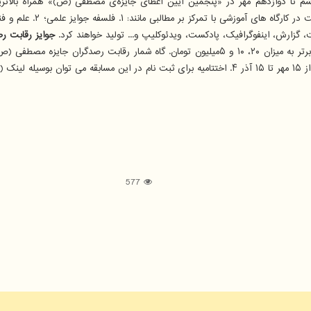
شم تا دوازدهم مهر در «پنجمین آیین اعطای جایزه‌ی مصطفی (ص)» همراه بالاترین
جوایز رقابت ر
577