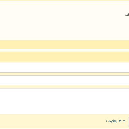
ند
= ۳ بعلاوه ۱