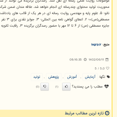
موضوعات روایت علمی رسانه ای نقل کنند. رصدگران برگزیده می توانند از ش
نانو؛ ۵. علوم پایه و مهندسی روایت رسانه ای در هر یک از قالب های یادداشت، گزارش، اینفوگرافیک، پادکست، ویدئوکلیپ و... تولید خواهند کرد.
جایزه مصطفی (ص) از ۶ تا ۱۲ مهر با حضور رصدگران برگزیده ۳. رقابت ثانویه از ۱۵ مهر تا ۱۵ آذر ۴. اختتامیه برای ثبت نام در این مسابقه می توان بوسیله لینک (https: //evnd.co/l۱LmB ) اقدام نمود.
منبع:
iagrp.ir
08:16:35
1402/06/11
5
/
5.0
تگها:
آزمایش
,
آموزش
,
پژوهش
,
تولید
مطلب را می پسندید؟
(0)
(1)
تازه ترین مطالب مرتبط