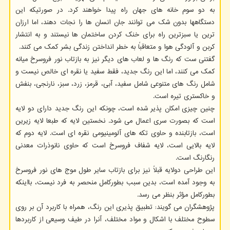
به دو سوم خانه های جهان راه پیدا خواهند کرد. در صورتیکه این
دستگاهها بدون شک می توانند جان انسان ها را نجات دهند، اما ارزان
ترین یا سبزترین راه برای خنک کردن ساختمان ها نیستند و به انتشار
کربن و آلودگی هوا و متعاقباً به خطر انداختن زندگی بشر کمک می کنند.
گفتنی ست که رنگ ها و لعاب های دیگر نیز به بازتاب نور فروسرخ میانه
کمک می کنند، اما این رنگ جدید، فقط سفید یا نقره ای خالص نیست و
شامل رنگ های متنوعی شامل سفید، آبی، قرمز، زرد، سبز، نارنجی، بنفش
و خاکستری تیره است.
چنین چیزی امکان پذیر شده است، چونکه این رنگ جدید دارای دو لایه
است که بصورت سری اعمال می شود. نخستین لایه که طبعا لایه زیرین
است، بازتابنده و حاوی تکه های آلومینیومی نقره ای است. لایه دوم که
لایه بالایی است، لایه شفاف فروسرخ است که حاوی نانوذرات معدنی
رنگارنگ است.
این طراحی دولایه قبلاً نیز برای بازتاب سایر طول موج های نور فروسرخ
به وجود آمده است، بدین سبب بطورکامل منحصر به فرد نیست، بااینکه
بطورکامل مؤثر بنظر می رسد.
پژوهشگران می گویند: تطبیق پذیری این رنگ، همراه با کاربرد آن بر روی
سطوح مختلف با اشکال و مواد مختلف، آنرا در طیف وسیعی از کاربردها