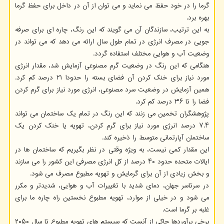
گرما را در خود حفظ می نماید و می توان از آن در داخل برای حفظ گرما
بهره برد.
به این ترتیب، سازندگان آن می گویند که این رنگ، چاره ای برای صرفه
جویی در مصرف انرژی در تمام طول سال ارائه می دهد که می تواند در
وضعیت آب و هوایی مختلف استفاده گردد.
هنگامی که این رنگ در وضعیت گرم مصنوعی آزمایش شد، مقدار انرژی
مورد نیاز برای خنک کردن آن فضای بسته را حدودا ۲۱ درصد کم کرد.
همین آزمایش در وضعیت سرد مصنوعی، انرژی مورد نیاز برای گرم کردن
فضا را تا ۳۶ درصد کم کرد.
پژوهشگران تخمین می زنند که این رنگ در تمام یک ساختمان می تواند
۷.۴ درصد انرژی مورد نیاز برای گرم کردن، تهویه یا خنک کردن یک
ساختمان آپارتمانی متوسط را ذخیره کند.
این مقدار کمی نیست، به ویژه وقتی در نظر بگیریم که ساختمان ها در
ایالات متحده حدود ۴۰ درصد از کل انرژی مصرفی این کشور را می سازند
و بخش زیادی از آن برای گرمایش و تهویه مطبوع مصرف می شود.
در سرتاسر جهان، دمای شدید با تغییرات آب و هوایی، شدیدتر و مکرر
می شود و در خیلی از موارد، تهویه مطبوع نخستین راه چاره ما برای
غلبه بر گرما است.
برخی برآوردها حاکی از آنست که سیستم های تهویه مطبوع تا سال ۲۰۵۰