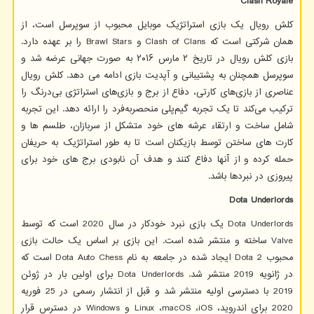
Clash Royale
کلش رویال یک بازی استراتژیک موبایل محبوب از سوپرسل است، از
همان شرکتی است که
Clash of Clans
و
Brawl Stars
را بر عهده دارد.
بازی کلش رویال در تاریخ ۲ مارس ۲۰۱۶ به صورت جهانی عرضه شد و
سوپرسل همچنان به پشتیبانی و آپدیت بازی ادامه می دهد. کلش رویال
عناصری از بازی‌های کارتی، دفاع از برج و بازی‌های استراتژی بی‌درنگ را
ترکیب می‌کند تا یک تجربه گیم‌پلی منحصربه‌فرد را ارائه دهد. این تجربه
شامل ساخت و ارتقاء عرشه های خود متشکل از سربازان، طلسم ها و
کارت های ساختن توسط بازیکنان است تا به طور استراتژیک به حریفان
حمله کرده و از آنها دفاع کنند و هدف آن نابودی برج های خود برای
پیروزی در نبردها باشد.
Dota Underlords
Dota Underlords
یک بازی نبرد خودکار در سال 2020 است که توسط
Valve
ساخته و منتشر شده است. این بازی بر اساس یک حالت بازی
محبوب
Dota 2
ایجاد شده در جامعه به نام
Dota Auto Chess
است که
در ژانویه 2019 منتشر شد.
Dota Underlords
برای اولین بار در ژوئن
2019 با دسترسی اولیه منتشر شد و قبل از انتشار رسمی در 25 فوریه
2020 برای اندروید،
iOS
،
macOS
،
Linux
و
Windows
در دسترس قرار