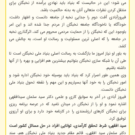
می شود؛ این در حالیست که بنیاد باید نهادی برآمده از نخبگان برای
منتقل کردن نظرات متعالی آنان به بدنه حاکمیت باشد.
فیروزآبادی آفت دوم را جدایی نخبه از جامعه دانست و اظهار داشت:
خودآگاه یا ناخودآگاه جامعه نخبگان از مردم جدا شده اند و این امر
باوجود این که نخبگان را از حمایت مردمی محروم می کند، اثرگذاری نخبه
در جامعه را که اصلی ترین مسئولیت و رسالت او است، به چالش می
کشد.
به باور او نیاز امروز ما بازگشت به رسالت اصلی بنیاد ملی نخبگان است تا
طی آن با شبکه سازی نخبگان بتوانیم بیشترین هم افزایی و بهره را از آنها
داشته باشیم.
وی همین طور اصرار کرد که بنیاد باید بوسیله خود نخبگان اداره شود و
امور نخبگان را به خود آنها بسپاریم و این مهم را نقطه تحول بنیاد ملی
نخبگان دانست.
فیروز آبادی در آخر به سوابق کاری و علمی دکتر سید سلمان سیدافقهی
اشاره نمود و او را از نخبگان در میدان نامید که در عرصه برنامه ریزی
برای نخبگان کارهای ارزشمندی را در کارنامه خود دارد و برای او آرزوی
توفیق کرد.
سید افقهی: شرط تحقق کارآمدی، توانایی افراد در حل مسائل کشور است
دکتر سلمان سید افقهی، قائم مقام جدید بنیاد ملی نخبگان هم، سند