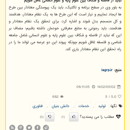
نباید از فاصله و شکاف بین علوم پایه و علوم انسانی غافل شویم
به باور وی در سطح برنامه و تاکتیک، باید یک پیوستگی معنادار بین طرح
ها ایجاد نماییم و نیاز است که این طرح ها به یک نظام معنادار، هدفمند
و کل منسجم بدل شوند و اشاره کرد: برای تحقق یک نظام معنادار و
هدفمند، باید رجوعی به منابع معرفتی خودمان داشته باشیم؛ مضاف بر
این که نباید از فاصله و شکاف بین علوم پایه و علوم انسانی شامل جامعه
شناسی و فلسفه غافل شویم چونکه پیوند این دو عرصه می تواند ما را در
راه تحقق این نظام معنادار یاری کند.
منبع:
iagrp.ir
08:11:05
1402/05/02
682
5
/
5.0
تگها:
تولید
,
خدمات
,
دانش بنیان
,
فناوری
مطلب را می پسندید؟
(0)
(1)