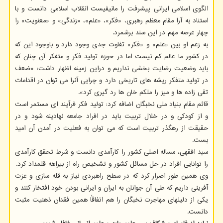
الگوی اسلامی ایرانی پیشرفت را مانیفیست انقلاب اسلامی دانست و با
استناد به آرا مقام معظم رهبری، «فکر»، «علم»، «زندگی» و «معنویت» را
چهار عرصه مهم در این سند برشمرد.
به زعم او بین «علم» و «فکر» تفاوت جدی وجود دارد و باوجود این که
در کشور ما عالم کم نیست اما در حوزه تولید فکر و متفکر آن چنان که
باید وضعیت رضایت بخشی نداریم و دراین زمینه اظهار داشت: «ضعف
در تولید متفکر ریشه های تاریخی دارد و چرایی آنرا می توان در اقدامات
تقی زاده ها و میز را ملکم خان ها رد گیری کرد».
قائم مقام بنیاد ملی نخبگان اضافه کرد: تولید فکر فرآیند ای مستمر است
و از کودکی و در خلال تربیت باید در افراد جامعه نهادینه شود و در
حقیقت از رهگذر تربیت است که می توان به فعلیت در آمدن آن امید
بست.
سید افقهی، مساله اصلی کشور را کارآمدی دانست و شرط تحقق کارآمدی
را توانایی افراد در حل مسائل کشور و تشخیص راه از بیراهه قلمداد کرد.
وی همین طور اصرار کرد که در سطح راهبردی نیاز به قله سازی و عزت
آفرینی داریم که طی آن جوانان به ایران و ایرانی بودن خود افتخار کنند و
یکی از دلیلهای مهاجرت نخبگان را هم اتفاقاً همین فقدان ذهنیت مثبت
دانست.