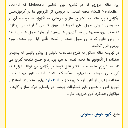
این مقاله مروری که در نشریه بین المللی Journal of Molecular
Metabolism انتشار یافته است، به بررسی اثر اگزوزوم ها بر آنژیوژنزیس
(رگزایی) پرداخته، به تشریح ساز و کارهایی که اگزوزم ها بوسیله آن بر
مسیرهای درونی سلول های اندوتلیال عروق اثر می گذارند، می پردازد.
علاوه بر این، مسیرهایی که اگزوزوم ها بوسیله آن وارد سلول ها می شوند
و روش هایی که با آن سلول هدف را تحت تأثیر قرار می دهند، مورد
بررسی قرار گرفت.
در نهایت مقاله مذکور به شرح مطالعات بالینی و پیش بالینی که برمبنای
استفاده از اگزوزوم ها انجام شده اند می پردازد و چنین نتیجه گیری می
کند که اگزوزم ها به سبب تاثیر قابل توجه بر رگزایی می توانند ابزار ایده
آلی برای درمان بیماریهای ایسکمیک باشند؛ اما بمنظور بهینه کردن
استفاده بالینی از آنان، ایجاد پروتکلهای
استاندارد
برای استخراج، اصلاح و
تجویز آنان و همین طور تحقیقات بیشتر در راستای درک ساز و کارهای
مولکولی عملکرد آنان ضرورت دارد.
منبع:
گروه هوش مصنوعی