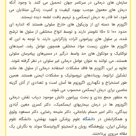
سازمان های درمانی در سرتاسر جهان تحمیل می کنند. با وجود آنکه
درمان های معمول موجب بهبود کیفیت و کمیت زندگی مبتلایان می
شود، اما قادر به درمان ایسکمی و ترمیم بافت لطمه دیده نیستند.
اگزوزم ها دسته ای از وزیکول های خارج سلولی هستند که انداره ای
حدود ۱۰۰ تا ۱۵۰ نانومتر دارند و توسط انواع مختلفی از سلول ها ترشح
شده، بر سلول های پیرامونی اثرات پاراکراینی دارند. با توجه به این که
اگزوزم ها حاوی زیست مواد مختلفی همچون عوامل رشد، اسیدهای
نوکلئیک و مولکول های حد واسط درگیر در مسیرهای پیامرسان سلولی
هستند، می توانند به عنوان عوامل درمانی غیر سلولی در نظر گرفته شوند.
علاوه بر این، اگزوزم ها فاقد مشکلات استفاده درمانی از سلول ها، مانند
تشکیل تراتوما، رویدادهای ترومبوتیک و مشکلات ایمنی هستند. همین
طور استخراج و نگهداری اگزوزوم ها آسان است و تعدادی از آنان گزینه
مناسبی برای درمان ایسکمی محسوب می شوند.
به منظور جمع بندی و بحث پیرامون دانش موجود درباب نقش درمانی
اگزوزوم ها در درمان بیماریهای ایسکمیک، دکتر کسری معین آبادی
بیدگلی، دکتر امیر حسام باباجانی، دکتر ملیحه رضایی، دکتر مسعود وثوق
و همکارانشان در
دانشگاه
علوم پزشکی شهید بهشتی، دانشگاه علوم
پزشکی ایران، پژوهشگاه رویان و انستیتو کارولینسکا سوئد به نگارش یک
مقاله مرروی پرداختند.