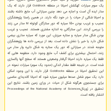
یک سوم سیارات کهکشان احیانا در منطقه Goldilock قرار دارند که یک
مدار ایده آل است و اجازه می دهد چنین سیاراتی آب مایع داشته باشند
و احیانا شکلی از حیات را در خود نگه دارند. در همین راستا پژوهشگران
عجیب و غریب بودن ۱۵۰ سیاره که دور ستارگان کوتوله M مدار می زنند
را بررسی کردند. این ستارگانی به اندازه مشتری هستند. عجیب و غریب
بودن شکل مدار سیاره و ستاره میزبان، این مورد که سیاره مداری بیضی
شکل دارد یا خیر را نشان داده است. بعد از بررسی داده ها پژوهشگران
متوجه شدند در سیاراتی که دور یک ستاره به شکل دایره وار مدار می
زنند، احتمال بیشتری برای کشف آب مایع وجود دارد. منظومه هایی که
فقط یک سیاره دارند احیانا گرفتار وضعیتی هستند که سطح آنها پاکسازی
شده است. در نتیجه فقط مقدار اندکی (حدود یک سوم) سیارات نمونه در
این تحقیق احیانا در منطقه Goldilocks قرار دارند. با این وجود امکان
دارد یک سوم شامل صدها میلیون سیاره شود که احیانا کاندیدای مناسبی
برای جستجوی هرگونه شکل از حیات در ورای زمین باشند. نتایج این
تحقیق در ژورنالProceedings of the National Academy of Sciences
انتشار یافته است.