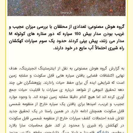
گروه هوش مصنوعی: تعدادی از محققان با بررسی میزان عجیب و
غریب بودن مدار بیش 150 سیاره که دور ستاره های کوتوله M
مدار می زنند، پیش بینی کردند حدود یک سوم سیارات کهکشان
راه شیری احتمالاً آب مایع در خود دارند.
به گزارش گروه هوش مصنوعی به نقل از اینترستینگ انجینرینگ، هدف
نهایی اکتشافات فضایی یافتن سیاره هایی قابل سکونت و مشابه زمین
است که شرایطی ایده آل برای حفظ حیات رادارند. پژوهشگران طی چند
دهه تحقیق انبوهی از شواهد درباره ی سیارات با قابلیت حیات جمع
آوری کرده اند اما هیچ کدام دقیقا مشابه زمین نبوده اند. با وجود موارد
عجیب و غریب، امیدها برای یافتن یک سیاره خارج از منظومه شمسی
قابل سکونت همچنان ادامه دارد. در همین راستا در یک تحقیق جدید
تلاش شده احتمالات کشف سیارات خارج از منظومه شمسی قابل سکونت
در کهکشان راه شیری را محدود تر کند. طبق محاسبات سارا بالارد
پروفسور
دانشگاه
فلوریدا و شیلا سیگر دانشجوی مقطع دکتری، حدود