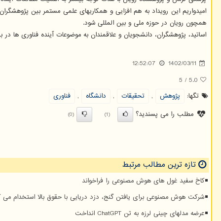
امیدواریم این رویداد به هم افزایی و همکاریهای علمی مستمر بین پژوهشگران
همچون رویان در حوزه ملی و بین المللی شود.
اساتید، پژوهشگران، دانشجویان و علاقمندان به موضوعات آینده فناوری ها در 
12:52:07
1402/03/11
5
/
5.0
تگها:
پژوهش
,
تحقیقات
,
دانشگاه
,
فناوری
مطلب را می پسندید؟
(0)
(1)
تازه ترین مطالب مرتبط
کاخ سفید غول های هوش مصنوعی را فراخواند
شرکت هوش مصنوعی برای یافتن گنج، دزد دریایی با حقوق بالا استخدام می ک
عرضه مدلهای چینی لرزه به تن ChatGPT انداخت