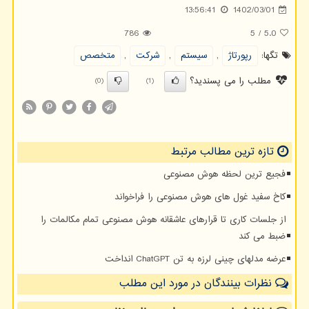
13:56:41
1402/03/01
786
5
/
5.0
تگها:
رپورتاژ
,
سیستم
,
شركت
,
متخصص
مطلب را می پسندید؟
(0)
(1)
تازه ترین مطالب مرتبط
فجیع ترین لحظه هوش مصنوعی
کاخ سفید غول های هوش مصنوعی را فراخواند
از جلسات کاری تا قرارهای عاشقانه هوش مصنوعی تمام مکالمات را
ضبط می کند
عرضه مدلهای چینی لرزه به تن ChatGPT انداخت
نظرات بینندگان در مورد این مطلب