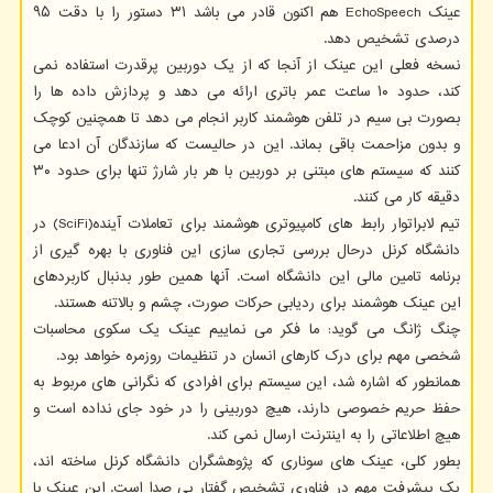
عینک EchoSpeech هم اکنون قادر می باشد ۳۱ دستور را با دقت ۹۵
درصدی تشخیص دهد.
نسخه فعلی این عینک از آنجا که از یک دوربین پرقدرت استفاده نمی
کند، حدود ۱۰ ساعت عمر باتری ارائه می دهد و پردازش داده ها را
بصورت بی سیم در تلفن هوشمند کاربر انجام می دهد تا همچنین کوچک
و بدون مزاحمت باقی بماند. این در حالیست که سازندگان آن ادعا می
کنند که سیستم های مبتنی بر دوربین با هر بار شارژ تنها برای حدود ۳۰
دقیقه کار می کنند.
تیم لابراتوار رابط های کامپیوتری هوشمند برای تعاملات آینده(SciFi) در
دانشگاه کرنل درحال بررسی تجاری سازی این فناوری با بهره گیری از
برنامه تامین مالی این دانشگاه است. آنها همین طور بدنبال کاربردهای
این عینک هوشمند برای ردیابی حرکات صورت، چشم و بالاتنه هستند.
چنگ ژانگ می گوید: ما فکر می نماییم عینک یک سکوی محاسبات
شخصی مهم برای درک کارهای انسان در تنظیمات روزمره خواهد بود.
همانطور که اشاره شد، این سیستم برای افرادی که نگرانی های مربوط به
حفظ حریم خصوصی دارند، هیچ دوربینی را در خود جای نداده است و
هیچ اطلاعاتی را به اینترنت ارسال نمی کند.
بطور کلی، عینک های سوناری که پژوهشگران دانشگاه کرنل ساخته اند،
یک پیشرفت مهم در فناوری تشخیص گفتار بی صدا است. این عینک با