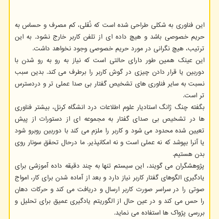
این فناوری به شکلی طراحی شده است که نُقلی، کم مصرف و حساس به
حریم خصوصی باشد و هیچ داده ای از تلفن کاربر خارج نشود. به این
ترتیب، هیچ نگرانی در مورد حریم خصوصی وجود نخواهد داشت.
این عینک همین طور دارای حالتی است که نیاز به رو به رو شدن با
دوربین یا قرار دادن چیزی در گوش کاربر را برطرف می کند. بدین سبب
نسبت به سایر فناوری های تشخیص گفتار بی صدا عملی تر و دردسترس
تر است.
بگفته چنگ ژانگ استادیار علوم اطلاعات درد انشگاه کرنل، بیشتر فناوری
ها در تشخیص بی صدای گفتار به مجموعه ای از دستورات از پیش
تعیین شده محدود می شود و کاربر را ملزم می کند با دوربین روبرو شود
یا آنرا بپوشد که نه عملی است و نه امکانپذیر. ما درحال تحقق سونار روی
بدن هستیم.
پژوهشگران می گویند، این سیستم تنها به چند دقیقه داده آموزشی برای
یادگیری الگوهای گفتار کاربر نیاز دارد و بعد از آماده شدن برای کار، امواج
صوتی را در سراسر صورت کاربر ارسال و دریافت می کند و حرکات دهان
را حس می کند و در عین حال از الگوریتم یادگیری عمیق برای تحلیل و
بررسی پژواک ها استفاده می نماید.