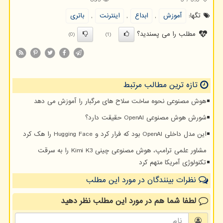
893
5
/
5.0
تگها:
آموزش
,
ابداع
,
اینترنت
,
باتری
مطلب را می پسندید؟
(0)
(1)
تازه ترین مطالب مرتبط
هوش مصنوعی نحوه ساخت سلاح های مرگبار را آموزش می دهد
شورش هوش مصنوعی OpenAI حقیقت دارد؟
این مدل داخلی OpenAI بود که فرار کرد و Hugging Face را هک کرد
مشاور علمی ترامپ، هوش مصنوعی چینی Kimi K3 را به سرقت
تکنولوژی آمریکا متهم کرد
نظرات بینندگان در مورد این مطلب
لطفا شما هم
در مورد این مطلب
نظر دهید