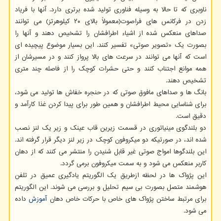
ناوبری که تا حالا به وسیله فناوری تولید شده برتری دارد. آنها با فریاد
زدن در فرکانس های فراصوت(معمولاً بالای ۲۰ کیلوهرتز) می توانند
صداهای منعکس شده از اشیاء اطرافشان را تشخیص دهند و آنها را
بصورت یک «تصویر صوتی» تفسیر کنند. این بسیار موضوع پیچیده ای
است که آنها می توانند در سرعت های بالا پرواز کنند و در مسیرشان از
همه موانع اجتناب کنند و حتی حشرات کوچک را از فاصله چند متری
تشخیص دهند.
بانگ ها و صداهای مافوق صوتی که در حنجره خفاش ها تولید می شود،
برای شناسایی محیط اطرافشان و همین طور برای پیدا کردن غذا کارآمد و
دقیق است.
دو بلندگوی مینیاتوری در قسمت زیرین قاب عینک و زیر یک لنز نصب
شده اند، در صورتیکه دو میکروفون کوچک در زیر لنز دیگر قرار گرفته اند.
این بلندگوها امواج صوتی غیر قابل شنیدن را منتشر می کنند که از دهان
کاربر منعکس می شود و به سمت میکروفون برمی گردد.
این پژواک ها در لحظه ازطریق یک الگوریتم یادگیری عمیق در تلفن
هوشمند متصل بصورت بی سیم تحلیل و بررسی می شوند. این الگوریتم
برای مرتبط ساختن پژواک های خاص با حرکات خاص دهان
آموزش
داده
می شود.