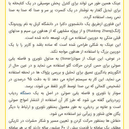
عینک همین طور می تواند برای کنترل پخش موسیقی در یک کتابخانه یا
برای تبدیل گفتار به نوشتار در یک کنسرت پر سر و صدا که صدا به صدا
نمی رسد، استفاده گردد.
این فناوری ازطریق یک دانشجوی دکترا در دانشگاه کرنل به نام رویدونگ
ژانگ(Ruidong Zhang) و از پروژه مشابهی که از هدفون بی سیم و مدلهای
قبلی متکی به دوربین استفاده می کرد، توسعه داده شده است.
این عینک به شکلی طراحی شده است که ساده باشد و کاربر را با یک
دوربین بزرگ یا استفاده از هدفون مواجه نکند.
در عوض، این عینک از سونار(Sonar) به مدلول ناوبری و فاصله یابی
صوتی برای حس کردن حرکات گلو استفاده می نماید و در عین حال از
الگوریتم یادگیری عمیق برای تحلیل و بررسی پژواک ها در لحظه استفاده
می نماید. این کار به سیستم اجازه می دهد تا به دقت ۹۵ درصدی در
تشخیص کلماتی که بی صدا توسط کاربر تلفظ می شوند، برسد.
سونار یا ناوبری و فاصله یابی صوتی در اصل به یک
دستگاه
ردیاب
زیردریایی گفته می شود که طرز کار آن استفاده از انتشار امواج صوتی
است و علاوه بر ردیابی، به طور معمول بمنظور ناوبری و ارتباط با دیگر
یگان های شناور و زیرآبی نیز استفاده می شود.
خفاش ها بمنظور حرکت کردن و تعیین مسیر و شکار حشرات در تاریکی
مطلق، یک سامانه با قدمت بیش از ۶۰ میلیون ساله دارند که بر هر سامانه