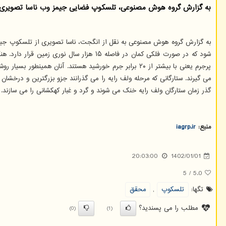
به گزارش گروه هوش مصنوعی، تلسکوپ فضایی جیمز وب ناسا تصویری از یک ستاره نادر در
پرجرم یعنی با بیشتر از ۲۰ برابر جرم خورشید هستند. آنا
گذر زمان ستارگان ولف رایه خنک می شوند و گرد و غبار کهکشانی را می سازند. 
منبع:
iagrp.ir
20:03:00
1402/01/01
5
/
5.0
تگها:
تلسكوپ
,
محقق
مطلب را می پسندید؟
(0)
(1)