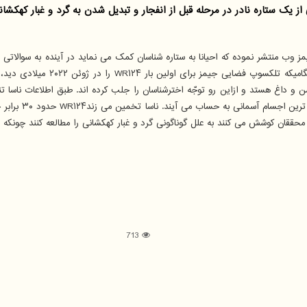
 مرحله قبل از انفجار و تبدیل شدن به گرد و غبار کهکشانی ثبت کرده که در فاصله ۱۵ هزار
شود که در صورت فلکی کمان در فاصل
ن همینطور بسیار روشن و داغ هستد و ازاین رو توجّه اخترشناسان را جلب کرده اند. طبق اطلاع
محققان کوشش می کنند به علل گوناگونی گرد و غبار کهکشانی را مطالعه کنند چونکه 
713