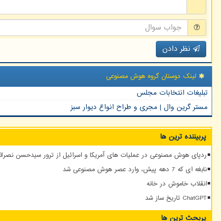
نظر دادن
لینک دوستان گروه هوش مصنوعی
تبلیغات انتخابات مجلس
مستر گرین وال | مجری و طراح انواع دیوار سبز
پربیننده ترین ها
ردپای هوش مصنوعی در عملیات های آمریکا و اسرائیل از ترور سیدحسن نصرالله
نابغه ای که 7 دهه پیش، وارد عصر هوش مصنوعی شد
انقلاب خاموش در خانه
ChatGPT تاریخ ساز شد
پربحث ترین ها