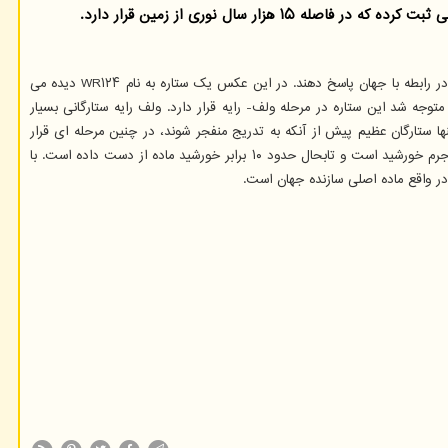
 سال نوری از زمین قرار دارد.
به گزارش گروه هوش مصنوعی به نقل از انگجت، ناسا تصویری از تلسکوپ جیمز وب منتشر نموده که احیانا به ستاره شناسان کمک می نماید در آینده به سوالاتی در رابطه با جهان پاسخ دهند. در این عکس یک ستاره به نام WR۱۲۴ دیده می
ه ۱۵ هزار سال نوری زمین قرار دارد. هنگامیکه تلکسوپ فضایی جیمز برای اولین بار WR۱۲۴ را در ژوئن ۲۰۲۲ میلادی دید، متوجه شد این ستاره در مرحله ولف- رایه قرار دارد. ولف رایه ستارگانی بسیار
ات ناسا تنها ستارگان عظیم پیش از آنکه به تدریج منفجر شوند، در چنین مرحله ای قرار
می گیرند. ستارگانی که مرحله ولف رایه را می گذرانند جزو بزرگترین و درخشان ترین اجسام آسمانی به حساب می آیند. ناسا تخمین می زندWR۱۲۴ حدود ۳۰ برابر جرم خورشید است و تابحال حدود ۱۰ برابر خورشید ماده از دست داده است. با
در واقع ماده اصلی سازنده جهان است.