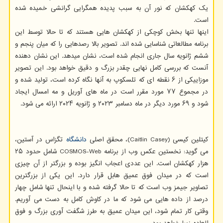
یک کهکشان که نور آن به سبب پدیده همگرایی گرانشی خمیده شده
است.
اینها تنها بخش کوچکی از کهکشان هایی هستند که تا حالا توسط این
برنامه مطالعاتی شناسایی شده اند. تصویر بالا رصدهایی را که میان پنجم و
ششم ژانویه سال جاری انجام شده است، نشان میدهد. این نشان دهنده
آنست که بررسی کامل نهایی چقدر بزرگ و دقیق خواهد بود. این تصویر
موزاییکی از ۶ نقطه ای که تلسکوپ به آنها نگاه کرده است، تولید شده و
در مجموع ۷۷ مورد مقرر است در ماه های آوریل و مه امسال ایجاد
شود و ۶۹ مورد دیگر در ماه دسامبر ۲۰۲۳ و ژانویه ۲۰۲۴ ارائه می شود.
کیتلین کیسی (Caitlin Casey)، محقق اصلی
دانشگاه
تگزاس در آستین،
می گوید: نخستین عکس وب از برنامه COSMOS-Web شامل حدود ۲۵
هزار کهکشان است. این عددی اعجاب انگیز بوده و بزرگتر از آن چیزی
است که در میدان فوق عمیق هابل قرار دارد. این یکی از بزرگترین
تصاویر جیمز وب است که تا حالا گرفته شده و با اینحال تنها شامل چهار
درصد از داده هایی می شود که ما در کاوش کامل به دست می آوریم.
وقتی کار تمام شود، این میدان عمیق به طرز شگفت آوری بزرگ و فوق