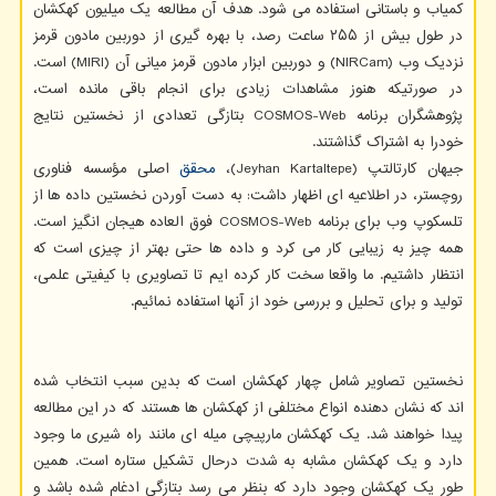
کمیاب و باستانی استفاده می شود. هدف آن مطالعه یک میلیون کهکشان
در طول بیش از ۲۵۵ ساعت رصد، با بهره گیری از دوربین مادون قرمز
نزدیک وب (NIRCam) و دوربین ابزار مادون قرمز میانی آن (MIRI) است.
در صورتیکه هنوز مشاهدات زیادی برای انجام باقی مانده است،
پژوهشگران برنامه COSMOS-Web بتازگی تعدادی از نخستین نتایج
خودرا به اشتراک گذاشتند.
جیهان کارتالتپ (Jeyhan Kartaltepe)،
محقق
اصلی مؤسسه فناوری
روچستر، در اطلاعیه ای اظهار داشت: به دست آوردن نخستین داده ها از
تلسکوپ وب برای برنامه COSMOS-Web فوق العاده هیجان انگیز است.
همه چیز به زیبایی کار می کرد و داده ها حتی بهتر از چیزی است که
انتظار داشتیم. ما واقعا سخت کار کرده ایم تا تصاویری با کیفیتی علمی،
تولید و برای تحلیل و بررسی خود از آنها استفاده نمائیم.
نخستین تصاویر شامل چهار کهکشان است که بدین سبب انتخاب شده
اند که نشان دهنده انواع مختلفی از کهکشان ها هستند که در این مطالعه
پیدا خواهند شد. یک کهکشان مارپیچی میله ای مانند راه شیری ما وجود
دارد و یک کهکشان مشابه به شدت درحال تشکیل ستاره است. همین
طور یک کهکشان وجود دارد که بنظر می رسد بتازگی ادغام شده باشد و