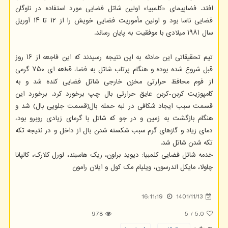
افتد. فضاپیمای «کلمبیا» اولین شاتل فضایی مورد استفاده در ناوگان
فضایی ناسا بود و اولین مأموریت فضایی خویش را از ۱۲ تا ۱۴ آوریل
سال ۱۹۸۱ میلادی با موفقیت به پایان رساند.
تیم تحقیقاتی این حادثه به این نتیجه رسیدند که این فاجعه از ۱۶ روز
قبل شروع شده بوده و هنگام پرتاب شاتل به فضا، قطعه ای ۷۵۰ گرمی
از فوم محافظ حرارتی مخزن خارجی شاتل فضایی کنده شد و به
کامپوزیت کربن-کربن عایق حرارتی بال چپ برخورد کرد. برخورد این
قسمت سبب ایجاد شکافی در لبه حمله بال(قسمت جلویی بال) شد و
هنگام بازگشت به زمین و در جو که شاتل با گرمای زیادی روبرو بود،
دمای زیاد و گازهای گرم سبب شکسته شدن بال از داخل و در نتیجه تکه
تکه شدن شاتل شد.
خدمه شاتل فضایی کلمبیا: دیوید براون، ریک هاسبند، لورل کلارک، کالپانا
چاولا، مایکل اندرسون، ویلیام مک کول و ایلان رامون
16:11:19
1401/11/13
978
5
/
5.0