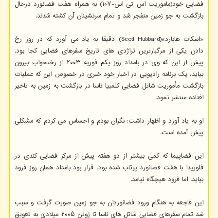
فضایی خود(ماموریت اس تی اس-۱۰۷) به همراه هفت فضانورد درحال
بازگشت به جو زمین منفجر شد و تمام سرنشینان آن کشته شدند.
«اسکات هابارد»(Scott Hubbard) دقیقا به یاد می آورد که در روز رخ
دادن یکی از مرگبارترین تراژدی های تاریخ سفرهای فضایی کجا بود.
پیش از این که وی در بامداد روز یکم فوریه ۲۰۰۳ از رختخواب بیرون
بیاید، یک برنامه رادیویی در اخبار خود خبری در خصوص این که عملیات
بازگشت مأموریت شاتل فضایی کلمبیا ناسا در بازگشت به زمین به تاخیر
افتاده منتشر نمود.
او به یاد آورد و اظهار داشت: نگران بودم و احساس می کردم که مشکلی
پیش آمده است.
این فضاپیما که کمی بیشتر از دو هفته پیش از مرکز فضایی کندی در
فلوریدا با هفت فضانورد پرتاب شده بود، قرار بود بامداد همان روز فرود
بیاید. اما فرود هیچگاه نیامد.
این فاجعه به هنگام ورود فضانوردان به جو زمین صورت گرفت و سبب
شد تمام سفرهای فضایی شاتل های ناسا تا ژوئن ۲۰۰۵ میلادی به تعویق