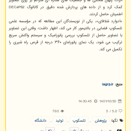
اثرات پنهان سحابی ها و جمعیت های ستاره ای متراکم بر روی تصاویر
کمک کرد و از داده های پردازش شده دقیق در کاتالوگ DECaPS2
اطمینان حاصل کردند.
«ادوارد شلافای»، یکی از نویسندگان این مطالعه که در مؤسسه علمی
تلسکوپ فضایی در بالتیمور کار می کند، اظهار داشت: وقتی این تصاویر
با تصاویر حاصل از تلسکوپ بررسی پانورامیک و سیستم واکنش سریع
ترکیب می شود، یک نمای پانورامای ۳۶۰ درجه از قرص راه شیری را
تکمیل می کند.
منبع:
iagrp.ir
14:30:45
1401/10/30
760
5
/
5.0
تگها:
پژوهش
,
تلسكوپ
,
تولید
,
دانشگاه