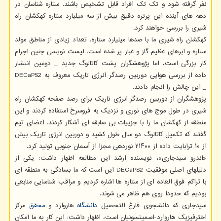
نفر گرفته شود و تک تک افراد قابل تشخیص باشند. ستاره شناسان در
دهه های آینده این پرتره دقیق بیش از سه میلیارد ستاره کهکشان راه
شیری را بررسی خواهند کرد.
کهکشان راه شیری ما با صدها میلیارد ستاره، تعداد زیادی از مناطق مولد
ستاره و ابرهای عظیم گاز و غبار پر شده است. لیست نویسی چنین اجرام
کار بزرگی است، اما پژوهشگران پشت کاتالوگ جدید _ دومین انتشار
داده از بررسی هوایی دوربین رصدگر انرژی تاریک معروف به DECaPS2
_ این چالش را انجام دادند.
پژوهشگران از دوربین رصدگر انرژی تاریک برای رصد صفحه کهکشان راه
شیری در طول موج های نوری و نزدیک به فروسرخ استفاده کردند و این
منطقه از کهکشان ما را با جزییات بی سابقه ای آشکار کردند. اعضای تیم
گفتند که تکمیل کاتالوگ دو سال طول کشید و دوربین انرژی تاریک بیش
از ۱۰ ترابایت داده از ۲۱۴۰۰ نوردهی مجزا از آسمان جنوبی تولید کرد.
«اندرو سیدجاری»، نویسنده ارشد این مطالعه اظهار داشت: یکی از
دلیلهای اصلی موفقیت DECaPS2 این است که ما بسادگی به منطقه ای
با تراکم فوق العاده ای از ستاره ها اشاره کردیم و مراقب شناسایی منابعی
بودیم که حدودا روی هم ظاهر می شوند.
سیدجاری که دانشجوی فارغ التحصیل
دانشگاه
هاروارد و
محقق
مرکز
اخترفیزیک هاروارد-اسمیتسونیان است، اظهار داشت: این کار به ما امکان