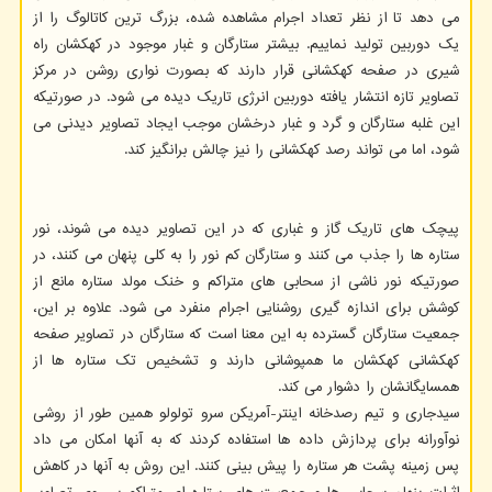
می دهد تا از نظر تعداد اجرام مشاهده شده، بزرگ ترین کاتالوگ را از
یک دوربین تولید نماییم. بیشتر ستارگان و غبار موجود در کهکشان راه
شیری در صفحه کهکشانی قرار دارند که بصورت نواری روشن در مرکز
تصاویر تازه انتشار یافته دوربین انرژی تاریک دیده می شود. در صورتیکه
این غلبه ستارگان و گرد و غبار درخشان موجب ایجاد تصاویر دیدنی می
شود، اما می تواند رصد کهکشانی را نیز چالش برانگیز کند.
پیچک های تاریک گاز و غباری که در این تصاویر دیده می شوند، نور
ستاره ها را جذب می کنند و ستارگان کم نور را به کلی پنهان می کنند، در
صورتیکه نور ناشی از سحابی های متراکم و خنک مولد ستاره مانع از
کوشش برای اندازه گیری روشنایی اجرام منفرد می شود. علاوه بر این،
جمعیت ستارگان گسترده به این معنا است که ستارگان در تصاویر صفحه
کهکشانی کهکشان ما همپوشانی دارند و تشخیص تک ستاره ها از
همسایگانشان را دشوار می کند.
سیدجاری و تیم رصدخانه اینتر-آمریکن سرو تولولو همین طور از روشی
نوآورانه برای پردازش داده ها استفاده کردند که به آنها امکان می داد
پس زمینه پشت هر ستاره را پیش بینی کنند. این روش به آنها در کاهش