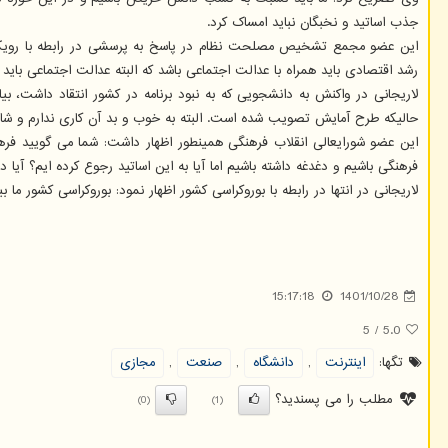
جذب اساتید و نخبگان نباید امساک کرد.
این عضو مجمع تشخیص مصلحت نظام در پاسخ به پرسشی در رابطه با رویکرد ا
رشد اقتصادی باید همراه با عدالت اجتماعی باشد که البته عدالت اجتماعی بای
لاریجانی در واکنش به دانشجویی که به نبود برنامه در کشور انتقاد داشت، ب
حالیکه طرح آمایش تصویب شده است. البته به خوب و بد آن کاری ندارم و شای
این عضو شورایعالی انقلاب فرهنگی همینطور اظهار داشت: شما می گویید فرهنگ 
فرهنگی باشیم و دغدغه داشته باشیم اما آیا به این اساتید رجوع کرده ایم؟ آی
لاریجانی در انتها در رابطه با بوروکراسی کشور اظهار نمود: بوروکراسی کشور ما
15:17:18
1401/10/28
5
/
5.0
تگها:
اینترنت
,
دانشگاه
,
صنعت
,
مجازی
مطلب را می پسندید؟
(0)
(1)