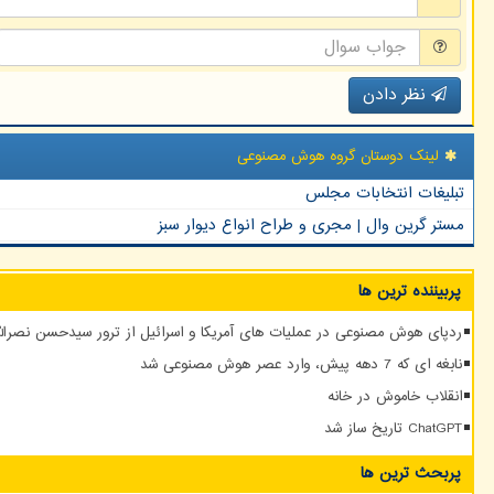
نظر دادن
لینک دوستان گروه هوش مصنوعی
تبلیغات انتخابات مجلس
مستر گرین وال | مجری و طراح انواع دیوار سبز
پربیننده ترین ها
ردپای هوش مصنوعی در عملیات های آمریکا و اسرائیل از ترور سیدحسن نصرالله
نابغه ای که 7 دهه پیش، وارد عصر هوش مصنوعی شد
انقلاب خاموش در خانه
ChatGPT تاریخ ساز شد
پربحث ترین ها