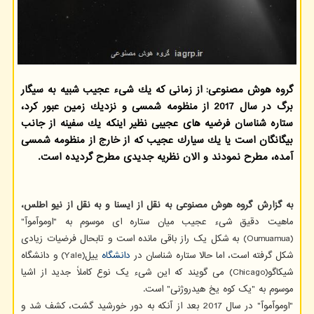
گروه هوش مصنوعی: از زمانی كه یك شیء عجیب شبیه به سیگار
برگ در سال 2017 از منظومه شمسی و نزدیك زمین عبور كرد،
ستاره شناسان فرضیه های عجیبی نظیر اینكه یك سفینه از جانب
بیگانگان است یا یك سیارك عجیب كه از خارج از منظومه شمسی
آمده، مطرح نمودند و الان نظریه جدیدی مطرح گردیده است.
به گزارش گروه هوش مصنوعی به نقل از ایسنا و به نقل از نیو اطلس،
ماهیت دقیق شیء عجیب میان ستاره ای موسوم به "اوموآموآ"
(Oumuamua) به شکل یک راز باقی مانده است و تابحال فرضیات زیادی
شکل گرفته است، اما حالا ستاره شناسان در
دانشگاه
ییل(Yale) و دانشگاه
شیکاگو(Chicago) می گویند که این شیء یک نوع کاملاً جدید از اشیا
موسوم به "یک کوه یخ هیدروژنی" است.
"اوموآموآ" در سال 2017 بعد از آنکه به دور خورشید گشت، کشف شد و