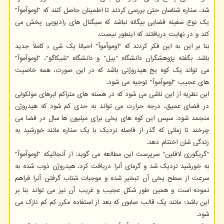
شد، ستاره شناسان حتی بررسی کردند تا اطمینان حاصل کنند که "اوموآموآ"
یک نوع سفینه فضایی بیگانه نباشد که سیگنال های رادیویی پخش می
کند و در نهایت دریافتند که اینطور نیست.
بنا بر این به این فکر کردند که "اوموآموآ" احیانا یک شی ء کاملاً جدید
باشد. بگفته پژوهشگران دانشگاه "ییل" و دانشگاه "شیکاگو"، "اوموآموآ"
می تواند یک کوه یخ هیدروژنی باشد که در این صورت، همه خاصیت
های عجیب "اوموآموآ" توجیه می شود.
این نظریه از این ناشی می شود که در هسته های متراکم ابرهای مولکولی
در فضای عمیق، درجه حرارت می تواند به حدی کم شود که هیدروژن
منجمد شود. سپس این کوه های یخی برای میلیون ها سال در فضا می
چرخند تا زمانی که گذر از فاصله نزدیک با یک ستاره مانند خورشید به
زندگی شان اختتام دهد.
"گریگوری لافلین" سرپرست این مطالعه می گوید: از آنجائیکه "اوموآموآ"
به خورشید نزدیک شد و گرمای آنرا دریافت کرد، هیدروژن ذوب شده به
سرعت از سطح یخی آن تبخیر شده و موجبات شتاب گرفتن آنرا فراهم
نموده است و همین طور شکل عجیب و غریب آن نیز می تواند بنا بر
این باشد؛ مانند یک قالب صابون که بعد از استفاده مکرر کم کم نازک می
شود.