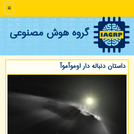
منو
گروه هوش مصنوعی
داستان دنباله دار اوموآموآ