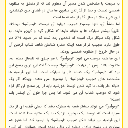
به سرعت با مشخص شدن مسیر آن معلوم شد که از متعلق به منظومه
شمسی نیست و بعد از گذراندن میلیون ها سال در فضای بین کهکشانی،
این شیء حالا در حال گذر از منطقه ما است.
اما منشأ آن، تنها موضوع عجیب درباره آن نیست. "اوموآموآ" برخلاف
تقریباً بیشتر سیارک ها و دنباله دارها که شکلی گرد و کروی دارند، به
شکل یک سیگار برگ است که تخمین زده شده که در حدود 274 متر
طول دارد. عجیب تر از همه اینکه ستاره شناسان شاهد شتاب گرفتن آن
در حال خروج از منظومه شمسی بودند.
این ها همه موجب می شود "اوموآموآ" با هر چیزی که تابحال دیده ایم،
متفاوت باشد. پس در نهایت، "اوموآموآ" چیست؟ ابتدایی ترین پاسخ این
بود که "اوموآموآ" یک دنباله دار یا سیارک است، اما این فرضیه ها
مشخصه های عجیب "اوموآموآ" را توضیح نمی دهند، چونکه اگر یک
دنباله دار باشد، با گرم شدن توسط خورشید باید از زیر سطح آن گاز آزاد
شود که موجب شتاب آن می شود. اما پس چرا طول آن اینقدر بلند
است؟
"اوموآموآ" می تواند بیشتر شبیه به سیارک باشد که یعنی قطعه ای از یک
سیاره است که توسط یک برخورد نزدیک با یک ستاره جدا شده است.
این فرضیه می تواند شکل عجیب "اوموآموآ" را توجیه کند. اما هنوز هم
سوالات بی پاسخ زیادی درباره آن باقی مانده است. همانطور که اشاره