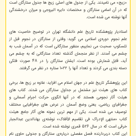
«زیج» می نامیدند. یکی از جدول های اصلی زیج ها جدول ستارگان است
که در آن اسامی ستارگان و مختصات دایره البروجی و میزان درخشندگی
آنها نوشته می شده است.
استادیار پژوهشکده تاریخ علم دانشگاه تهران در توضیح خاصیت های
علم نجوم دوره‌ی اسلامی می گوید: وقتی از ستارگان در نجوم قبل از
تلسکوپ صحبت می نماییم، منظور ستارگانی است که در آسمان شب به
چشم می آمدند. از نظر منجمان گذشته تعداد ستارگانی که به چشم می
آید، قابل شمارش بوده است. ایشان ستارگان را در ۴۸ صورت فلکی
دسته بندی می کردند و تعداد آنها را ۱۰۲۲ ستاره در نظر می گرفتند.
این پژوهشگر تاریخ علم در جهان اسلام می افزاید: علاوه بر زیج ها، برخی
کتاب های هیئت نیز مشتمل بر جداول ستارگان می شدند. کتاب های
هیئت آثار نجومی هستند که در آنها الگوی حرکت اجرام آسمانی و
جغرافیای ریاضی، یعنی وضع آسمان در عرض های جغرافیایی مختلف
توصیف می شده است. یکی از مهم ترین نمونه های آثار جامع هیئت
کتاب «منتهی الإدراک فی تقاسیم الأفلاک» نوشته‌ی بهاءالدین عبدالجبار
خرقی است که در سال ۵۲۶ قمری نوشته شده است.
این کتاب دربردارنده فصل مفصلی درباره‌ی ستارگان و جدولی حاوی نام