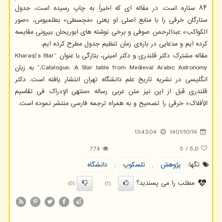
۸۴ ستاره است. در مقاله ای که اخیراً به چاپ رسیده است، جدول
ستارگان خرقی را با منابع اصلی او یعنی «مَجِسطی» بطلمیوس، «صور
الکواکب» عبدالرحمن صوفی و برخی نوشته های ابوریحان بیرونی مقایسه
کرده ایم و مدعایی در باره‌ی زمان تنظیم جدول مطرح کرده ایم.
مقاله مشترک دکتر قلندری و دکتر امینی، بتازگی با عنوان “Kharaqī’s Star
Catalogue: A Star table from Medieval Arabic Astronomy.” به زبان
انگلیسی در نشریه تاریخ علم دانشگاه تهران انتشار یافته است. دکتر
قلندری قبل از این نیز متن عربی رساله «منتهی الإدراک فی تقاسیم
الأفلاک» خرقی را تصحیح و به همراه ترجمه فارسی منتشر نموده است.
13:43:04
1401/10/14
774
5
/
5.0
تگها:
پژوهش
,
تلسكوپ
,
دانشگاه
مطلب را می پسندید؟
(0)
(1)