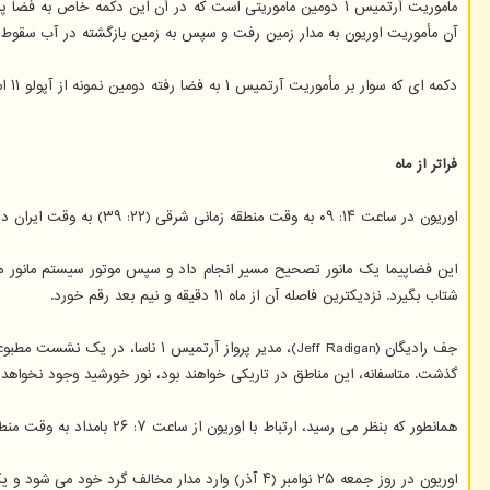
آن مأموریت اوریون به مدار زمین رفت و سپس به زمین بازگشته در آب سقوط 
دکمه ای که سوار بر مأموریت آرتمیس ۱ به فضا رفته دومین نمونه از آپولو ۱۱ است که هم اکنون در فضا قرار دارد. یک مورد دیگر از آنها از سال ۲۰۱۰ تابحال در ایستگاه فضایی بین المللی قرار دارند.
فراتر از ماه
اوریون در ساعت ۱۴: ۰۹ به وقت منطقه زمانی شرقی (۲۲: ۳۹) به وقت ایران در روز یکشنبه ۲۰ نوامبر (۲۹ آبان) یعنی پنج روز بعد از آغاز مأموریت ۲۵ روزه خود وارد حوزه نفوذ ماه شد.
شتاب بگیرد. نزدیکترین فاصله آن از ماه ۱۱ دقیقه و نیم بعد رقم خورد.
گذشت. متاسفانه، این مناطق در تاریکی خواهند بود، نور خورشید وجود نخواهد 
همانطور که بنظر می رسید، ارتباط با اوریون از ساعت ۷: ۲۶ بامداد به وقت منطقه زمانی شرقی (۱۵: ۵۶ به وقت ایران) به مدت ۳۴ دقیقه قطع شد و فضاپیما از پشت ماه گذر کرد.
اوریون در روز جمعه ۲۵ نوامبر (۴ آذر) وارد مدار مخالف گرد خود می شود و یک روز بعد به حداکثر فاصله ثبت شده توسط مأموریت آپولو ۱۳ یعنی تقریبا ۴۳۲ هزار و ۱۹۴ کیلومتر از زمین دست می یابد و آنرا پشت سر می گذارد.