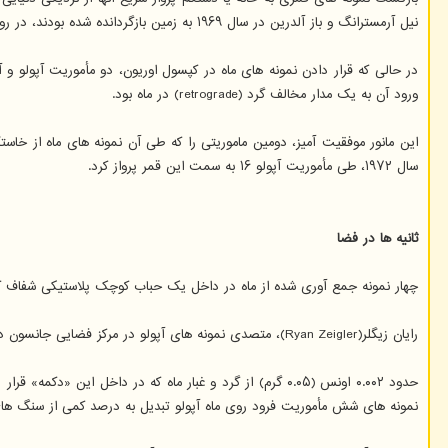
نیل آرمسترانگ و باز آلدرین در سال ۱۹۶۹ به زمین بازگردانده شده بودند، در روز دوشنبه ۲۱ نوامبر (۳۰ آبان ) بعنوان بخشی از مأموریت آرتمیس ۱ ناسا به فاصله ۸۰ مایلی (۱۳۰ کیلومتری) از ماه رسیدند.
در حالی که قرار دادن نمونه های ماه در کپسول اوریون، دو مأموریت آپولو و
ورود آن به یک مدار مخالف گرد (retrograde) در ماه بود.
سال ۱۹۷۲، طی مأموریت آپولو ۱۶ به سمت این قمر پرواز کرد.
ثانیه ها در فضا
چهار نمونه جمع آوری شده از ماه در داخل یک حباب کوچک پلاستیکی شفاف که ناسا آنرا «دکمه» (utton
رایان زیگلر(Ryan Zeigler)، متصدی نمونه های آپولو در مرکز فضایی جانسون در هیوستون می گوید: آپولو ۱۱، نمونه های خوبی داشت. قطعات واحدی وجود داشتند که بیشتر از دو میلی متر بودند و به کشورها و ایالت ها اهدا شدند.
نمونه های شش مأموریت فرود روی ماه آپولو تبدیل به درصد کمی از سنگ های 