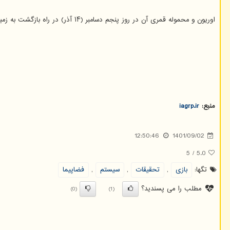
اوریون و محموله قمری آن در روز پنجم دسامبر (۱۴ آذر) در راه بازگشت به زمین از نزدیک ماه گذر خواهند کرد. مأموریت آرتمیس ۱ شش روز بعد با سقوط در اقیانوس آرام در روز ۱۱ دسامبر(۲۰ آذر) به مأموریت خود پایان خواهد داد.
منبع:
iagrp.ir
12:50:46
1401/09/02
5
/
5.0
تگها:
بازی
,
تحقیقات
,
سیستم
,
فضاپیما
مطلب را می پسندید؟
(0)
(1)