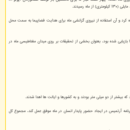
ده کرد و آن استفاده از نیروی گرانشی ماه برای هدایت فضاپیما به سمت محل
این مانور موفقیت آمیز، دومین ماموریتی را که طی آن نمونه های ماه از خاستگاه خود دیدن کردند، رقم زد. پیش از این، یک سنگ که توسط فضانوردان آپولو ۱۲ بازیابی شده بود، بعنوان بخشی از تحقیقات بر روی میدان مغناطیسی ماه در
صد ناچیزی از ۸۴۲ پوند (۳۸۲ کیلوگرم) مواد بازیابی شده از ماه است. اگر برنامه آرتمیس در ایجاد حضور پایدار انسان در ماه موفق عمل کند، مجموع کل