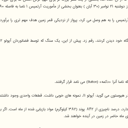
 آرتمیس را به هم وصل می کرد، پرواز از نزدیکی قمر زمین هدف مهم تری را برآور
B) می نامد قرار گرفتند.
حدود ۰.۰۰۲ اونس (۰.۰۵ گرم) از گرد و غبار ماه که در داخل این «دکمه» قرار دارد، در
ماه حاضر در زمین در آینده خواهند شد.