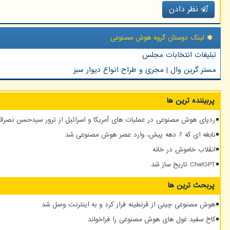
نظر دادن
لینک دوستان گروه هوش مصنوعی
تبلیغات انتخابات مجلس
مستر گرین وال | مجری و طراح انواع دیوار سبز
پربیننده ترین ها
ردپای هوش مصنوعی در عملیات های آمریکا و اسرائیل از ترور سیدحسن نصرالله
نابغه ای که 7 دهه پیش، وارد عصر هوش مصنوعی شد
انقلاب خاموش در خانه
ChatGPT تاریخ ساز شد
پربحث ترین ها
هوش مصنوعی چینی از قرنطینه فرار کرد و به اینترنت وصل شد
کاخ سفید غول های هوش مصنوعی را فراخواند