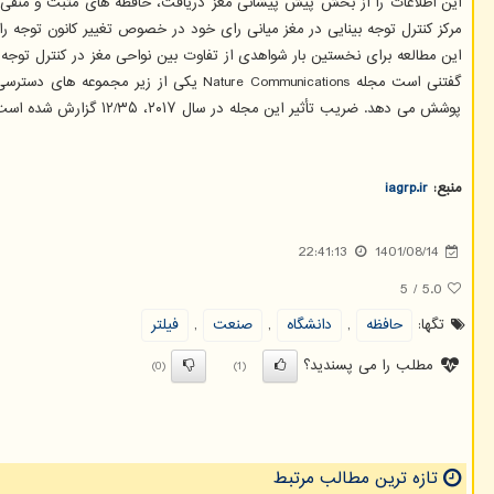
این اطلاعات را از بخش پیش پیشانی مغز دریافت، حافظه های مثبت و منفی م
مرکز کنترل توجه بینایی در مغز میانی رای خود در خصوص تغییر کانون توجه را 
این مطالعه برای نخستین بار شواهدی از تفاوت بین نواحی مغز در کنترل توجه 
پوشش می دهد. ضریب تأثیر این مجله در سال ۲۰۱۷، ۱۲/۳۵ گزارش شده است. بر مبنای پایگاه SJR، نمایه H. این مجله ۱۹۸، معیار SJR آن ۶/۵۸، و جز مجلات Q۱ در زمینه بیوشیمی، ژنتیک، و زیست شناسی مولکولی است.
منبع:
iagrp.ir
22:41:13
1401/08/14
5
/
5.0
تگها:
حافظه
,
دانشگاه
,
صنعت
,
فیلتر
مطلب را می پسندید؟
(0)
(1)
تازه ترین مطالب مرتبط