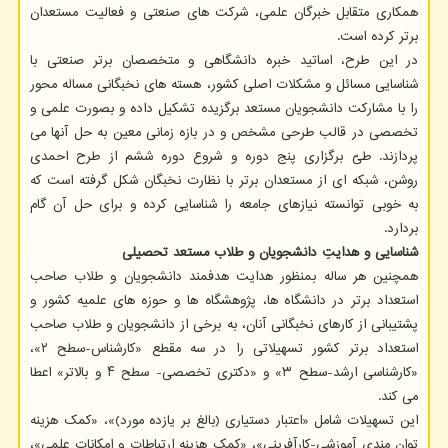
همکاری متقابل خبرگان علمی، شرکت های صنعتی و فعالیت مستعدان
برتر کرده است.
در این طرح، اساتید خبره دانشگاهی و متخصصان برتر صنعتی با
شناسایی مسائل و مشکلات اصلی کشور، هسته های نخبگانی مساله محور
را با مشارکت دانشجویان مستعد برگزیده تشکیل داده و بصورت علمی و
تخصصی در قالب طرحی مشخص و در بازه زمانی معین به حل آنها می
پردازند. طیّ برگزاری پنج دوره و شروع دوره ششم از طرح احمدی
روشن، شبکه ای از مستعدان برتر با نظارت نخبگان شکل گرفته است که
به خوبی توانسته نیازهای جامعه را شناسایی کرده و برای حل آن گام
بردارد.
شناسایی و هدایتِ دانشجویان و طلاب مستعد تحصیلی
همچنین هر ساله بمنظور هدایت هدفمند دانشجویان و طلاب صاحب
استعداد برتر در دانشگاه ها، پژوهشگاه ها و حوزه های علمیه کشور و
پشتیبانی از کارهای نخبگانی آنان، به برخی از دانشجویان و طلاب صاحب
استعداد برتر کشور تسهیلاتی را در سه مقطع «کارشناس-سطح ۲»،
«کارشناسی ارشد-سطح ۳» و «دکتری تخصصی- سطح ۴ و بالاتر» اعطا
می کند.
این تسهیلات شامل «اعتبار دستیاری (بالغ بر یازده مورد)»، «کمک هزینه
توان مندی آموزشی-کارآفرینی»، «کمک هزینه ارتباطات و امکانات علمی»،