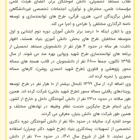
طلاب مستعد تحصیلی، دانش آموختگان برتر، اعضای هیئت علمی
مؤسسات علمی، مخترعان و نوآوران، اجتماعات تخصصی غیردانشگاهی
شامل برگزیدگان ادبی، هنری، قرآنی، طرح های توانمندسازی و توسعه
دامنه اثرگذاری مختلفی را طراحی و اجرا می کند.
وی با اعلان اینکه ۱۰ درصد برتر دانش آموزان دوره دوم ابتدایی و اول
متوسطه مخاطبان طرح های بخش دانش آموزی بنیاد هستند، اظهار
داشت: هر ساله در حدود ۴ هزار نفر از دانشجویان مستعد تحصیلی از
برنامه های توانمندسازی طرح شهید وزوایی بهره مند می شوند. از سال
۱۳۹۵ تاکنون، جمعاً ۶۸۰۰ نفر از دانشجویان در قالب هسته های مساله
محور پژوهشی و فناوری (طرح شهید احمدی روشن)، کارهای مساله
محوری را تجربه کرده اند.
وی اضافه کرد: از سال ۱۳۹۹ تابحال بیشتر از ۱۰ هزار نفر در طرح توسعه
رویدادهای رقابتی مساله محور (طرح شهید بابایی) شرکت کرده اند. همین
طور سالانه در حدود ۲۳۰۰ نفر از دانش آموختگان داخل و خارج از کشور،
برای انجام طرح جایگزین خدمت نظام وظیفه در نهادهای مختلف و
همین طور شرکت های دانش بنیان، معرفی می گردند.
موحد اشاره کرد: سالیانه در حدود ۱۵۰ نفر از دانش آموختگان دوره دکتری
تخصصی از تسهیلات پسادکتری بنیاد (طرح شهید دکتر چمران) استفاده
می نمایند. تا قبل از شروع سال ۱۴۰۱، در حدود ۷۰۰ نفر از دانش