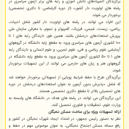
برگزیدگان المپیادهای دانش ‏آموزی و رتبه ‏های برتر آزمون سراسری در
رشته‏ های اولویت ‏دار کشور» (از دوره کارشناسی تا دکتری تخصصی)
برخوردار می‏ شوند.
این افراد می توانند در رشته های اولویت دار کشور شامل ادبیات،
ریاضی، زیست، شیمی، فیزیک، کامپیوتر و نجوم، با معرفی سازمان ملی
پرورش استعدادهای درخشان باشند. همین طور دارندگان رتبه های ۱ تا
۱۰۰ کشوری آزمون های سراسری ورود به مقطع پایه دانشگاه در گروههای
آزمایشی علوم ریاضی و فنی، علوم تجربی، و علوم انسانی و دارندگان رتبه
های ۱ تا ۵۰ کشوری آزمون های سراسری ورود به مقطع پایه دانشگاه در
گروههای هنر و زبان های خارجی می توانند از این تسهیلات برخوردار
شوند.
برگزیدگان طرح با حفظ شرایط پویایی از تسهیلاتی برخوردار خواهند شد
که شامل «پذیرش بدون آزمون به عنوان استعدادهای درخشان در دوره
های تحصیلی بالاتر تا مقطع دکتری تخصصی هستند.
این برگزیدگان می توانند در رشته های هدف در دانشگاه های وابسته به
وزارت علوم، تحقیقات و فناوری تحصیل کنند.
ارائه تسهیلات ویژه برای ساخت مسکن نخبگان
نظر به دستور رئیس جمهور، در امتداد ایجاد شهرک نخبگان در کشور و
رفع مساله مسکن اجتماع نخبگانی، به عنوان موضوعی مهم در حفظ و