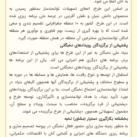
به آنان اعطا می شود.
بر اساس این طرح، اعطای تسهیلات توانمندساز بمنظور رسیدن به
محصولی دانش بنیان و نقش آفرینی در عرصه ملی برنامه ریزی شده
است. در این طرح، کشور به ۱۰ منطقه جغرافیایی تقسیم بندی و سعی
شده است که با بهره گیری از زیست بوم فناوری و نوآوری هر منطقه
امکان توانمندسازی مخترعین آن منطقه در همان منطقه صورت گیرد.
پشتیبانی از برگزیدگان رویدادهای نخبگانی
بنیاد ملی نخبگان به غیر از این طرح ها برای پشتیبانی از استعدادهای
برتر، برنامه های دیگری هم اجرایی می کند. یکی از این برنامه ها
پشتیبانی از برگزیدگان رویدادهای نخبگانی است.
استقبال از توسعه و تنوع رقابت ها، همایش ها و مسابقه ها در حوزه ها
و سطوح مختلف و پشتیبانی از برگزیدگان آنها همچون کارهای بنیاد در
امتداد توانمندسازی اجتماع نخبگان است، بنا بر این برگزیدگان رویدادهای
مورد تأیید بنیاد، با هدف توانمندسازی و تأثیرگذاری، توسعه طرح و
«پشتیبانی از فرد برگزیده»، متناسب با مبحث رویداد و سطح آن،
مشمول تسهیلاتی همچون «پشتیبانی از طرح برگزیده» می شوند.
بخشنامه بکارگیری دستیار (مشاور) نخبه
به منظور زمینه سازی برای حضور فعال نخبگان در پروسه تصمیم سازی و
برنامه ریزی دستگاه های اجرایی و آشنایی آنان با اقتضائات حکمرانی،