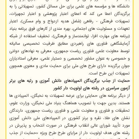
دانشگاه ها و مؤسسه های علمی برای حل مسائل کشور، تسهیلاتی را به
برگزیدگان اعطا می کند که اعطای اعتبار پژوهشی و اعتبار تجهیزات،
تسهیلات فرهنگی - رفاهی (شامل هدیه ازدواج و وام مسکن)، اعتبار
تعهدات و مسئولیت های اجتماعی، بهره مندی از کارهای فوق برنامه بنیاد
(برنامه های مهارت افزا، توانمندساز و فرهنگی)، تخفیف استفاده از شبکه
آزمایشگاهی فناوری های راهبردی مطابق ظرفیت تخصیصی سالیانه
توسط معاونت علمی فناوری ریاست جمهوری، معرفی به نهادهای دولتی
و خصوصی به عنوان مشاور تخصصی و دستیار علمی، معرفی استادیاران
جوان برگزیده دارای طرح های ملی برای حمایت مادی و معنوی همچون
تسهیلات این طرح است.
حمایت از جذب برگزیدگان المپیادهای دانش ‏آموزی و رتبه ‏های برتر
آزمون سراسری در رشته‏ های اولویت ‏دار کشور
از دیگر برنامه های حمایتی برای عرضه تسهیلات به نخبگان، المپیادی ها
هستند. بدین جهت با تصویب هماهنگ بنیاد ملی نخبگان، وزارت علوم،
تحقیقات و فناوری و معاونت علمی و فناوری ریاست جمهوری، دارندگان
نشان‏ های طلا، نقره و برنز کشوری در المپیادهای ملی دانش‏ آموزی
مورد تأیید شورای عالی انقلاب فرهنگی در صورت انتخاب و پذیرش در
رشته ‏های هدف اولویت ‏دار از مزایای طرح طرح ویژه «حمایت از جذب