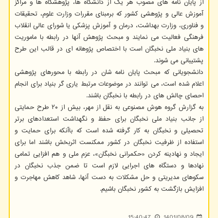
از پایان نامه های مصوب هر یک از دانشگاه ها، پژوهشگاه ها و مراکز
آموزش عالی و پژوهشی کشور که برمبنای مقررات وزارت علوم، تحقیقات
و فناوری، وزارت بهداشت، درمان و آموزش پزشکی یا شورای عالی انقلاب
فرهنگی فعالیت می نمایند و مبحث پژوهش آنها در رابطه با ماموریت
های بنیاد ملی نخبگان است با اختصاص پژوهانه ای در قالب این طرح
پشتیبانی می شوند.
دانشجویانی که مبحث پایان نامه شان در رابطه با محورهای پژوهشی
اعلام شده است، می توانند در موضوعات مرتبط یاری گر بنیاد برای انجام
احصای چالش های در رابطه با نخبگان باشند.
به گزارش گروه هوش مصنوعی به نقل از مهر، بیش از ۲۰ طرح حمایتی
از جانب بنیاد ملی نخبگان برای حفظ و نگهداشت استعدادهای برتر
تحصیلی و نخبگان به کار گرفته شده است که باآنکه برای حمایت و
استفاده از ظرفیت نخبگان در کشور ممکنست اثربخش باشند اما برای
ایجاد و نهادینه کردن «حکمرانی نخبگان»، عزم ملی و هم افزایی تمامی
نهادها و دستگاه های اجرایی لازم است تا ضمن جذب نخبگان در
سکوهای مدیریتی و حل مشکلات به دست آنها، شاهد کاهش مهاجرت و
افزایش بازگشت به کشور نخبگان باشیم.
15:40:47
1401/08/09