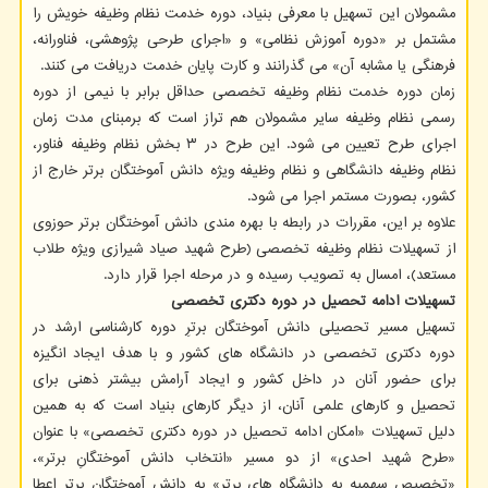
مشمولان این تسهیل با معرفی بنیاد، دوره خدمت نظام وظیفه خویش را
مشتمل بر «دوره آموزش نظامی» و «اجرای طرحی پژوهشی، فناورانه،
فرهنگی یا مشابه آن» می گذرانند و کارت پایان خدمت دریافت می کنند.
زمان دوره خدمت نظام وظیفه تخصصی حداقل برابر با نیمی از دوره
رسمی نظام وظیفه سایر مشمولان هم تراز است که برمبنای مدت زمان
اجرای طرح تعیین می شود. این طرح در ۳ بخش نظام وظیفه فناور،
نظام وظیفه دانشگاهی و نظام وظیفه ویژه دانش آموختگان برتر خارج از
کشور، بصورت مستمر اجرا می شود.
علاوه بر این، مقررات در رابطه با بهره مندی دانش آموختگان برتر حوزوی
از تسهیلات نظام وظیفه تخصصی (طرح شهید صیاد شیرازی ویژه طلاب
مستعد)، امسال به تصویب رسیده و در مرحله اجرا قرار دارد.
تسهیلات ادامه تحصیل در دوره دکتری تخصصی
تسهیل مسیر تحصیلی دانش آموختگان برترِ دوره کارشناسی ارشد در
دوره دکتری تخصصی در دانشگاه های کشور و با هدف ایجاد انگیزه
برای حضور آنان در داخل کشور و ایجاد آرامش بیشتر ذهنی برای
تحصیل و کارهای علمی آنان، از دیگر کارهای بنیاد است که به همین
دلیل تسهیلات «امکان ادامه تحصیل در دوره دکتری تخصصی» با عنوان
«طرح شهید احدی» از دو مسیر «انتخاب دانش آموختگانِ برتر»،
«تخصیص سهمیه به دانشگاه های برتر» به دانش آموختگانِ برتر اعطا