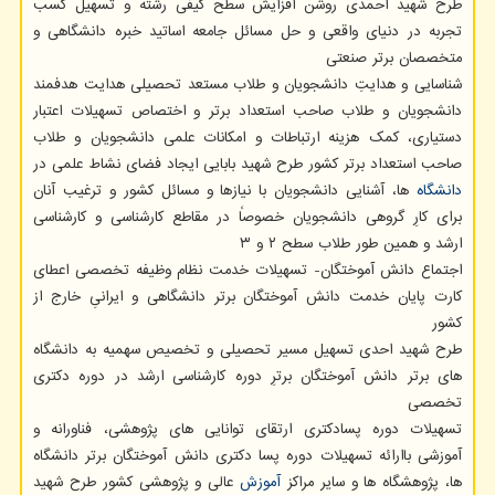
طرح شهید احمدی روشن افزایش سطح کیفی رشته و تسهیل کسب
تجربه در دنیای واقعی و حل مسائل جامعه اساتید خبره دانشگاهی و
متخصصان برتر صنعتی
شناسایی و هدایتِ دانشجویان و طلاب مستعد تحصیلی هدایت هدفمند
دانشجویان و طلاب صاحب استعداد برتر و اختصاص تسهیلات اعتبار
دستیاری، کمک هزینه ارتباطات و امکانات علمی دانشجویان و طلاب
صاحب استعداد برتر کشور طرح شهید بابایی ایجاد فضای نشاط علمی در
دانشگاه
ها، آشنایی دانشجویان با نیازها و مسائل کشور و ترغیب آنان
برای کارِ گروهی دانشجویان خصوصاً در مقاطع کارشناسی و کارشناسی
ارشد و همین طور طلاب سطح ۲ و ۳
اجتماع دانش آموختگان- تسهیلات خدمت نظام وظیفه تخصصی اعطای
کارت پایان خدمت دانش آموختگان برتر دانشگاهی و ایرانیِ خارج از
کشور
طرح شهید احدی تسهیل مسیر تحصیلی و تخصیص سهمیه به دانشگاه
های برتر دانش آموختگان برترِ دوره کارشناسی ارشد در دوره دکتری
تخصصی
تسهیلات دوره پسادکتری ارتقای توانایی های پژوهشی، فناورانه و
آموزشی باارائه تسهیلات دوره پسا دکتری دانش آموختگان برتر دانشگاه
ها، پژوهشگاه ها و سایر مراکز
آموزش
عالی و پژوهشی کشور طرح شهید