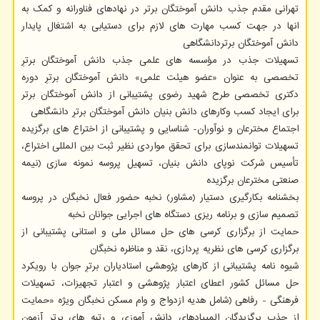
تهرانی مقدم جذب دانش آموختگان برتر در نهادهای فناورانه و کمک به
انها در جهت کسب مهارت های لازم برای دستیابی به اشتغال پایدار
دانش آموختگان برتردانشگاهی
تسهیلات جذب در مؤسسه های علمی جذب دانش آموختگان برترِ
تخصصی به عنوان «عضو هیئت علمی» دانش آموختگان برترِ دوره
دکتری تخصصی طرح شهید رضوی پشتیبانی از دانش آموختگان برتر
برای ایجاد کسب وکارهای دانش بنیان دانش آموختگان برترِ دانشگاهی
اجتماع مخترعان و نوآوران- شناسایی و پشتیبانی از اختراع های برگزیده
تسهیلات توانمندسازی برای تحقق مواردی نظیر ثبت بین المللی اختراع،
تأسیس شرکت نوپای دانش بنیان، تسهیل پروسه نمونه سازی (نیمه
صنعتی مخترعان برگزیده
بخشنامه بکارگیری دستیار (مشاور) نخبه حضور فعال نخبگان در پروسه
تصمیم سازی و برنامه ریزی دستگاه های اجرایی جوانان نخبه
حمایت از برگزاری کرسی های حل مسائل ملی و استانی پشتیبانی از
برگزاری کرسی های نظریه پردازی، نقد و مناظره نخبگان
شیوه نامه پشتیبانی از کارهای پژوهشی استادیاران برترِ جوان با رویکرد
حل مسائل کشور اعطای اعتبار پژوهشی و اعتبار تجهیزات، تسهیلات
فرهنگی - رفاهی (شامل هدیه ازدواج و وام مسکن نخبگان ویژه «حمایت
از جذب برگزیدگان المپیادهای دانش ‏آموزی و رتبه ‏های برتر آزمون