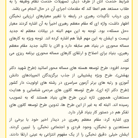
شرایط خدمت آنان از طرف دیگر، تسهیلات خدمت نظام وظیفه را به
طلاب مستعد هم اعطا کند که مقدمات اجرای آن در حال انجام می باشد.
وی درباب تأکیدات رهبری در رابطه با تغییر معیارهای ارزیابی نخبگان
اظهار داشت: واژه ای که مقام معظم رهبری اخیراً به آن اشاره کردند معیار
«حل مسئله» بود. توجه به این مهم البته در بیانات معظم له جدید
نیست و ایشان به این مهم قبلاً هم اشاره کرده اند. توجه ویژه به کارهای
مساله محوری در بنیاد هم سابقه دارد و الان با تاکید جدید مقام معظم
رهبری، بنیاد برای اصلاح و ارتقای کارهای مساله محوری برنامه ریزی می
کند.
موحد افزود: طرح توسعه هسته های مساله محور اساتید (طرح شهید دکتر
بهشتی)، طرح ویژه پشتیبانی از جذب برگزیدگان المپیادهای دانش
‏آموزی و رتبه‏ های برتر آزمون سراسری در رشته ‏های اولویت‏ دار کشور
(طرح دکتر اژه ای)، طرح توسعه کانون های مردمی شناسایی و هدایت
مستعدان، همچون تازه ترین طرح های بنیاد هستند که به تصویب
رسیده اند. البته که به غیر از این طرح ها، تدوین طرح توسعه کانون های
تفکر هم در دستور کار بنیاد قرار دارد.
وی اشاره کرد: مقام معظم رهبری در دیدار اخیر خود با برخی از
مستعدین و نخبگان، وجود فردی و اجتماعی نخبگی را تبیین کردند.
ایشان خیلی دقیق نخبگی را از یک مفهوم انتزاعی به عینی ارتقا دادند.