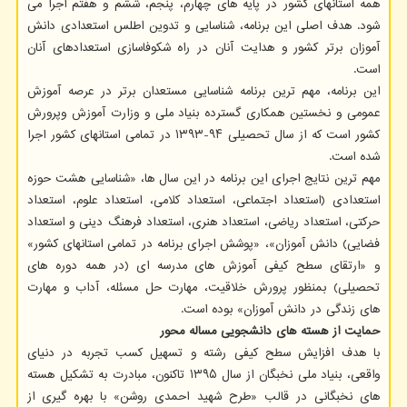
همه استانهای کشور در پایه های چهارم، پنجم، ششم و هفتم اجرا می
شود. هدف اصلی این برنامه، شناسایی و تدوین اطلس استعدادی دانش
آموزان برتر کشور و هدایت آنان در راه شکوفاسازی استعدادهای آنان
است.
این برنامه، مهم ترین برنامه شناسایی مستعدان برتر در عرصه آموزش
عمومی و نخستین همکاری گسترده بنیاد ملی و وزارت آموزش وپرورش
کشور است که از سال تحصیلی ۹۴-۱۳۹۳ در تمامی استانهای کشور اجرا
شده است.
مهم ترین نتایج اجرای این برنامه در این سال ها، «شناسایی هشت حوزه
استعدادی (استعداد اجتماعی، استعداد کلامی، استعداد علوم، استعداد
حرکتی، استعداد ریاضی، استعداد هنری، استعداد فرهنگ دینی و استعداد
فضایی) دانش آموزان»، «پوشش اجرای برنامه در تمامی استانهای کشور»
و «ارتقای سطح کیفی آموزش های مدرسه ای (در همه دوره های
تحصیلی) بمنظور پرورش خلاقیت، مهارت حل مسئله، آداب و مهارت
های زندگی در دانش آموزان» بوده است.
حمایت از هسته های دانشجویی مساله محور
با هدف افزایش سطح کیفی رشته و تسهیل کسب تجربه در دنیای
واقعی، بنیاد ملی نخبگان از سال ۱۳۹۵ تاکنون، مبادرت به تشکیل هسته
های نخبگانی در قالب «طرح شهید احمدی روشن» با بهره گیری از