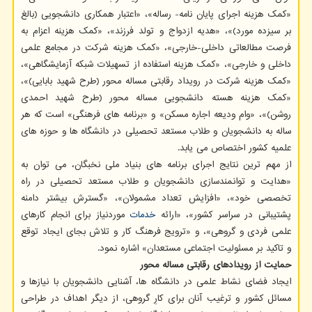
«کمک هزینه اجرای پایان نامه- رساله»، «اعتبار همکاری دانشجویی (بالغ
بر سیزده مورد)»، «هدیه ازدواج و تولد فرزند»، «کمک هزینه اعزام به
فرصت مطالعاتی داخلی-خارجی»، «کمک هزینه شرکت در مجامع علمی
داخلی و خارجی»، «کمک هزینه استفاده از تسهیلات شبکه آزمایشگاهی»،
«کمک هزینه شرکت در رویداد رقابتی مساله محور (طرح شهید بابایی)»،
«کمک هزینه هسته دانشجویی مساله محور (طرح شهید احمدی
روشن)»، «وام ودیعه اجاره مسکن» و «برنامه های فرهنگی» است که هر
ساله به دانشجویان و طلاب مستعد تحصیلی در دانشگاه ها و حوزه های
علمیه کشور اختصاص می یابد.
از مهم ترین نتایج اجرای برنامه های بنیاد ملی نخبگان، می توان به
«هدایت و توانمندسازی دانشجویان و طلاب مستعد تحصیلی در راه
تخصصی خود»، «افزایش تعداد مشمولان»، «گسترش بیشتر دامنه
پشتیبانی در سراسر کشور»، «ارائه
خدمات
موردنیاز برای انجام کارهای
علمی فردی و گروهی»، و «ترویج فرهنگ کار و تلاش بجای ایجاد توقع
و تاکید بر مسئولیت اجتماعی مستعدان» اشاره نمود.
حمایت از رویدادهای رقابتی مساله محور
ایجاد فضای نشاط علمی در دانشگاه ها، آشنایی دانشجویان با نیازها و
مسائل کشور و ترغیب آنان برای کارِ گروهی، از دیگر اهداف در طراحی