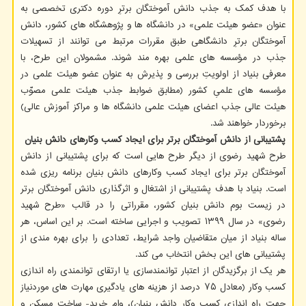
با هدف کمک به جذب دانش آموختگان برترِ دوره دکتری تخصصی به
عنوان «عضو هیئت علمی» در دانشگاه ها و پژوهشگاه های کشور، دانش
آموختگان برترِ دانشگاهی طبق مقررات مرتبط می توانند از تسهیلات
جذب در مؤسسه های علمی بهره مند شوند. مشمولان این طرح، با
معرفی بنیاد از اولویتِ بررسی و پذیرش به عنوان عضو هیئت علمی در
مؤسسه های علمیِ کشور (مطابق ضوابط جذب هیئت علمی مصوّب
هیئت عالی جذب اعضای هیئت علمی دانشگاه ها و مراکز آموزش عالی)
برخوردار خواهند شد.
پشتیبانی از دانش آموختگان برتر برای ایجاد کسب وکارهای دانش بنیان
طرح شهید رضوی از دیگر طرح هایی است که برای پشتیبانی از دانش
آموختگان برتر برای ایجاد کسب وکارهای دانش بنیان برنامه ریزی شده
است. بنیاد با هدف پشتیبانی از اشتغال و اثرگذاری دانش آموختگان برتر
در زیست بوم دانش بنیان کشور، مقرراتی را در قالب «طرح شهید
رضوی» در سال ۱۳۹۹ تصویب و اجرایی ساخته است. بر این اساس، هر
ساله بنیاد از میان متقاضیان واجد شرایط، تعدادی را برای بهره مندی از
پشتیبانی های این بخش انتخاب می کند.
هر یک از برگزیدگان از اعتبار توانمندسازی یا ارتقای توانمندی راه اندازی
کسب وکار (معادل ۷۵ درصد از هزینه های یادگیری مهارت های موردنیاز
جهت راه اندازی کسب وکار دانش بنیان)، وام خرید- ساخت مسکن و