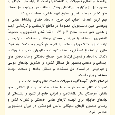
برنامه ها و اعطای تسهیلات به دانشگاهیان است که بنیاد ملی نخبگان به
همین دلیل از برگزاری رویدادهای رقابتی مساله محور پیرامون حل مساله
های کشور، در قالب اجرای «طرح شهید بابایی» حمایت می کند.
مهم ترین اهداف اجرای این طرح، «ایجاد فضای پرنشاطِ علمی و
پژوهشی میان دانشجویان خصوصاً در مقاطع کارشناسی و کارشناسی ارشد
و همین طور طلاب سطح ۲ و ۳»، «آشنا شدن دانشجویان، خصوصاً
دانشجویان مستعد با نیازها و مسائل جامعه و صنعت»، «ترغیب و
توانمندسازی دانشجویان مستعد به انجام کارِ گروهی»، «کمک به شبکه
سازی در اجتماع نخبگانی با هدف تقویت همکاریهای علمی و فناورانه»،
«کمک به ایجاد و تسهیل ارتباط میان اجتماع نخبگانی و سایر بخش های
اجتماعی و صنعتی بمنظور حل مسائل کشور» و «تشویق نهادهای دولتی
و غیردولتی در امتداد حل مشکلات و مسائل جامعه و صنعت توسط
مستعدان برتر» است.
اجتماع دانش آموختگان- تسهیلات خدمت نظام وظیفه تخصصی
تسهیلات نظام وظیفه هر ساله با هدف استفاده بهینه از توانایی های
دانش آموختگان برتر دانشگاهی و ایرانیِ خارج از کشور و پشتیبانی از
نهادهای فناورانه برای توسعه کارهای علمی، فرهنگی و فناورانه کشور و
برمبنای مجموع کارهای نخبگانی دانش آموختگان در دوران دانشجویی
اعطا می شود.