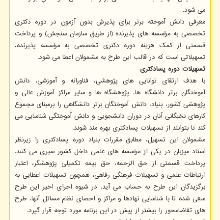
می شود.
معرفی دانش آموخته برتر برای پذیرشِ بدون آزمون در دوره دکتری
تخصصی به مؤسسه های پذیرنده (از طریق سازمان سنجش) و پرداخت
قسمتی از کمک هزینه دوره دکتری تخصصی به مؤسسه پذیرنده،
تسهیلاتی است که در قالب این طرح به مشمولان اعطا می شود.
تسهیلات دوره پسادکتری
با هدف ارتقای توانایی های پژوهشی، فناورانه و آموزشی، دانش
آموختگان برتر دانشگاه ها، پژوهشگاه ها و سایر مراکز آموزش عالی و
پژوهشی کشور، بنیاد، دانش آموختگان برترِ دانشگاهی را برمبنای مجموع
کارهای نخبگانی آنان در دوران دانشجویی و دانش آموختگی شناسایی می
کند تا بتوانند از تسهیلات پسادکتری بهره مند شوند.
مشمولان این تسهیل، مطابق مقررات بنیاد دوره پسادکتری را زیرنظر
استاد میزبان در یکی از مؤسسه های علمی داخل کشور سپری می کنند.
پرداخت قسمتی از حق الزحمه، حق بیمه تکمیلی پژوهشگر، اعتبار
ارتباطات علمی و تسهیلات فرهنگی رفاهی، همچون تسهیلات اعطایی به
برگزیدگان این طرح به حساب می آید. در شیوه اجرای اخیر این طرح
سعی شده تا با شناسایی نهادها و مراکز و احصای نظام مسائل آنها، طرح
های تقاضامحور را بیشتر از پیش در این برنامه مورد توجه قرار گیرد.