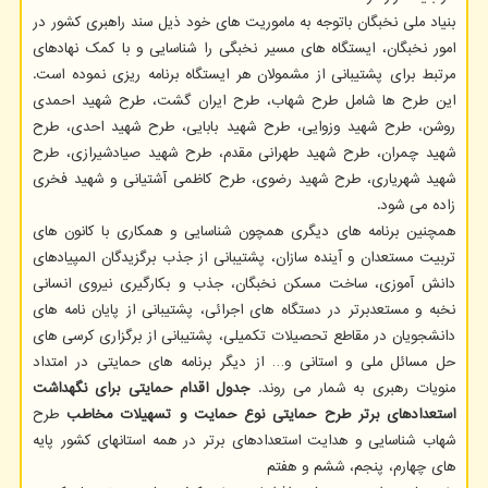
بنیاد ملی نخبگان باتوجه به ماموریت های خود ذیل سند راهبری کشور در
امور نخبگان، ایستگاه های مسیر نخبگی را شناسایی و با کمک نهادهای
مرتبط برای پشتیبانی از مشمولان هر ایستگاه برنامه ریزی نموده است.
این طرح ها شامل طرح شهاب، طرح ایران گشت، طرح شهید احمدی
روشن، طرح شهید وزوایی، طرح شهید بابایی، طرح شهید احدی، طرح
شهید چمران، طرح شهید طهرانی مقدم، طرح شهید صیادشیرازی، طرح
شهید شهریاری، طرح شهید رضوی، طرح کاظمی آشتیانی و شهید فخری
زاده می شود.
همچنین برنامه های دیگری همچون شناسایی و همکاری با کانون های
تربیت مستعدان و آینده سازان، پشتیبانی از جذب برگزیدگان المپیادهای
دانش ‏آموزی، ساخت مسکن نخبگان، جذب و بکارگیری نیروی انسانی
نخبه و مستعدبرتر در دستگاه های اجرائی، پشتیبانی از پایان نامه های
دانشجویان در مقاطع تحصیلات تکمیلی، پشتیبانی از برگزاری کرسی های
حل مسائل ملی و استانی و… از دیگر برنامه های حمایتی در امتداد
منویات رهبری به شمار می روند.
جدول اقدام حمایتی برای نگهداشت
استعدادهای برتر
طرح حمایتی
نوع حمایت و تسهیلات
مخاطب
طرح
شهاب شناسایی و هدایت استعدادهای برتر در همه استانهای کشور پایه
های چهارم، پنجم، ششم و هفتم