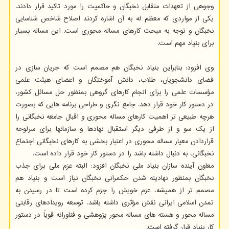
وجوهی از تعهدات متقابل نخبگان و حاکمیت را مورد تاکید قرار دادند.
یکی از مواردی که معظم له به آن اشاره کردند اصلاح شاخص شناسایی
نخبگان و توجه به مبحث کارهای مساله محوری است. این مساله بسیار
برای بنیاد مهم است.
وی افزود: بنابراین بنیاد نخبگان هم مصمم است که جریان سازی در
فضای دانشجویان، طلاب، دانش آموختگان و اعضای هیئت علمی
مؤسسات علمی را برای انجام کارهای گروهی بمنظور حل مسائل کشور،
در دستور کار خود قرار دهد. جامع نگری و طراحی برنامه هایی که بصورت
هرچه طبیعی تر اهمیت کارهای مساله محوری و اقبال جامعه نخبگانی را
از یک سو و از طرفی دیگر استقبال نهادها و سازمانها برای سرلوحه
قراردادن معیار مساله محوری در اعتبار بخشی به کارهای نخبگانی اجتماع
نخبگانی، به دنبال داشته باشد را در دستور کار خود قرار داده است.
معاون آینده سازان بنیاد ملی نخبگان افزود: البته عزم ملی برای جذب
نخبگان بمنظور نهادینه شدن حکمرانی نخبگان نیاز است و بنیاد هم
مصمم تر از همیشه، عزم خویش را جزم کرده است تا در رسیدن به
تمدن اسلامی ایرانی نقش مؤثری داشته باشد. توسعه رویدادهای رقابتی
مساله محور و هسته های مساله محور پژوهشی و فناورانه قویاً در دستور
کار بنیاد قرار گرفته است.