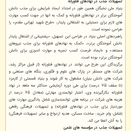
تسهیلات جذب در نهادهای فناورانه
بنیاد ملی نخبگان همین طور در امتداد ایجاد شرایطی برای جذب دانش
آموختگان برتر در نهادهای فناورانه و کمک به انها در جهت کسب مهارت
های لازم برای دستیابی به اشتغالی پایدار، «طرح شهید تهرانی مقدم» را
طراحی نموده است.
راهبردهای اصلی بنیاد در طراحی این تسهیل، «پشتیبانی از اشتغال پایدار
دانش آموختگان برتر»، «کمک به نهادهای فناورانه برای جذب نیروهای
مستعد» و «ایجاد فرصت کسب تجربه و مهارت اندوزی برای دانش
آموختگان برتر» بوده است.
برگزیدگان این طرح می توانند در نهادهای فناورانه (از قبیل مراکز رشد،
شرکت های مستقر در پارک های علوم و فنّاوری، بنگاه های صنعتی و
شرکت های دانش بنیان) مشغول به کار شوند و بنیاد قسمتی از کارمزد
(تا سقف ۷۵ درصد) برای طی دوره آزمایشی حداکثر سه ماهه در نهاد
فناورانه بکارگیرنده وی، اعتبار توانمندی مهارتی (معادل ۷۵ درصد از
هزینه های شرکت در برنامه های توانمندسازی شامل یادگیری مهارت های
موردنیاز برای جذب در نهادهای فناورانه) و تسهیلات فرهنگی رفاهی
(شامل: وام خرید- ساخت مسکن، هدیه ازدواج و سایر تسهیلات فرهنگی)
را به آنان اعطا می کند.
تسهیلات جذب در مؤسسه های علمی