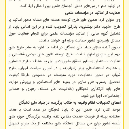
در تولید علم در مرزهای دانشِ اجتماع علمی بین المللی ایفا کنند.
حمایت از اساتید در مؤسسات علمی
وی عنوان کرد: همین طور طرح توسعه هسته های مساله محور اساتید یا
طرح «شهید دکتر بهشتی»، بتازگی تصویب شده و بر این اساس بنیاد از
تشکیل گروه هایی از اساتید مؤسسات علمی برای انجام فعالیت حول
مسائل راهبردی کشور حمایت ویژه ای خواهد داشت.
معاون آینده سازان بنیاد ملی نخبگان در ادامه با اشاره به سایر طرح های
مهم این سازمان اظهار داشت: طرح توسعه کانون های مردمی شناسایی و
هدایت مستعدان بمنظور تحقق ماموریت و نیل به اهداف «طرح شناسایی
و هدایت استعدادهای برتر (شهاب)» و در اجرای سیاست اجرایی طرح
شهاب در محور «هدایت» دوره متوسطه در خصوص «ارتقا کیفیت
تحصیل رسمی، غنی سازی در زمینه های استعدادی و پرورش مهارت
های پایه اثرگذاری نخبگانی (خلاقیت، حل مسئله، رهبری و همدلی
اجتماعی)»، اجرا می شود.
اعطای تسهیلات نظام وظیفه به طلاب برگزیده در بنیاد ملی نخبگان
موحد اشاره کرد: ضمن این که بنیاد نخبگان در صدد است با هدف
استفاده بهینه از فرصت خدمت مقدس نظام وظیفه برگزیدگان حوزه های
علمیه کشور برای حل مسائل دستگاه های مختلف از یک سو و تسهیل