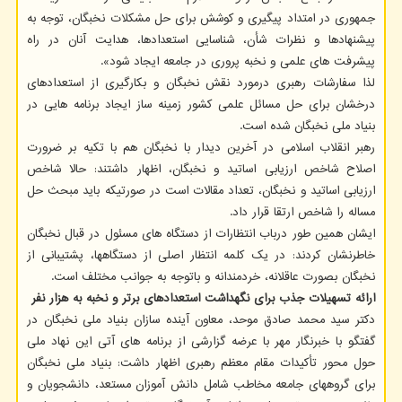
جمهوری در امتداد پیگیری و کوشش برای حل مشکلات نخبگان، توجه به
پیشنهادها و نظرات شأن، شناسایی استعدادها، هدایت آنان در راه
پیشرفت های علمی و نخبه پروری در جامعه ایجاد شود».
لذا سفارشات رهبری درمورد نقش نخبگان و بکارگیری از استعدادهای
درخشان برای حل مسائل علمی کشور زمینه ساز ایجاد برنامه هایی در
بنیاد ملی نخبگان شده است.
رهبر انقلاب اسلامی در آخرین دیدار با نخبگان هم با تکیه بر ضرورت
اصلاح شاخص ارزیابی اساتید و نخبگان، اظهار داشتند: حالا شاخص
ارزیابی اساتید و نخبگان، تعداد مقالات است در صورتیکه باید مبحث حل
مساله را شاخص ارتقا قرار داد.
ایشان همین طور درباب انتظارات از دستگاه های مسئول در قبال نخبگان
خاطرنشان کردند: در یک کلمه انتظار اصلی از دستگاهها، پشتیبانی از
نخبگان بصورت عاقلانه، خردمندانه و باتوجه به جوانب مختلف است.
ارائه تسهیلات جذب برای نگهداشت استعدادهای برتر و نخبه به هزار نفر
دکتر سید محمد صادق موحد، معاون آینده سازان بنیاد ملی نخبگان در
گفتگو با خبرنگار مهر با عرضه گزارشی از برنامه های آتی این نهاد ملی
حول محور تأکیدات مقام معظم رهبری اظهار داشت: بنیاد ملی نخبگان
برای گروههای جامعه مخاطب شامل دانش آموزان مستعد، دانشجویان و