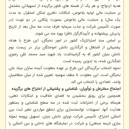
هدیه ازدواج؛ و هر یک از هسته های فناور برگزیده از تسهیلاتی مشتمل
بر حمایت مالی اولیه بلاعوض، امکانات دفتری (مکان استقرار، به مدت
یک سال) و حمایت مالی بلاعوض بصورت پلکانی در دو نوبت (در
صورت تأسیس شرکت و جذب سرمایه ظرف مدت سه سال بعد از تاریخ
پذیرش پیشنهاده و تأییدکارگزار ناظر) بهره مند می شوند.
بر اساس سند استراتژیک کشور در امور نخبگان، این طرح با هدف
پشتیبانی از اشتغال و اثرگذاری دانش اموختگان برتر در زیست بوم
دانش بنیان کشور که به گرامیداشت یاد شهید سید محمد تقی رضوی
نامگذاری شده، به تدوین رسیده است.
نحوه انتخاب برگزیدگان این طرح بر عهده معاونت آینده سازان بنیاد ملی
نخبگان است. این معاونت تا سقف سهمیه تعیین شده از میان متقاضیان
واحد، تعدادی را انتخاب می کند.
اجتماع مخترعان و نوآوران- شناسایی و پشتیبانی از اختراع های برگزیده
همچنین برای رونق بخشیدن به فضای خلاقیت و ابتکارات ذهنی،
هرساله برخی از اختراعات ثبت شده در سه سطح شناسایی و بمنظور
هدایت آنها، تسهیلات توانمندسازی برای تحقق مواردی نظیر ثبت بین
المللی اختراع، تأسیس شرکت نوپای دانش بنیان، تسهیل پروسه نمونه
سازی (نیمه صنعتی) و شرکت در نمایشگاه های داخلی و بین المللی را