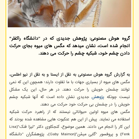
گروه هوش مصنوعی: پژوهش جدیدی که در ˮدانشگاه راکفلرˮ
انجام شده است، نشان میدهد که مگس های میوه بجای حرکت
دادن چشم خود، شبکیه چشم را حرکت می دهند.
به گزارش گروه هوش مصنوعی به نقل از ایسنا و به نقل از نیو اطلس،
مگس های میوه از بسیاری جهات با ما تفاوت دارند؛ همچون این که نمی
توانند چشمان خویش را حرکت دهند. در هر حال، این یک مشکل
نیست چونکه
پژوهش
جدیدی نشان داده است که آنها شبکیه چشم
خویش را در چشمان بی حرکت خود حرکت می دهند.
مگس های میوه اولین حیواناتی نیستند که از راهبرد حرکت شبکیه
استفاده می نمایند. پیش از این هم عنکبوت هایی مشاهده شده بودند که
این کار را انجام می دادند. همین موضوع، کنجکاوی دکتر "لیزا فنک"(Lisa
Fenk) و پروفسور "گابی میمُن"(Gaby Maimon)، پژوهشگران "دانشگاه