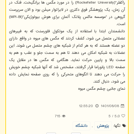
راکفلر"(Rockefeller University) را در مورد مگس ها برانگیخت. فنک در
آن زمان، یک پژوهشگر فوق دکتری در لابراتوار میمُن بود و الان سرپرست
گروهی در "موسسه ماکس پلانک آلمان برای هوش بیولوژیکی"(MPI-BI)
است.
دانشمندان ابتدا با استفاده از یک مولکول فلورسنت که به فیبرهای
عضلانی متصل می شود، کشف کردند که مگس های میوه در واقع دارای
دو عضله هستند که به هر کدام از شبکیه های چشم متصل می شوند. این
عضلات به شبکیه امکان می دهند تا هم به سمت جلو و عقب و هم به
سمت بالا و پایین حرکت نماید. هنگامی که مگس ها در مقابل یک
صفحه LED پانوراما قرار گرفتند، مشخص شد که آنها شبکیه چشم خویش
را حرکت می دهند تا الگوهای متحرکی را که روی صفحه نمایش داده
می شود، دنبال کنند.
نمای جانبی چشم مگس میوه
12:55:20
1401/08/08
715
5
/
5.0
تگها:
پژوهش
,
دانشگاه