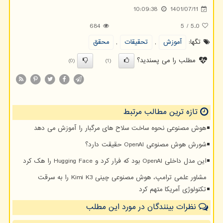
10:09:38
1401/07/11
684
5
/
5.0
تگها:
آموزش
,
تحقیقات
,
محقق
مطلب را می پسندید؟
(0)
(1)
تازه ترین مطالب مرتبط
هوش مصنوعی نحوه ساخت سلاح های مرگبار را آموزش می دهد
شورش هوش مصنوعی OpenAI حقیقت دارد؟
این مدل داخلی OpenAI بود که فرار کرد و Hugging Face را هک کرد
مشاور علمی ترامپ، هوش مصنوعی چینی Kimi K3 را به سرقت
تکنولوژی آمریکا متهم کرد
نظرات بینندگان در مورد این مطلب