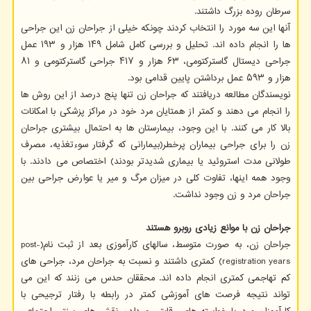
سرطان روده بزرگ داشتند.
آنها این سه مورد را انتخاب کردند چونکه خیلی از جراحان زن این جراحی
ها را انجام داده اند. تحلیل و بررسی کامل شامل ۱۴۹ هزار و ۱۹۳ عمل
جراحی دیستال گاسترکتومی، ۶۳ هزار و ۴۱۷ جراحی گاسترکتومی و ۸۱
هزار و ۵۹۳ عمل برداشتن پایین قدامی بود.
نویسندگان مطالعه دریافتند که جراحان زن تنها پنج درصد از این روش ها
را انجام می دهند و کمتر از همتایان مرد خود در مراکز پزشکی با امکانات
بالا کار می کنند. با این وجود، بیمارستان ها به احتمال بیشتری جراحان
زن را برای جراحی بیماران پرخطر(بیمارانی که گرفتار سوءتغذیه، مصرف
طولانی مدت استروئید یا بیماری شدیدتر بودند) اختصاص می دادند. با
وجود همه اینها، تفاوت کلی در میزان مرگ و میر یا عوارض جراحی بین
جراحان مرد و زن وجود نداشت.
جراحان زن با موانع زیادی روبرو هستند
جراحان زن، به صورت متوسط، سالهای کارآموزی بعد از ثبت نام(post-
registration years) کمتری داشتند و نسبت به جراحان مرد، جراحی های
کم تهاجمی کمتری انجام داده اند. محققان حدس می زنند که این می
تواند نتیجه فرصت های آموزشی کمتر در رابطه با رفتار ترجیحی با