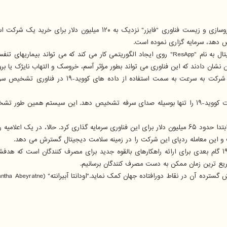
شرکت داروسازی و زیست فناوری "فایزر" نزدیک به ۱۲۰ 
حدود یک دهه است که شرکت کوچک استرالیایی مراقبت های بهداشتی دیجیتال به نام "ResApp" روی ایجاد ا
ت و این معامله ردپای این شرکت را در زمینه سلامت دیجیتال گسترش می دهد.
سخنگوی فایزر به ABC News اظهار داشت: ما معتقدیم ابزار غربالگری کووید-۱۹ گام بعدی برای ارائه راهکارهای بالقوه 
ریع ترین زمان ممکن به دست مصرف کنندگان برسانیم.