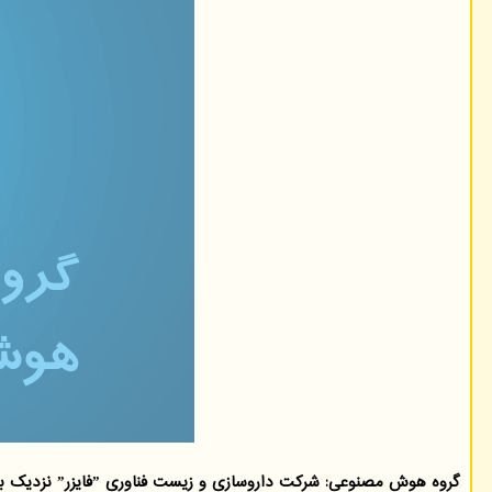
گروه هوش مصنوعی: شرکت داروسازی و زیست فناوری ˮفایزرˮ نزدیک به 120 میلیون دلار برای خرید شرکتی که ادعا می کند اپلیکیشن آن کووید-19را از سرفه تشخیص می دهد، پرداخت کرده است.