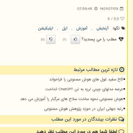
07:59:48
1401/07/09
5
/
5.0
تگها:
آزمایش
,
آموزش
,
اپل
,
اپلیكیشن
مطلب را می پسندید؟
(0)
(1)
تازه ترین مطالب مرتبط
کاخ سفید غول های هوش مصنوعی را فراخواند
عرضه مدلهای چینی لرزه به تن ChatGPT انداخت
هوش مصنوعی نحوه ساخت سلاح های مرگبار را آموزش می دهد
رتبه جهانی ایران در حوزه پژوهش هوش مصنوعی
نظرات بینندگان در مورد این مطلب
لطفا شما هم
در مورد این مطلب
نظر دهید