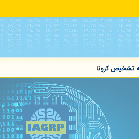
مه تشخیص کرونا