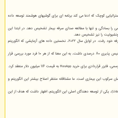
میلیون دلار برای خرید یک شرکت استرالیایی کوچک که ادعا می کند برنامه ای برای گوشیهای هوشمند توسعه داده
لگوریتمی کار می کند که می تواند بیماریهای تنفسی را بسادگی و تنها با مطالعه صدای سرفه بیمار تشخیص دهد. در ابتدا این
هنگامی که بیماری همه گیر کووید-۱۹ در سال ۲۰۲۰ رخ داد، پژوهشگران این شرکت به سرعت به سمت استفاده از داده های کووید-۱۹ در فناوری تشخیص سرفه خود رفت. در اوایل سال ۲۰۲۲، نخستین داده های آزمایشی که الگوریتم
این کارآزمایی نشان داد که این سیستم می تواند با دقت ۹۲ درصد موارد مثبت کووید-۱۹ را تنها بوسیله صدای سرفه تشخیص دهد. این سیستم همین طور تشخیص پذیری ۸۰ درصدی داشت، به این معنا که از هر ۱۰ فرد مورد بررسی قرار
جدید برای مصرف کنندگان است که هدفشان سرکوب این بیماری است. ما مشتاقانه منتظر اصلاح بیشتر این الگوریتم و
پژوهشگران ResApp امیدوارند که خرید آن توسط فایزر به رشد فناوری و گسترش گسترده آن در نقاط دورافتاده جهان کمک نماید."اودانتا آبیرانته" (Udantha Abeyratne)، یکی از توسعه دهندگان اصلی این الگوریتم، اظهار داشت که هدف از این