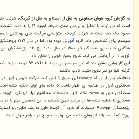
به گزارش گروه هوش مصنوعی به نقل از ایسنا و به نقل از گیزمگ،
است که می تواند با تحلیل و بررسی صدای سرفه، کووید-۱۹ را به دقت تشخیص دهد، سرمایه گزاری نموده است.
سیستم برای تشخیص ذات الریه
آموزش
دیده بود، اما در سال ۲۰۱۹ پژوهشگران نشان دادند که این فناوری می تواند بطور مؤثر آسم، خروسک و التهاب نایژک یا برونشیولیت را نیز تشخیص دهد.
کووید-۱۹ را آزمایش می کرد، نتایج بسیار خوبی را نشان داد.
گرفته تنها دو نفر نتایج مثبت کاذب داشتند.
بلافاصله پس از آن که ResApp این نتایج را فاش کرد، شرکت دارویی فایزر در ابتدا حدود ۶۵ میلیون دلار برای این فناوری سرمایه گذاری کرد. حالا، در یک اعلامیه رسمی، فایزر قراردادی برای خرید ResApp به قیمت ۱۱۶ میلیون دلار منعقد کرد.
سخنگوی فایزر در اطلاعیه ای اظهار داشت که داده های اولیه دلگرم کننده اس
همکاری با تنظیم کننده ها در سراسر جهان هستیم تا این محصول مهم را در س
پروژه کمک به ارائه ابزارهای تشخیصی بهتر به جوامع در سراسر جهان است.