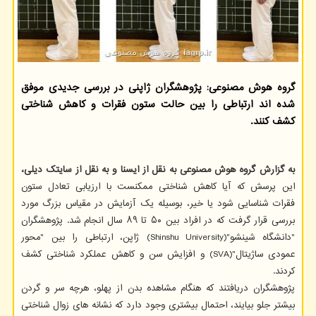
گروه هوش مصنوعی: پژوهشگران ژاپنی در بررسی جدیدی موفق
شده اند ارتباطی را بین حالت ستون فقرات و کاهش شناختی
کشف کنند.
به گزارش گروه هوش مصنوعی به نقل از ایسنا و به نقل از سایتک دیلی،
این پرسش که آیا کاهش شناختی ممکنست با ارزیابی تعادل ستون
فقرات شناسایی شود یا خیر، بوسیله یک آزمایش در مقیاس بزرگ مورد
بررسی قرار گرفت که در افراد بین ۵۰ تا ۸۹ سال انجام شد. پژوهشگران
"دانشگاه شینشو"(Shinshu University) ژاپن، ارتباطی را بین "محور
عمودی ساژیتال"(SVA) و افزایش سن و کاهش عملکرد شناختی کشف
کردند.
پژوهشگران دریافتند که هنگام مشاهده بدن از پهلو، هرچه سر و گردن
بیشتر جلو بیایند، احتمال بیشتری وجود دارد که نشانه های زوال شناختی