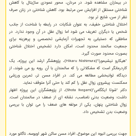
در بیماران مشاهده شود. در مردان، محور عمودی ساژیتال با کاهش
شناختی مستقل از افزایش سن مرتبط بود. کاهش شناختی در زنان صرف
نظر از سن، شایع تر بود.
اختلال شناختی خفیف، به عنوان شکایات در رابطه با شناخت از جانب
شخص یا دیگران تعریف می شود اما زوال عقل در آن وجود ندارد. در
مناطقی که دستیابی به تجهیزات آزمایشی تخصصی و پرهزینه برای
جمعیت سالمند محدود است، امکان دارد تشخیص اختلال شناختی
بصورت محدود صورت گیرد.
"هیکارو نیشیمورا"(Hikaru Nishimura)، پژوهشگر ارشد این پروژه، یک
کاردرمانگر است که مشکلاتی را که سالمندان با آن روبه رو می شوند، از
دیدگاه توانبخشی مطالعه می کند. در افراد مسن تر، تمرین ورزشی
ممکنست پیشروی زوال عقل را کم کند یا حتی آنرا متوقف نماید.
دکتر "شوتا ایکگامی"(Shota Ikegami)، از پژوهشگران این پروژه اظهار
داشت: وضعیت بدنی نامناسب، نشانه ای از ضعف در سالمندان است.
زوال شناختی پنهان، یکی از مولفه های ضعف را می توان با بررسی
وضعیت بدن تشخیص داد.
جهت بررسی انبوه این موضوع، افراد مسن ساکن شهر اوبوسه، ناگانو مورد