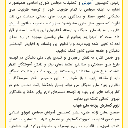
رئیس کمیسیون
آموزش
و تحقیقات مجلس شورای اسلامی همینطور با
اشاره به اینکه مجلس با تمام ظرفیت خود از توسعه ظرفیت های
نخبگانی کشور، حفظ و ماندگاری سرمایه های انسانی حمایت می کند،
افزود: کمیسیون سال جاری سه راهبرد «مهارت»، «تصویب قانون آموزش
عالی» و «بنیاد ملی نخبگان و توسعه فعالیتهای این بنیاد» را مدنظر قرار
داد است که امیدواریم بتوانیم از تمام پتانسیل موجود در راه تحقق
اهداف تعیین شده بهره برده و با تداوم این جلسات به افزایش اثربخشی
نخبگان و جامعه علمی کشور کمک نماییم.
وی ضمن اشاره به نقش راهبردی و کلیدی بنیاد ملی نخبگان در توسعه
طرح های حمایتی و هدایتی استعدادهای برتر و دانش آموختگان اظهار
داشت: طرح های استعدادیابی، مستعد پروری، جذب و هدایت نخبگان
باید از مقاطع پایین دنبال شود و در این خصوص نقش سیاستگذار و
نظارتی بنیاد ملی نخبگان می تواند بسیار راهگشا باشد. مجلس هم در
کنار برنامه های این بنیاد به توسعه بسترهای لازم برای حفظ و ماندگاری
نیروی انسانی کمک می نماید.
لزوم گسترش برنامه ملی شهاب
حسین عباس زاده امامی؛ عضو کمیسیون آموزش مجلس شورای اسلامی
هم ضمن اشاره به ضرورت گسترش برنامه ملی شهاب، شناسایی مستعدان
دانش آموزی را اقدامی ضروری توصیف و خاطرنشان کرد: این شناسایی