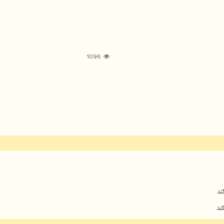
1096
ند
ند