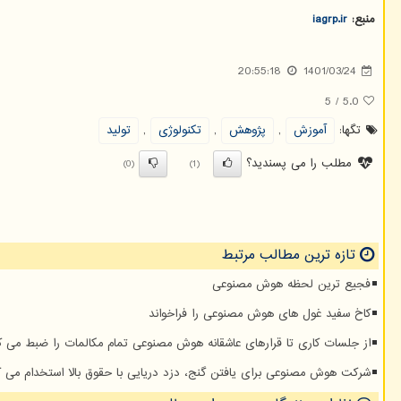
منبع:
iagrp.ir
20:55:18
1401/03/24
5
/
5.0
تگها:
آموزش
,
پژوهش
,
تكنولوژی
,
تولید
مطلب را می پسندید؟
(0)
(1)
تازه ترین مطالب مرتبط
فجیع ترین لحظه هوش مصنوعی
کاخ سفید غول های هوش مصنوعی را فراخواند
از جلسات کاری تا قرارهای عاشقانه هوش مصنوعی تمام مکالمات را ضبط می ک
شرکت هوش مصنوعی برای یافتن گنج، دزد دریایی با حقوق بالا استخدام می ک