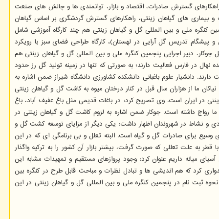
، راهکارهای گسترش صادرات، اقتصاد و بازار، توانمندی ها و چالش های صنعت
 و بیماری های گیاهان زینتی، راهکارهای گسترش گردشگری بر اساس گیاهان
ن کنگره ملی و بین المللی گل و گیاهان زینتی هم چند کارگاه آموزشی شامل
ن و پیشگام تدریس گل آرایی در لهستان)، کارگاه طراحی فضای سبز با رویکرد
ضل جوکار، دبیر اجرایی پنجمین کنگره ملی و بین المللی گل و گیاهان زینتی هم
 نهال در فارس فعالیت دارند؛ به صورتی که تنها در زمینه تولید گل رز حدود
ت دارند. دانشیار علوم باغبانی دانشکده کشاورزی دانشگاه شیراز ضمن اشاره به
ن ما از هزاران سال قبل در کنار درختان میوه به کاشت گل و گیاهان زینتی
ینتی در ایران است. وی تصریح کرد: در باغات قدیمی مثل باغ عفیف آباد، باغ
ما رواج داشته است. جوکار ضمن اشاره به لزوم کاشت گل و گیاهان زینتی در
ادی و نشاط در شهروندان اظهار داشت: یکی دیگر از مزایای توسعه کشت گل و
سیع برای صادرات گل و گیاه است. البته تعلل و بی برنامگی ای که در این
قطر به علت تعللی که صورت گرفت، بیشتر بازار آن کشور را به ترکیه واگذار
آسیای میانه داریم عنوان کرد: وجود پروازهای مستقیم و تمهیدات مشابه این
امیدواری کرد که هم اندیشی ها و تبادل نظرات و مباحث قابل طرح در کنگره بین
 نحوه ثبت نام در پنجمین کنگره ملی و بین المللی گل و گیاهان زینتی در این