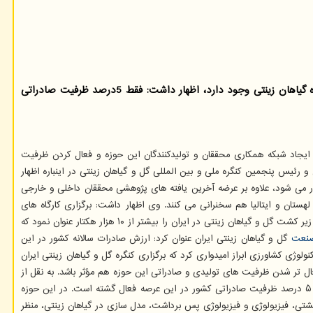
گروه هوش مصنوعی: رییس انجمن علمی گیاهان زینتی با اعلان اینکه زمینه های مساعدی برای فعالیت شرکتهای دانش بنیان و استارت آپ درحوزه گیاهان زینتی وجود دارد، اظهار داشت: فقط 5درصد ظرفیت صادراتی
 ایجاد شبکه همکاری محققان و تولیدکنندگان این حوزه و فعال کردن ظرفیت
و رئیس پنجمین کنگره ملی و بین المللی گل و گیاهان زینتی در اینباره اظهار
ار می شود، علاوه بر عرضه آخرین یافته های پژوهشی محققان داخلی و خارجی
استرالیا، ترکیه، چین، مکزیک، لهستان و ایتالیا هم سخنرانی می کنند. وی اظهار داشت: برگزاری کارگاه های
آموزشی و بازدید از مراکز پرورش گل و گیاهان زینتی و اماکن تاریخی شیراز از دیگر برنامه های این کنگره است. رئیس انجمن علمی گل و گیاهان زینتی ایران سطح زیر کشت گل و گیاهان زینتی در ایران را بیشتر از ۱۰ هزار هکتار عنوان نمود که
نعت
گل و گیاهان زینتی ایران عنوان کرد: ارزش صادرات سالانه کشور در این
زده می شود. عضو هیأت علمی پژوهشگاه بیوتکنولوژی کشاورزی ابراز امیدواری کرد که برگزاری کنگره گل و گیاهان زینتی ایران
فعال تر شدن ظرفیت های تولیدی و صادراتی این حوزه هم مؤثر باشد. به نقل از
ایشان، زمینه های مساعدی برای فعالیت شرکتهای دانش بنیان و استارت آپ در حوزه گل و گیاهان زینتی در کشور وجود دارد و این در شرایطی است که کمتر از ۵ درصد ظرفیت صادراتی کشور در این عرصه فعال گشته است. در این حوزه
کشتی، فیزیولوژی و فیزیولوژی پس برداشت، مدل سازی در گیاهان زینتی، منظر