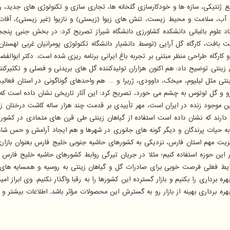
منابع ژنتیکی، سازه ها و خودکارسازی گلخانه ها، تجاری سازی و تکنولوژی های جدید
آب، سلامت و محیط زیست، تنش های زیوا (زیستی) و نازیوا (غیر زیستی)، آفات
 علوم باغبانی دانشکده کشاورزی دانشگاه شیراز تصریح کرد: در بخش جنبی پنجمی
ت بافت، کارگاه گل آرایی (توسط دانشیار دانشگاه تکنولوژی پومرانیان غربی لهستا
و کارگاه طراحی منظر مبتنی بر تجربه باغ ایرانی برنامه ریزی شده است. دکتر ابوالف
ینتی توضیح داد: هم اکنون هزاران تولیدکننده گل های بریدنی و فصلی و تکثیرکننده
 زینتی مثل لیلیوم، میخک، داوودی، ژربرا و … هم واحدهای گوناگونی در استان فعالی
گل لوتوس به چشم می خورد، تصریح کرد: این آثار تاریخی نشان داده است که نیاکا
رین موجود زنده در ایران است، مهر تأییدی بر قدمت چند هزار ساله کاشت درختان ز
ارند که نشان داده است استفاده از گیاهان زینتی طی قرن های متمادی در کشور 
مک به حیات پرندگان و دیگر گونه های جانوری در شهرها و هم ایجاد آرامش و حس ش
ت مهم استان فارس، نزدیکی به کشورهای حاشیه جنوبی خلیج فارس بعنوان بازاری و
ین حوزه استفاده کنیم؛ مثلا در جریان تیرگی روابط کشورهای حاشیه خلیج فارس با 
 شرایط فعلی فرصت خوبی برای صادرات گل و گیاهان زینتی به روسیه و همسایه های 
ه برداری را بکنیم و بازار گسترده این کشورها را به رقبا واگذار نکنیم. وی ابراز 
 بهره برداری بهینه از بازار رو به گسترش این محصولات مؤثر باشد. اطلاعات بیشتر و