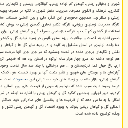
شهری و باغبانی زینتی، گیاهان کم نهاده زینتی، گوناگونی زیستی و نگهداری 
گلکاری، فرهنگ و الگوی مصرف، مدیریت منظر شهری با تکیه بر مصرف بهینه 
زینتی و منظر و… همچون محورهای این کنگره ملی و بین المللی هستند. استاد
کارگاه مدیریت زمینهای ورزشی، کارگاه تکثیر تجاری گیاهان زینتی به روش کش
استفاده از گیاهان کم آب بر، کارگاه نیازسنجی مصرف گل و گیاهان زینتی ایران 
ضمن اشاره به قدمت و موقعیت ویژه استان فارس در زمینه تولید گل و گیاهان ز
۱۰۰ واحد تولیدی در استان مشغول به کارند و در زمینه سایر گل ها و گیاهان
نقش و نگارهای برجای مانده در تخت جمشید که در جای جای آنها درخت سرو و 
هم توجه داشته اند. سرو چهار هزار ساله ابرکوه در استان یزد هم که قدیمی ت
ارم، باغ جهان نما، نارنجستان و … هم درختانی با چند صد سال قدمت وجود د
آپارتمان ها و بوستان های شهری و تاثیر مثبت آنها بر بهبود کیفیت هوا، ک
گیاهان زینتی، بازار مناسب و زمینه های خوب صادراتی این
محصولات
است. مزی
عرصه وجود دارد، سبب شده که نتوانیم به خوبی از فرصت های بین المللی در ا
کردیم. دبیر اجرایی پنجمین کنگره گل و گیاهان زینتی با اشاره به اینکه در
امکان را به ما می دهد که از ظرفیت ها و پتانسیل های صادراتی خود حداکثر بهر
المللی گل و گیاهان زینتی بتواند به بهبود اقتصاد گل و گیاهان زینتی کشور و
وبگاه توضیح داده شده است.