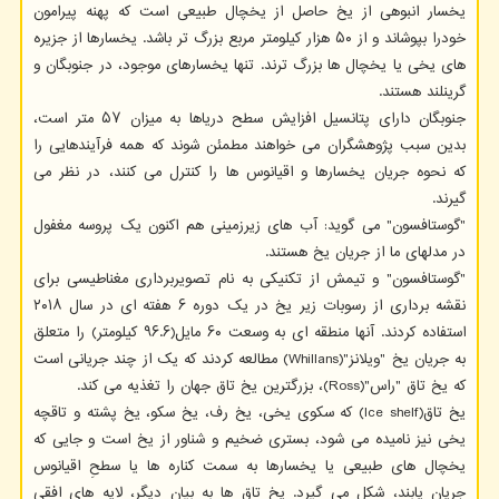
یخسار انبوهی از یخ حاصل از یخچال طبیعی است که پهنه پیرامون
خودرا بپوشاند و از ۵۰ هزار کیلومتر مربع بزرگ تر باشد. یخسارها از جزیره
های یخی یا یخچال ها بزرگ ترند. تنها یخسارهای موجود، در جنوبگان و
گرینلند هستند.
جنوبگان دارای پتانسیل افزایش سطح دریاها به میزان ۵۷ متر است،
بدین سبب پژوهشگران می خواهند مطمئن شوند که همه فرآیندهایی را
که نحوه جریان یخسارها و اقیانوس ها را کنترل می کنند، در نظر می
گیرند.
"گوستافسون" می گوید: آب های زیرزمینی هم اکنون یک پروسه مغفول
در مدلهای ما از جریان یخ هستند.
"گوستافسون" و تیمش از تکنیکی به نام تصویربرداری مغناطیسی برای
نقشه برداری از رسوبات زیر یخ در یک دوره ۶ هفته ای در سال ۲۰۱۸
استفاده کردند. آنها منطقه ای به وسعت ۶۰ مایل(۹۶.۶ کیلومتر) را متعلق
به جریان یخ "ویلانز"(Whillans) مطالعه کردند که یک از چند جریانی است
که یخ تاق "راس"(Ross)، بزرگترین یخ تاق جهان را تغذیه می کند.
یخ تاق(Ice shelf) که سکوی یخی، یخ رف، یخ سکو، یخ پشته و تاقچه
یخی نیز نامیده می شود، بستری ضخیم و شناور از یخ است و جایی که
یخچال های طبیعی یا یخسارها به سمت کناره ها یا سطحِ اقیانوس
جریان یابند، شکل می گیرد. یخ تاق ها به بیان دیگر، لایه های افقی