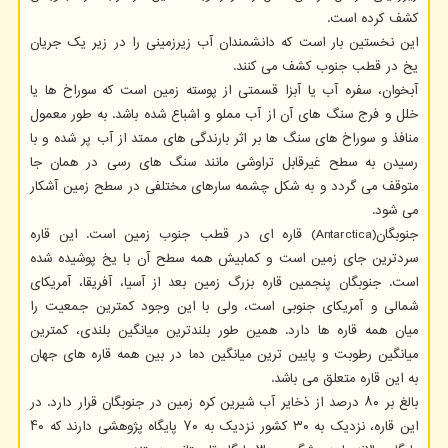
کشف کرده است.
این نخستین بار است که دانشمندان آب زیرزمینی را در زیر یک جریان
یخ در قطب جنوب کشف می کنند.
آبخوان، سفره آب یا آبزا قسمتی از پوسته زمین است که سوراخ ها یا
خلل و فرج سنگ های آن از آب مملو و اشباع شده باشد. به طور معمول
منافذ و سوراخ های سنگ ها بر اثر بارندگی های ممتد از آب پر شده و با
رسیدن به سطح غیرقابل تراوشی مانند سنگ های رسی در همان جا
متوقف می گردد و به شکل چشمه سارهای مختلفی در سطح زمین آشکار
می شود.
جنوبگان(Antarctica) قاره ای در قطب جنوب زمین است. این قاره
سردترین جای زمین است و کمابیش همه سطح آن با یخ پوشیده شده
است. جنوبگان پنجمین قاره بزرگ زمین بعد از آسیا، آفریقا، آمریکای
شمالی و آمریکای جنوبی است، ولی با این وجود کمترین جمعیت را
میان همه قاره ها دارد. همین طور بلندترین میانگین بلندی، کمترین
میانگین رطوبت و پایین ترین میانگین دما در بین همه قاره های جهان
به این قاره متعلق می باشد.
بالغ بر ۸۰ درصد از ذخایر آب شیرین کره زمین در جنوبگان قرار دارد. در
این قاره، نزدیک به ۳۰ کشور نزدیک به ۷۰ پایگاه پژوهشی دارند که ۴۰