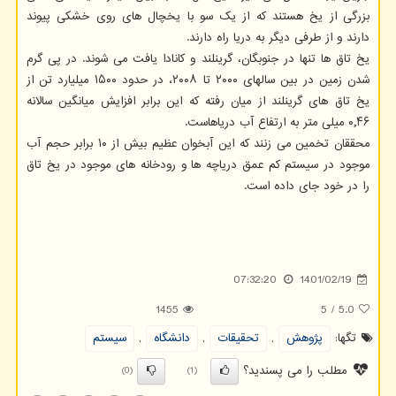
بزرگی از یخ هستند که از یک سو با یخچال های روی خشکی پیوند
دارند و از طرفی دیگر به دریا راه دارند.
یخ تاق ها تنها در جنوبگان، گرینلند و کانادا یافت می شوند. در پی گرم
شدن زمین در بین سالهای ۲۰۰۰ تا ۲۰۰۸، در حدود ۱۵۰۰ میلیارد تن از
یخ تاق های گرینلند از میان رفته که این برابر افزایش میانگین سالانه
۰٫۴۶ میلی متر به ارتفاع آب دریاهاست.
محققان تخمین می زنند که این آبخوان عظیم بیش از ۱۰ برابر حجم آب
موجود در سیستم کم عمق دریاچه ها و رودخانه های موجود در یخ تاق
را در خود جای داده است.
07:32:20
1401/02/19
1455
5
/
5.0
تگها:
پژوهش
,
تحقیقات
,
دانشگاه
,
سیستم
مطلب را می پسندید؟
(0)
(1)