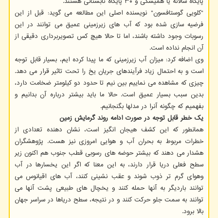
پایگاه سالانه یا همیشگی و ۳۰ پایگاه تابستانی هستند.
"کلویی گوستافسون" نویسنده اصلی این مطالعه می گوید: قبل از این
فرضیه سازی شده بود که آب های زیرزمینی عمیق می توانند در این
رسوبات وجود داشته باشند، اما تا حالا هیچ کس تصویربرداری دقیقی از
آن انجام نداده است.
وی اضافه کرد: میزان آب زیرزمینی که ما پیدا کرده ایم، بسیار قابل توجه
است و به احتمال زیاد فرآیندهای جریان یخ را تحت تاثیر قرار می دهد.
چیزی که مشاهده می نماییم بین نیم تا حدود دو کیلومتر ضخامت دارد،
بدین سبب بسیار عمیق است. حالا ما باید بیشتر درباره آن بدانیم و
بفهمیم که چگونه آنرا در مدلها بگنجانیم.
یک خطر قابل توجه در صورت ادامه روند گرمایش زمین
همانطور که این کشف هیجان انگیز است، نشان دهنده تعدادی از
خطرات مربوط به بحران آب و هوایی امروزی نیز هست. پژوهشگران
هشدار می دهند که بیشتر حوضه های رسوبی قطب جنوب هم اکنون زیر
سطح فعلی دریا قرار دارند، به این معنا که اگر این یخسارها در آب
وهوای گرم تر ذوب شوند و عقب نشینی کنند، آب های اقیانوس می
توانند باردیگر به آنها حمله کنند و یخچال های طبیعی پشت آنها می
توانند به سمت جلو حرکت کنند و در نتیجه، سطح دریاها در سراسر جهان
بالا برود.