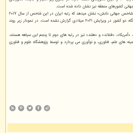
در این میان، مصر با ۱۹ پله پیشرفت و آذربایجان با ۳۲ پله پسرفت چشمگیرترین تغییر رتبه را در مقابل سال ۲۰۲۰ میلادی داشته اند. بررسی داده های پیشین «شاخص جهانی دانش» نشان میدهد که رتبه ایران در این شاخص از سال ۲۰۱۷
میلادی تا کنون، در بین کشورهای منطقه از ۱۴ تا ۱۸ در نوسان بوده است. گفتنی است که همه ۲۶ کشور منطقه در این شاخص ارزیابی نمی شوند و امتیاز و جایگاه دو کشور در ویرایش ۲۰۲۱ میلادی گزارش نشده است. در نمودار زیر روند
خست جهان را دارد و کشورهای «سوئد»، «آمریکا»، «فنلاند» و «هلند» نیز در رتبه های دوم تا پنجم این سیاهه هستند.
 فناوری، و نوآوری ایران در جهان (نما) است که به پایش و گزارشِ پیرامونِ ۹۰ شاخص مختلف از ۵۵ نهاد جهانی در زمینه های علم، فناوری، و نوآوری می پردازد و توسط پژوهشگاه علوم و فناوری