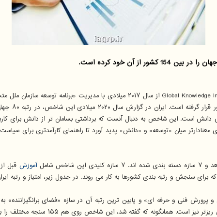
به گزارش گروه هوش مصنوعی به نقل از مهر، شاخص جهانی دانش obal Knowledge Index (GKI
انش است. این شاخص به دنبال آنست که برداشتی بسامان تر از دانش برای کاربران
نادارتر میان «توسعه» و «دانش» پدید آورد تا راهنمای کارآمدتری برای سیاست گذار
آموزش
قبل از 
رتبه بندی کشورها به کار می روند. در جدول زیر، امتیاز و رتبه ایران در این ۷ سازه و ۱۷ بُعد کلید
پرورش فنی و حرفه ای» و پایین ترین رتبه آن در سازه «فضای برانگیزاننده» به د
گوناگون، شاخص جهانی دانش در بر دارنده امتی