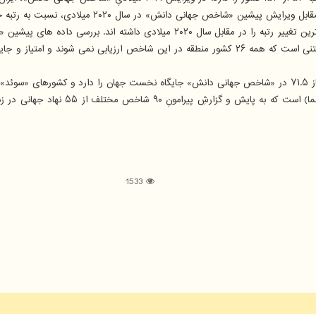
 سال ۲۰۲۰ میلادی، نسبت به رتبه جهانی کشورهای منطقه نیز نشان داده شده است.
بر اساس گزارش سال ۲۰۲۱ میلادی «یو. ان. دی. پی.»، کشور «سوئیس» با امتیاز ۷۱.۵ در «شاخص جهانی دانش» جایگاه ن
این گزارش از انتشارات سامانه جایگاه علم،
1533