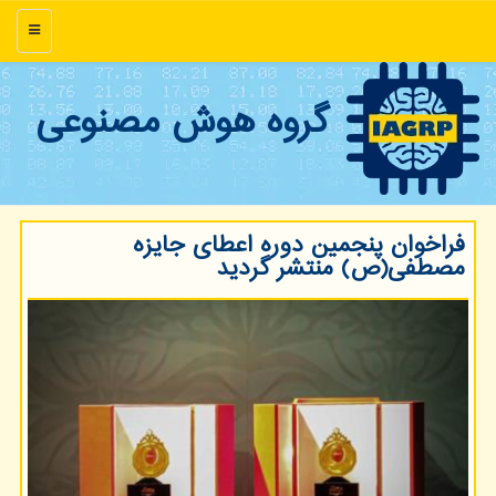
منو
گروه هوش مصنوعی
فراخوان پنجمین دوره اعطای جایزه
مصطفی(ص) منتشر گردید