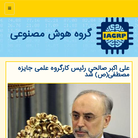
منو
گروه هوش مصنوعی
علی اکبر صالحی رئیس کارگروه علمی جایزه
مصطفی(ص) شد