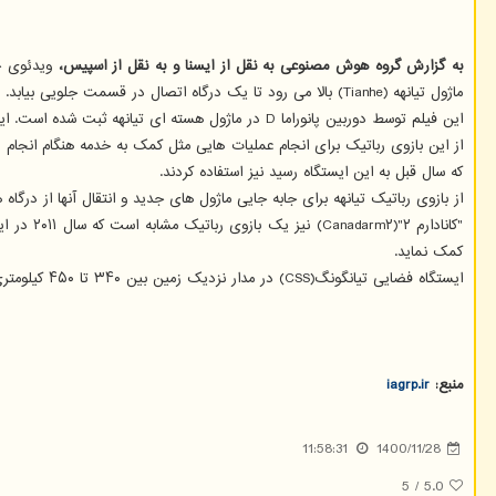
به گزارش گروه هوش مصنوعی به نقل از ایسنا و به نقل از اسپیس،
ماژول تیانهه (Tianhe) بالا می رود تا یک درگاه اتصال در قسمت جلویی بیابد.
این فیلم توسط دوربین پانوراما D در ماژول هسته ای تیانهه ثبت شده است. این ماژول آوریل سال ۲۰۲۱ برای اتصال به ایستگاه فضایی تیانگونگ(Tiangong) به فضا پرتاب شد.
که سال قبل به این ایستگاه رسید نیز استفاده کردند.
از بازوی رباتیک تیانهه برای جابه جایی ماژول های جدید و انتقال آنها از درگاه های جلو
"کانادار
کمک نماید.
ایستگاه فضایی تیانگونگ(CSS) در مدار نزدیک زمین بین ۳۴۰ تا ۴۵۰ کیلومتری سطح زمین قرار دارد. ایستگاه فضایی چین تقریباً یک پنجم جرم ایستگاه فضایی بین المللی را داشته و انتظار می رود بعد از تکمیل بین ۸۰ تا ۱۰۰ تن باشد.
منبع:
iagrp.ir
11:58:31
1400/11/28
5
/
5.0