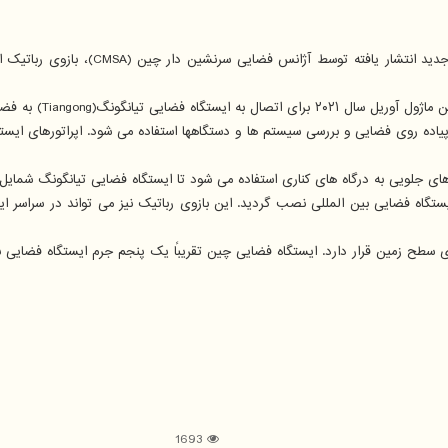
یی به درگاه های کناری استفاده می شود تا ایستگاه فضایی تیانگونگ شمایل برنامه ریزی شده T ش
م ۲"(Canadarm۲) نیز یک بازوی رباتیک مشابه است که سال ۲۰۱۱ در ایستگاه فضایی بین المللی نصب گردید. این بازوی
1693