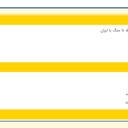
 تا جنگ با ایران
د
د