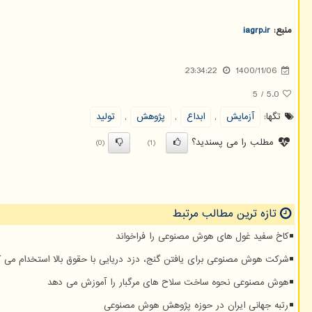
منبع:
iagrp.ir
23:34:22
1400/11/06
5
/
5.0
تگها:
آزمایش
,
ابداع
,
پژوهش
,
تولید
مطلب را می پسندید؟
(0)
(1)
تازه ترین مطالب مرتبط
کاخ سفید غول های هوش مصنوعی را فراخواند
شرکت هوش مصنوعی برای یافتن گنج، دزد دریایی با حقوق بالا استخدام می ک
هوش مصنوعی نحوه ساخت سلاح های مرگبار را آموزش می دهد
رتبه جهانی ایران در حوزه پژوهش هوش مصنوعی