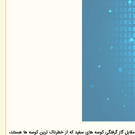
فلیندرزˮ استرالیا موفق به ابداع یک لباس جدید موسوم به ˮشارک استاپˮ(Shark Stop) شده اند که در مقابل گاز گرفتگی کوسه های سفید که از خطرناک ترین کوسه ها هستند،