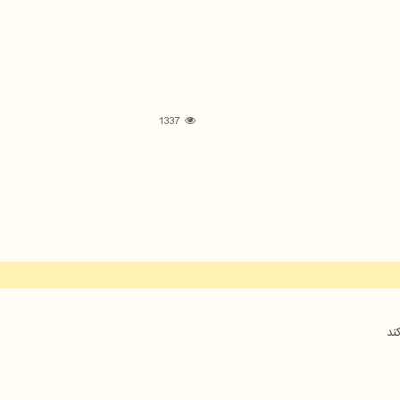
1337
ند