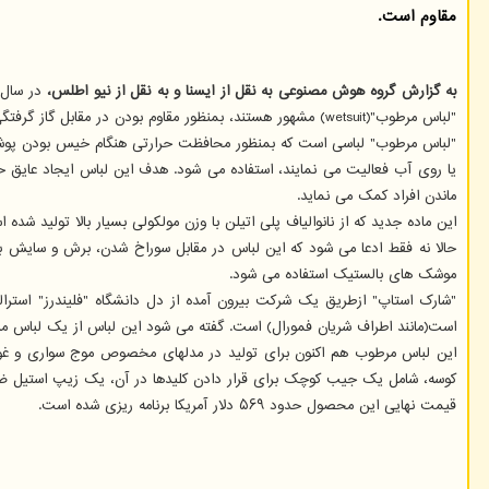
مقاوم است.
به گزارش گروه هوش مصنوعی به نقل از ایسنا و به نقل از نیو اطلس،
در سال ۲۰۱۹ گزارش شد که دانشم
"لباس مرطوب"(wetsuit) مشهور هستند، بمنظور مقاوم بودن در مقابل گاز گرفتگی کوسه ها استفاده گردد. حالا آن روز فرا رسیده است و پژوهشگران درحال جمع آوری سرمایه جمعی برای تولید این لباس هستند.
"لباس مرطوب" لباسی است که بمنظور محافظت حرارتی هنگام خیس بودن پوشیده
یا روی آب فعالیت می نمایند، استفاده می شود. هدف این لباس ایجاد عایق 
ماندن افراد کمک می نماید.
این ماده جدید که از نانوالیاف پلی اتیلن با وزن مولکولی بسیار بالا تولید
موشک های بالستیک استفاده می شود.
"شارک استاپ" ازطریق یک شرکت بیرون آمده از دل دانشگاه "فلیندرز" استرال
است(مانند اطراف شریان فمورال) است. گفته می شود این لباس از یک لباس مرط
این لباس مرطوب هم اکنون برای تولید در مدلهای مخصوص موج سواری و غو
کوسه، شامل یک جیب کوچک برای قرار دادن کلیدها در آن، یک زیپ استیل ضد
قیمت نهایی این محصول حدود ۵۶۹ دلار آمریکا برنامه ریزی شده است.