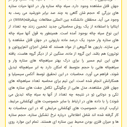
جهان قابل مشاهده وجود دارد. سیاه چاله ستاره وار در انتها حیات ستاره
های بزرگی که حجم شان گاهی به چند صد برابر خورشید می رسد، به
وجود می آید. محققان دانشکده بین المللی مطالعات پیشرفته(SISSA) در
ایتالیا با استفاده از یک روش محاسباتی جدید تخمین زدند چه تعداد از
این نوع سیاه چاله بوجود آمده است. همینطور به قول آنها سیاه چاله
های ستاره وار حدود یک درصد ماده باریونی در جهان قابل مشاهده را
می سازند. باریون ها گروهی از مواد هستند که شامل اجزای اتم(پروتون و
نوترون) هم باشد. این گروه از ماده، سنگین تر از دیگر گروه هاست. یافته
های این تیم مسیر را برای درک بهتر سیاهچاله های ستاره وار و
سیاهچاله هایی با حجم متوسط که امکان دارد به ابر سیاهچاله تبدیل
شوند، فراهم می آورد. محاسبات در این تحقیق توسط آلکس سیسیلیا و
همکارانش انجام شده است. این تیم برای محاسبه تعداد سیاهچاله های
جهان قابل مشاهده، مدل هایی از چگونگی تکامل جفت های ستاره های
تکی و دوتایی (و در نتیجه چه تعداد از آنها به سیاه چاله تبدیل می
شوند) را با داده های در ارتباط با سایر خصوصیت های کهکشانی مرتبط،
ترکیب کردند. خصوصیت های کهکشانی مرتبطی که در این محاسبات به
کار گرفته شده اند شامل اطلاعاتی درباره نرخ تشکیل ستاره، حجم ستاره
ها و میزان فلزی بودن محیط بین ستاره ای هستند. تمام این موارد روی