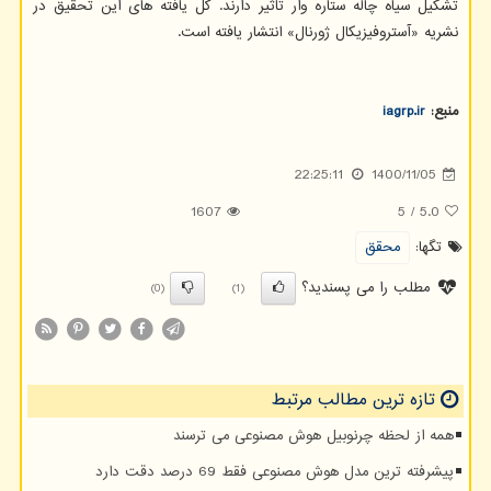
تشکیل سیاه چاله ستاره وار تأثیر دارند. کل یافته های این تحقیق در
نشریه «آستروفیزیکال ژورنال» انتشار یافته است.
منبع:
iagrp.ir
22:25:11
1400/11/05
1607
5
/
5.0
تگها:
محقق
مطلب را می پسندید؟
(0)
(1)
تازه ترین مطالب مرتبط
همه از لحظه چرنوبیل هوش مصنوعی می ترسند
پیشرفته ترین مدل هوش مصنوعی فقط 69 درصد دقت دارد