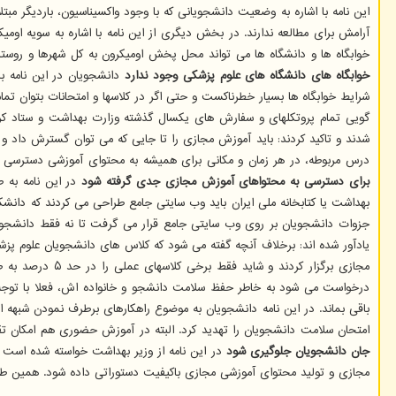
این نامه با اشاره به وضعیت دانشجویانی که با وجود واکسیناسیون، باردیگر مبت
خوابگاه ها و دانشگاه ها می تواند محل پخش اومیکرون به کل شهرها و روست
خوابگاه های دانشگاه های علوم پزشکی وجود ندارد
دانشجویان در این نامه با
شرایط خوابگاه ها بسیار خطرناکست و حتی اگر در کلاسها و امتحانات بتوان تمام 
گویی تمام پروتکلهای و سفارش های یکسال گذشته وزارت بهداشت و ستاد کرو
شدند و تاکید کردند: باید آموزش مجازی را تا جایی که می توان گسترش داد و 
درس مربوطه، در هر زمان و مکانی برای همیشه به محتوای آموزشی دسترسی دا
برای دسترسی به محتواهای آموزش مجازی جدی گرفته شود
در این نامه به 
بهداشت یا کتابخانه ملی ایران باید وب سایتی جامع طراحی می کردند که دانشک
جزوات دانشجویان بر روی وب سایتی جامع قرار می گرفت تا نه فقط دانشجوی
یادآور شده اند: برخلاف آنچه گفته می شود که کلاس های دانشجویان علوم پز
درخواست می شود به خاطر حفظ سلامت دانشجو و خانواده اش، فعلا با توجه به 
باقی بماند. در این نامه دانشجویان به موضوع راهکارهای برطرف نمودن شبهه ا
امتحان سلامت دانشجویان را تهدید کرد. البته در آموزش حضوری هم امکان ت
جان دانشجویان جلوگیری شود
در این نامه از وزیر بهداشت خواسته شده است
مجازی و تولید محتوای آموزشی مجازی باکیفیت دستوراتی داده شود. همین طور 