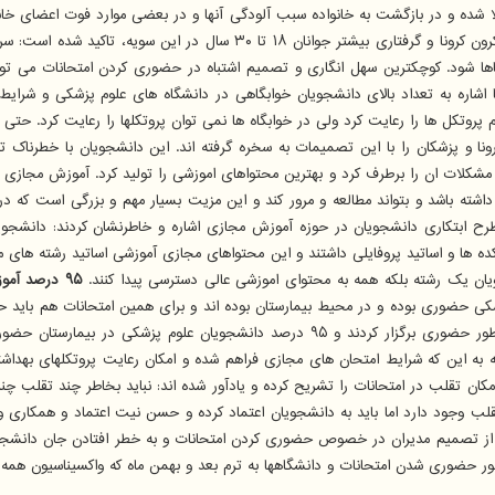
لا شده و در بازگشت به خانواده سبب آلودگی آنها و در بعضی موارد فوت اعضای خانوا
آرامش برای مطالعه ندارند. در بخش دیگری از این نامه با اشاره به سویه اومیکرو
اها شود. کوچکترین سهل انگاری و تصمیم اشتباه در حضوری کردن امتحانات می تو
 اشاره به تعداد بالای دانشجویان خوابگاهی در دانشگاه های علوم پزشکی و شرایط ز
پروتکل ها را رعایت کرد ولی در خوابگاه ها نمی توان پروتکلها را رعایت کرد. حتی ا
نا و پزشکان را با این تصمیمات به سخره گرفته اند. این دانشجویان با خطرناک
مشکلات ان را برطرف کرد و بهترین محتواهای اموزشی را تولید کرد. آموزش مجازی ب
شته باشد و بتواند مطالعه و مرور کند و این مزیت بسیار مهم و بزرگی است که 
طرح ابتکاری دانشجویان در حوزه آموزش مجازی اشاره و خاطرنشان کردند: دانشجو
ده ها و اساتید پروفایلی داشتند و این محتواهای مجازی آموزشی اساتید رشته های 
ان یک رشته بلکه همه به محتوای اموزشی عالی دسترسی پیدا کنند.
۹۵ درصد آموزش دانشجویان علوم پزشکی در ترم مهرماه مجازی بوده است
شکی حضوری بوده و در محیط بیمارستان بوده اند و برای همین امتحانات هم باید ح
مجازی برگزار کردند و شاید فقط برخی کلاسهای عملی را در حد ۵ درصد به طور حضوری برگزار کر
این که شرایط امتحان های مجازی فراهم شده و امکان رعایت پروتکلهای بهداشتی د
مکان تقلب در امتحانات را تشریح کرده و یادآور شده اند: نباید بخاطر چند تقلب چ
قلب وجود دارد اما باید به دانشجویان اعتماد کرده و حسن نیت اعتماد و همکاری
 از تصمیم مدیران در خصوص حضوری کردن امتحانات و به خطر افتادن جان دانشجو
حضوری شدن امتحانات و دانشگاهها به ترم بعد و بهمن ماه که واکسیناسیون همه مر