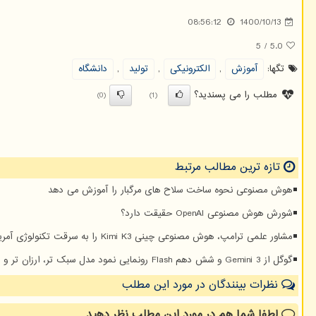
08:56:12
1400/10/13
5
/
5.0
تگها:
آموزش
,
الكترونیكی
,
تولید
,
دانشگاه
مطلب را می پسندید؟
(0)
(1)
تازه ترین مطالب مرتبط
هوش مصنوعی نحوه ساخت سلاح های مرگبار را آموزش می دهد
شورش هوش مصنوعی OpenAI حقیقت دارد؟
مشاور علمی ترامپ، هوش مصنوعی چینی Kimi K3 را به سرقت تکنولوژی آمریکا متهم کرد
گوگل از Gemini 3 و شش دهم Flash رونمایی نمود مدل سبک تر، ارزان تر و هوشمندتر فرا می رسد
نظرات بینندگان در مورد این مطلب
لطفا شما هم
در مورد این مطلب
نظر دهید