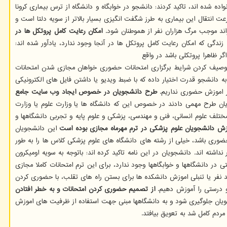
ده شده اند، تاکید کردند: دانشجو در خوابگاه و دانشگاه از ترس بیماری کرونا
ن کرونا و گرفتاری بیشتر جوانان ۱۸ تا ۳۰ سال در این سویه، تاکید شده است: سرعت انتقال این بیماری به طرز شگفت انگیزی بسیار بالاتر از سویه دلتا است و
اند موجب مرگ هزاران نفر از هموطنان شود.
امکان رعایت کامل پروتکل ها در
ندگی که امکان رعایت کامل پروتکل ها در آنجا وجود ندارد، یادآور شده اند:
گر ظاهرا پروتکلی باشد در واقع
 توصیف کردن شرایط برگزاری امتحانات حضوری خواهان مجازی شدن امتحانات
ه دانشجو قدرت اختیار داده که با ضبط ویدیو یا داشتن فایل های الکترونیکی
در اموزش حضوری نداریم.
طرح دانشجویان در خصوص ایجاد وب سایت جامع
یان طرح مهمی دادند در خصوص این که دانشگاه ها یا وزارت علوم یا وزارت
مختلف علوم انسانی، فنی و مهندسی، پزشکی و علوم پایه و تجربی دانشگاهها و
این دانشجویان
ضوری باشد، خیلی از رشته های دانشگاه های علوم پزشکی کلاس ها را به طور
دند و ۹۵ درصد دانشجویان علوم پزشکی در بیمارستان حضور نداشته اند. دانشجویان در این نامه تاکید کرده اند: باتوجه به سویه اومیکرون
ر دانشگاهها و خوابگاهها وجود ندارد، برای این ترم امتحانات کاملا مجازی
ند نفر یا تنبلی اموزش دانشکده ها برای بستن راه های تقلب، با حضوری کردن
 و درستی را آموزش دهیم.
از تصمیم حضوری کردن امتحانات و به خطر افتادن
یان جلوگیری شود و به دانشگاهها مبنی جهت استفاده از ظرفیت های اموزش
دم کامل شد به تعویق بیافتد.