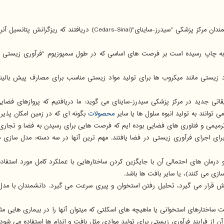
دانشمندان مرکز پزشکی "سیدرز-ساینای"(Cedars-Sinai
له ای جدید به رهبری سیدرز-ساینای که در مجله ی "Stem Cell Reports" به چاپ رسیده است بر فرصت های اساسی که 
د زیستی مانند میکروب ها برای تولید مواد زیستی مناسب برای مصارف پیش بالینی،
تی جدید در مرکز پزشکی سیدرز-ساینای می گوید: ما دریافتیم که پروازهای فضا
وانند به تولید انبوه سلول ها یا سایر
محصولات
بگونه ای که در زمین امکان پذیر
میمی و فناوری های فضایی بوده ایم که فرصت هایی برای رسیدن به فضا و تجاری 
مجازی فضا در ماه دسامبر بیشتر از ۵۰ فرصت تجاری برای اجرای فرآوری زیستی در فضا یافتند. مهم ترین آن
مان های احتمالی آن با جایگزین کردن ساختارهایی با عملکرد کامل مورد استفاده قر
زی می کنند)، یا سایر بافت ها باشد.
 قرار می گیرد، تحلیل رفتن استخوان و پیری سرعت می گیرد. دانشمندان با مدل س
اخت ساختارهای استخوانی یا ماهیچه های اسکلتی که میتوان آنها را در بیماری هایی م
 از فرایند فرآوری زیستی برای تولید موادی مثل بافت و اندام ها استفاده می 