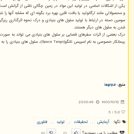
یکی از اشکالات اساسی در تولید این مواد در زمین چگالی ناشی از گرانش است
و محصولاتی مانند ارگانوئید یا بافت قلبی بهره برد بگونه ای که مشابه آنها را 
سومین دسته در ارتباط با تولید سلول های بنیادی و درک نحوه اثرگذاری ریز
شدن به سلول های دیگر هستند.
درک بعضی از اثرات سفرهای فضایی بر سلول های بنیادی می تواند به صورت بال
پیمانکار خصوصی به نام اسپیس تانگو(Space Tango)، سلول های بنیادی را به فضا می فرستد تا بررسی کند که آیا میتوان در ریزگرانش میزان زیادی از این سلول ها را تولید کرد یا خیر.
منبع:
iagrp.ir
23:00:46
1400/10/12
5
/
5.0
تگها:
آزمایش
,
تحقیقات
,
تولید
,
فناوری
مطلب را می پسندید؟
(0)
(1)