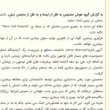
به گزارش گروه هوش مصنوعی به نقل از ایسنا و به نقل از ساینس دیلی،
بخش در زمین کمک نماید.
مقا
تاکید دارد.
فرآوری زیستی، گونه ای از فناوری تولید سلول بنیادی است که در آن از موا
بیشتری خواهد داشت.
"آرون شارما"(Arun Sharma)، دانشمند
محقق
و سرپرست یک آزمایشگاه تحقیقا
خصوصیت های بسیار قابل توجهی برای بافت ها و فرآیندهای زیستی دارند و می ت
او اضافه کرد: طی دو دهه گذشته شاهد پیشرفت های قابل توجهی در پزشکی تر
حاضران در سمپوزیوم 
گرفت.
نخستین مورد یعنی مدلسازی بیماری توسط دانشمندان برای مطالعه بیماری و در
بُعدی بسیار کوچک که از سلول بنیادی ساخته می شوند و بافت انسان را شبیه سا
محققان دریافتند که زمانی که بدن برای مدت طولانی در معرض شرایط ریزگرانش
مکانیسم های فرایند پیری و رشد بیماری برسند.
شارما می گوید: این کار نه تنها به فضانوردان کمک می نماید بلکه به ما در س
مورد دیگری که در سمپوزیوم مورد بحث قرار گرفت، ساخت زیستی بود که در آن