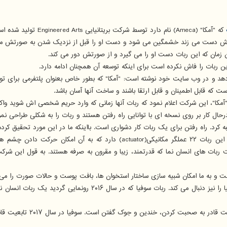
که "آمکا" (Ameca) نام دارد توسط شرکت بریتانیایی Engineered Arts تولید شده است.
نی اش دست می زند خشمگین می شود و دست او را قبل از نزدیک شدن به صورتش می
 زمان که این ربات دست او را می گیرد و از صورتش دور می کند.
ن دهد و در وب سایت خود نوشته است: "آمکا" که بطور خاص بعنوان پلتفرمی برای ت
ت که قابل اطمینان و قابل ارتقا باشند و ساخت آنها آسان باشد.
حال کار بر روی نسخه ای با توانایی راه رفتن هستند و ربات را به شکلی طراحی نموده
 غلبه کرد. راه رفتن برای یک ربات کار دشواری است. بااینکه ما در این مورد تحقیق کرده
شرکت Engineered Arts ربات دیگری به نام "آدران"(Adran) نیز ساخته است. این رب
برای ساخت ربات های انسان نما که قدرتمند، زیبا و مقرون به صرفه هستند. به قول ا
ت و به ما امکان شبیه سازی ساختار استخوان ها، بافت پوست و حالات صورت را می
"آمکا" پروژه اصلی شرکت Engineered Arts است و ساخت و توسعه ربات سو
ین و جوک گفتن است. سوفیا در سال ۲۰۱۷ تابعیت قانونی عربستان سعودی را دریافت کرد.