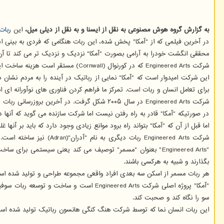
به گزارش گروه هوش مصنوعی به نقل از ایسنا و به نقل از دیلی میل،
این
ربات
در آخرین فیلمی که از "آمکا" پخش شده، این ربات هنگامی که فردی به بی
محققی انگشت خودرا به آرامی بصورت "آمکا" نزدیک و نزدیک تر می کند تا آن
شرکت Engineered Arts که در کورنوال (Cornwall) مستقر است هزینه ساخت این ربات را فاش نکرده است برای اینکه توسعه آن همچنان ادامه دارد.
این شرکت امیدوار است که "آمکا" نمایی از رباتیک در آینده را به مردم نشا
برای تعامل انسان و ربات است. تمرکز ما فراهم کردن فناوری های نوآورانه ای اس
شرکت Engineered Arts در سال ۲۰۰۵ شکل گرفت. در آخرین بروزرسانی ربات "آمکا"، این شرکت اعلام نمود که ربات آنها زمانی که وارد حریم شخصی اش شوید واکنش نشان میدهد.
در صورتیکه "آمکا" قادر به راه رفتن نیست اما شرکت سازنده می گوید که آنها در
اما قبل از آن که "آمکا" بتواند راه برود موانع زیادی وجود دارد که باید بر آنها
"Engineered Arts" بعنوان "مسمر" توصیف می کند یعنی سیستمی 
بگذارند و شبیه به هرکسی باشند.
هر ربات مسمر از اسکن سه بعدی افراد واقعی مجموعه طراحی و تولید شده اس
سو را نگاه کند و صحبت کند.
این ربات انسان نما که توسط شرکت هنگ کنگی هانسون رباتیک تولید شده است قادر به صحبت کردن، خند