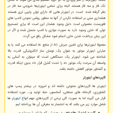
باشند. اینورترها از نظر ورودی به دو گروه تقسیم بندی می شوند که شامل
تک فاز و سه فاز هستند البته برای تمامی اینورترها خروجی سه فاز در
نظر گرفته شده است. در اینورتر هایی که دارای توان پایین تری هستند
هشداری مبنی بر استفاده نکردن از آنها به منظور روشن نمودن لامپ های
فلورسنت معمولی است دلیل وجود هشدار این است که برای تصحیح
توان که خازن وجود دارد به صورت موازی با لامپ متصل شده و اگر در
این زمان برداشت شدن خازن انجام شود مشکل رفع می گردد.
معمولا اینورترها برای تامین جریان
AC
از منابع
dc
استفاده می کنند یا به
عبارتی اینورتر موتور به عنوان یک نوسان ساز الکترونیکی قدرت بالا
شناخته می شود. اینورتر یک دستگاهی است که میتوان به آسانی به
واسطه آن سرعت یک موتور
ac
را تحت کنترل قرار داد بدون اینکه قدرت
و گشتاور موتور کاهش داشته باشد.
کاربردهای اینورتر
اینورتر ها کاربردهای متنوعی داشته اند و امروزه در بیشتر پمپ های
کشاورزی، کارخانه های صنعتی، آسانسور، خط تولید و.... مورد استفاده
قرار می گیرند اما به صورت کلی برخی از کاربردهای مهم
انواع اینورتر
ها
شامل موارد زیر می باشد که به اختصار به معرفی آن ها پرداخته ایم.
کاربرد اینورتر های
ac
: در صورتی که دارای تروموتوری