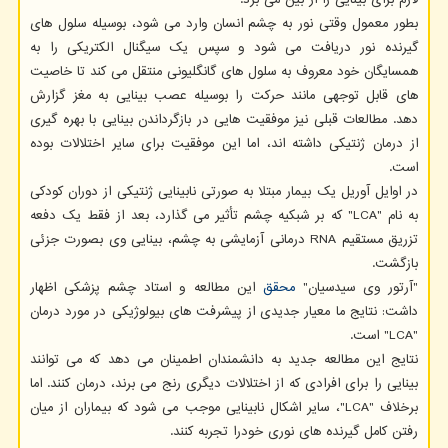
بطور معمول وقتی نور به چشم انسان وارد می شود، بوسیله سلول های
گیرنده نور دریافت می شود و سپس یک سیگنال الکتریکی را به
همسایگان خود معروف به سلول های گانگلیونی منتقل می کند تا خاصیت
های قابل توجهی مانند حرکت را بوسیله عصب بینایی به مغز گزارش
دهد. مطالعات قبلی نیز موفقیت هایی در بازگرداندن بینایی با بهره گیری
از درمان ژنتیکی داشته اند، اما این موفقیت برای سایر اختلالات بوده
است.
در اوایل آوریل یک بیمار مبتلا به صورتی نابینایی ژنتیکی از دوران کودکی
به نام "LCA" که بر شبکیه چشم تأثیر می گذارد، بعد از فقط یک دفعه
تزریق مستقیم RNA درمانی آزمایشی به چشم، بینایی وی بصورت جزئی
بازگشت.
"آرتور وی سیدسیان"
محقق
این مطالعه و استاد چشم پزشکی اظهار
داشت: نتایج ما معیار جدیدی از پیشرفت های بیولوژیکی در مورد درمان
"LCA" است.
نتایج این مطالعه جدید به دانشمندان اطمینان می دهد که می توانند
بینایی را برای افرادی که از اختلالات دیگری رنج می برند، درمان کنند. اما
برخلاف "LCA"، سایر اشکال نابینایی موجب می شود که بیماران از میان
رفتن کامل گیرنده های نوری خودرا تجربه کنند.