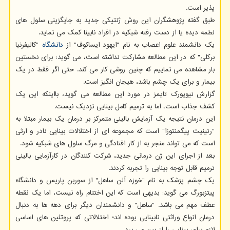
پذیر است.
طبق گفته پژوهشگران این روش ژنتیکی جدید به جایگزینی سلول های
لطمه دیده یا از دست رفته شبکیه در افراد نابینا کمک می نماید.
یک دانشمند علوم اعصاب به نام "ایهود ایساکوف" از
دانشگاه
"کالیفرنیا
برکلی" که در این مطالعه مشارکت نداشته است، می گوید: برای نخستین
بار مشاهده می نماییم که چنین روشی کار می کند. حتی اگر فقط در یک
بیمار و برای یک چشم باشد، هیجان انگیز است.
گزارش نیویورک تایمز در مورد این مطالعه می گوید، بااینکه این یک
کشف جذاب است، اما به ترمیم کامل بینایی نزدیک نیست.
این درمان نتیجه یک آزمایش بالینی متمرکز بر درمان یک بیمار مبتلا به
"رتینیت پیگمنتوزا" است که مجموعه ای از اختلالات بینایی نادر و ارثی
است که می تواند منجر به از کار افتادگی و مرگ سلول های شبکیه شود.
بعد از اجرای این ژن درمانی جدید، شرکت کنندگان در کارآزمایی بالینی
ترمیم قابل توجه بینایی را تجربه کردند.
یک چشم پزشک به نام "خوزه آلن ساهل" از سوربن پاریس و دانشگاه
پیتزبورگ می گوید: بدیهی است که این اختتام راه نیست، اما یک نقطه
عطف مهم می باشد. "ساهل" و دانشمندان دیگر برای دهه ها به دنبال
درمان انواع وراثتی نابینایی بوده اند؛ اختلالاتی که پروتئین های اساسی
لازم برای بینایی را از بین می برد.