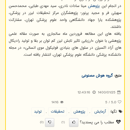
در انجام این
پژوهش
مینا سادات نادری، سید مهدی طبایی، محمدحسن
سهیلی فر و مجید پرنور؛ پژوهشگران مرکز تحقیقات لیزر در پزشکی،
پژوهشکده یارا جهاد دانشگاهی واحد علوم پزشکی تهران، مشارکت
داشتند.
یافته های این مطالعه فروردین ماه سالجاری به صورت مقاله علمی
پژوهشی با عنوان «ارزیابی تاثیر تابش لیزر کم توان بر بقا و تولید رادیکال
های آزاد اکسیژن در سلول های بنیادی فولیکول موی انسانی» در مجله
دانشکده پزشکی دانشگاه علوم پزشکی تهران، انتشار یافته است.
منبع:
گروه هوش مصنوعی
12:43:16
1400/01/25
1416
5
/
5.0
تگها:
آزمایش
,
پژوهش
,
تحقیقات
,
تولید
مطلب را می پسندید؟
(0)
(1)