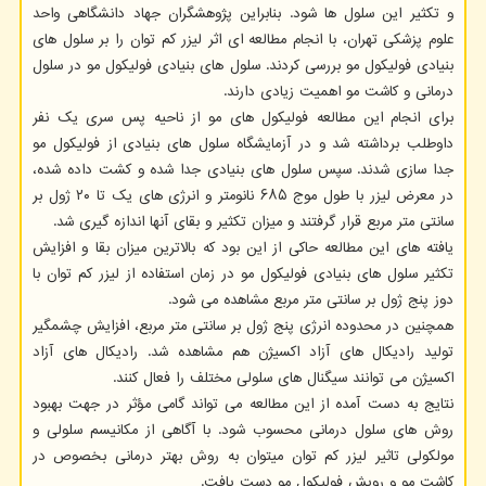
و تکثیر این سلول ها شود. بنابراین پژوهشگران جهاد دانشگاهی واحد
علوم پزشکی تهران، با انجام مطالعه ای اثر لیزر کم توان را بر سلول های
بنیادی فولیکول مو بررسی کردند. سلول های بنیادی فولیکول مو در سلول
درمانی و کاشت مو اهمیت زیادی دارند.
برای انجام این مطالعه فولیکول های مو از ناحیه پس سری یک نفر
داوطلب برداشته شد و در آزمایشگاه سلول های بنیادی از فولیکول مو
جدا سازی شدند. سپس سلول های بنیادی جدا شده و کشت داده شده،
در معرض لیزر با طول موج ۶۸۵ نانومتر و انرژی های یک تا ۲۰ ژول بر
سانتی متر مربع قرار گرفتند و میزان تکثیر و بقای آنها اندازه گیری شد.
یافته های این مطالعه حاکی از این بود که بالاترین میزان بقا و افزایش
تکثیر سلول های بنیادی فولیکول مو در زمان استفاده از لیزر کم توان با
دوز پنج ژول بر سانتی متر مربع مشاهده می شود.
همچنین در محدوده انرژی پنج ژول بر سانتی متر مربع، افزایش چشمگیر
تولید رادیکال های آزاد اکسیژن هم مشاهده شد. رادیکال های آزاد
اکسیژن می توانند سیگنال های سلولی مختلف را فعال کنند.
نتایج به دست آمده از این مطالعه می تواند گامی مؤثر در جهت بهبود
روش های سلول درمانی محسوب شود. با آگاهی از مکانیسم سلولی و
مولکولی تاثیر لیزر کم توان میتوان به روش بهتر درمانی بخصوص در
کاشت مو و رویش فولیکول مو دست یافت.