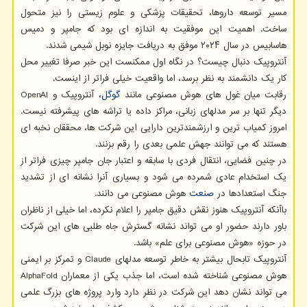
مسیر توسعه داروها، تحقیقات پزشکی و علوم زیستی را نیز متحول
ساخت. اهمیت این موفقیت به اندازه ای بود که جامپر و دمیس
هاسابیس در سال ۲۰۲۴ موفق به دریافت جایزه نوبل شیمی شدند.
آنتروپیک دنبال چیست؟ در نگاه اول ممکنست این خبر صرفا تغییر محل
کار یک دانشمند به نظر برسد، اما واقعیت خیلی فراتر از اینست.
رقابت میان غول های هوش مصنوعی مانند
گوگل
، آنتروپیک و OpenAI
دیگر تنها بر سر مدلهای زبانی، مراکز داده یا تراشه های پیشرفته نیست.
امروز کمیاب ترین و ارزشمندترین دارایی این شرکت ها، محققان نخبه ای
هستند که می توانند جهش علمی بعدی را رقم بزنند.
در چنین فضایی، انتقال فردی با سابقه و اعتبار جان جامپر چیزی فراتر از
یک استخدام عادی شمرده می شود و بسیاری آنرا نشانه ای از تشدید
جنگ استعدادها در
صنعت
هوش مصنوعی می دانند.
باآنکه آنتروپیک هنوز نقش دقیق جامپر را اعلام نکرده، اما خیلی از ناظران
باور دارند حضور او می تواند نشانه گسترش جاه طلبی های این شرکت
در حوزه «هوش مصنوعی برای علم» باشد.
آنتروپیک تابحال بیشتر به خاطر توسعه مدلهای Claude و تمرکز بر ایمنی
هوش مصنوعی شناخته شده است، اما جذب یکی از معماران AlphaFold
می تواند نشان دهد این شرکت در نظر دارد وارد پروژه های بزرگ علمی