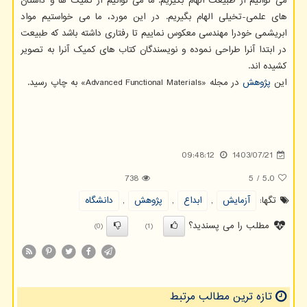
می توانیم از طبیعت الهام بگیریم. ما می توانیم از کمیک ها و داستان
های علمی-تخیلی الهام بگیریم. در این مورد، ما می خواستیم مواد
ابریشمی خودرا مهندسی معکوس نماییم تا رفتاری داشته باشد که طبیعت
در ابتدا آنرا طراحی نموده و نویسندگان کتاب های کمیک آنرا به تصویر
کشیده اند.
این
پژوهش
در مجله «Advanced Functional Materials» به چاپ رسید.
09:48:12
1403/07/21
738
5
/
5.0
تگها:
آزمایش
,
ابداع
,
پژوهش
,
دانشگاه
مطلب را می پسندید؟
(0)
(1)
تازه ترین مطالب مرتبط