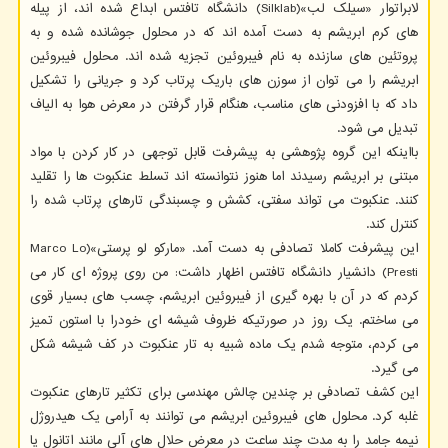
لابراتوار «سیلک لب»(Silklab) دانشگاه تافتس ابداع شده اند، از پیله
های کرم ابریشم به دست آمده اند که در محلول جوشانده شده و به
پروتئین های سازنده به نام فیبروئین تجزیه شده اند. محلول فیبروئین
ابریشم را می توان از سوزن های باریک پرتاب کرد و جریانی را تشکیل
داد که با افزودنی های مناسب، هنگام قرار گرفتن در معرض هوا به الیاف
تبدیل می شود.
بااینکه این گروه پژوهشی به پیشرفت قابل توجهی در کار کردن با مواد
مبتنی بر ابریشم رسیدند اما هنوز نتوانسته اند تسلط عنکبوت ها را تقلید
کنند. عنکبوت می تواند سفتی، کشش و چسبندگی تارهای پرتاب شده را
کنترل کند.
این پیشرفت کاملا تصادفی به دست آمد. «مارکو لو پرستی»(Marco Lo
Presti) دانشیار دانشگاه تافتس اظهار داشت: من روی پروژه ای کار می
کردم که در آن با بهره گیری از فیبروئین ابریشم، چسب های بسیار قوی
می ساختم. یک روز در صورتیکه ظروف شیشه ای خودرا با استون تمیز
می کردم، متوجه شدم یک ماده شبیه به تار عنکبوت در کف شیشه شکل
می گیرد.
این کشف تصادفی بر چندین چالش مهندسی برای تکثیر تارهای عنکبوت
غلبه کرد. محلول های فیبروئین ابریشم می توانند به آرامی یک هیدروژل
نیمه جامد را به مدت چند ساعت در معرض حلال های آلی مانند اتانول یا