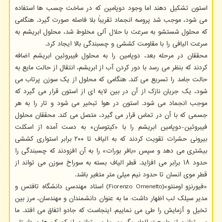
استون تشکیل دهند اما وجود دوپامین که در ساخت چسب ها استفاده
می شود، موجب شد پروسه انجماد تقریباً بلا فاصله صورت گیرد. هنگامی
که محلول شستشو به سرعت با حلال آلی مخلوط شد، محلول ابریشم به
سرعت الیافی را با مقاومت کششی و چسبندگی بالا ایجاد کرد.
محققان در مرحله بعد، دوپامین را به محلول فیبروئین ابریشم اضافه
کردند که بنظر می رسد با دور کردن آب از ابریشم، انتقال از حالت مایع به
حالت جامد را تسریع می کند. هنگامی که محلول از یک سوزن پرتاب می
شود، یک جریان نازک از آن در بین لایه ای از استون قرار می گیرد که
موجب انجماد می شود. استون در هوا تبخیر می شود و تار را به هر
جسمی که با آن در تماس قرار می گیرد، متصل می کند. محققان محلول
فیبروئین-دوپامین ابریشم را با «کیتوسان» به دست آمده از اسکلت
بیرونی حشرات تقویت کردند که به الیاف تا ۲۰۰ برابر استواری کششی
بیشتری می دهد و سپس «بافر بورات» را به آن افزودند که چسبندگی را
حدود ۱۸ برابر می افزاید. قطر الیاف بسته به سوراخ سوزن می تواند از
قطر موی انسان تا حدود نیم میلی متر متغیر باشد.
«فیورنزو اومنتو»(Fiorenzo Omenetto) استاد مهندسی دانشگاه تافتس و
مدیر سیلک لب اظهار داشت: ما به عنوان دانشمندان و مهندسان، مرز بین
تخیل و آزمایش را طی می نماییم. اینجاست که جادو اتفاق می افتد. ما