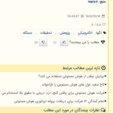
منبع:
iagrp.ir
16:43:47
1402/10/16
5
/
5.0
تگها:
الكترونیكی
,
پژوهش
,
تحقیقات
,
دستگاه
مطلب را می پسندید؟
(0)
(1)
تازه ترین مطالب مرتبط
ایرانیان چقدر از هوش مصنوعی استفاده می کنند؟
کاخ سفید غول های هوش مصنوعی را فراخواند
شرکت هوش مصنوعی برای یافتن گنج، دزد دریایی با حقوق بالا استخدام می ک
اعلام آمادگی ۱۲ شرکت برای دریافت پروانه اپراتوری هوش مصنوعی
نظرات بینندگان در مورد این مطلب