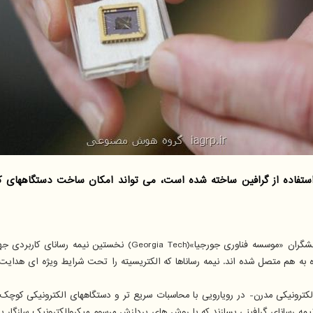
تفاده از گرافین ساخته شده است، می تواند امکان ساخت دستگاههای کوچ
پژوهشگران «موسسه فناوری جورجیا»(Georgia Tech)
ه هم متصل شده اند. نیمه رساناها که الکتریسیته را تحت شرایط ویژه ای هدایت 
نیمه رسانای گرافینی بسازند که با روش های پردازش مرسوم میکروالکترونیک سازگ