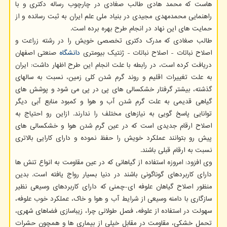
هاست که محمد هادی طالب صغادی در چارچوب رساله دکتری و با
راهنمایی محمدمهدی مجیدی در بنیاد ملی علم ایران به ثبت رسانده و از
حمایت های این نهاد در انجام طرح بهره برده است.
طالب صغادی که مدرک دکتری تخصصی خویش را در رشته زراعت و
اصلاح نباتات - اصلاح نباتات - ژنتیک بیومتری
دانشگاه
صنعتی اصفهان
دریافت کرده است، در رابطه با علت انجام این طرح اظهار داشت: ایران
به علت تغییرات اقلیم و روند گرم شدن کلی زمین، نسبت به سالهای
گذشته، بیشتر گرفتار خشکسالی های پی در پی می شود و پوشش های
گیاهی قدیمی به علت گرم شدن آب و هوا و کمبود منابع آبی دیگر
توانایی پاسخ گویی به نیازهای مختلف را ندارند. ازاین رو احتیاج به
اصلاح ارقام جدیدی است که در عین گرم شدن هوا و خشکسالی های
پیش رو بتوانند عملکرد خویش را حفظ نموده و دارای کارایی بالاتری
نسبت به ارقام قبلی باشند.
وی افزود: امروزه استفاده از گیاهانی که در عین مقاومت به انواع تنش ها
دارای کاربردهای گوناگونی باشند در دنیا بسیار رواج یافته است. بدین
منظور اصلاح گیاهان علوفه ای-چمنی که دارای کاربردهای وسیعی نظیر
سازگاری با دامنه وسیعی از شرایط آب و هوا و خاک، عملکرد خوب علوفه،
سهولت در استفاده از علوفه، فصل طولانی چرا، زیباسازی فضاهای شهری،
تحمل خشکی، مقاومت در مقابل خیلی از بیماری ها و همچون حشرات