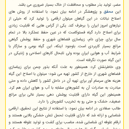
مضر، تولید بذر مطلوب و محافظت از خاک بسیار ضروری می باشد.
این
محقق
و پژوهشگر در ادامه بیان نمود: با استفاده از روش های
اصلاح نباتات در این گیاهان میتوان ارقامی را تولید کرد که خیلی از
نیازهای امروز ایران را برطرف کند. یکی از گراس هایی که قابلیت زیادی
برای اصلاح دارد گیاه فستوکاست که در عین حفظ عملکرد بالا در تمام
سال برای چرای دام، زیباسازی فضاهای شهری و حفظ پوشش گیاهی
مراتع بسیار کاربردی است. باوجود اینکه، این گیاه بومی و سازگار با
شرایط آب و هوایی ایران بوده ولی تابحال کارهای اصلاحی و ژنتیکی در
این گیاه صورت نگرفته است.
وی خاطرنشان کرد: همینطور به علت آنکه بذور چمن برای زیباسازی
فضاهای شهری از خارج از کشور تهیه می شود؛ میتوان با اصلاح این گیاه
هزینه های سرسام آور برای تهیه آن در داخل کشور را کاهش داده و حتی
مبادرت به صادرات آن به کشورهای مشابه با آب و هوای ایران هم کرد.
همینطور این گیاه دارای قابلیت پوشش دهی بسیار عالی برای مراتع
ضعیف، خشک و حتی رو به تخریب کشورمان را دارد.
طالب صغادی در ادامه بیان نمود: با استفاده از نتایج این تحقیق، ارقامی
شناسایی و ارائه شد که دارای قابلیت تحمل تنش خشکی بالایی هستند و
ارقام علوفه ای شناسایی شده، مناسب برای کشت و تولید علوفه هستند و