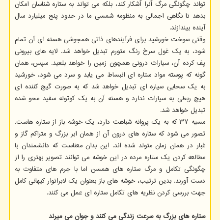
تواند چگونگی مرگ آنرا آشکار کند، بلکه می تواند به ستاره شناسان امکان
بدهد تا نگاهی اجمالی به منظومه شمسی ما در حدود پنج میلیارد سال
آینده بیندازند.
وقتی سوخت خورشید برای فرآیندهای ذاتی همجوشی هسته ای آن تمام
شود، به یک غول سرخ رنگ متورم تبدیل خواهد شد. لایه های بیرونی
پف کرده آن، سیارات درونی همچون زمین را خواهد بلعید. سپس، همان
گونه که پوسته مواد ستاره ای انبساط می یابد و سرد می شود، خورشید
به یک سحابی سیاره ای تبدیل خواهد شد که به صورت گیج کننده ای
هیچ ربطی به سیارات ندارد و هسته آن به یک کوتوله سفید محو شده
تبدیل خواهد شد.
مسیه ۳۷ که به یک پروانه شباهت دارد، یک خوشه باز از ستاره هاست.
تصور می شود که ستاره های درون آن از همان ابر بزرگ و متراکم گاز و
غبار در همان زمان متولد شده اند. این بدان معناست که دانشمندان با
مطالعه کردن یک ستاره مرده در این خوشه می توانند تصویر بهتری را از
چگونگی تکامل و مرگ ستاره های همسن اما با جرم های متفاوت به
دست آورند. بدین ترتیب، خوشه های باز بعنوان یک لابراتوار کیهانی کامل
جهت بررسی کردن نظریه های تکامل ستاره ای عمل می کنند.
ستاره های بزرگ به سرعت زندگی می کنند و جوان می میرند