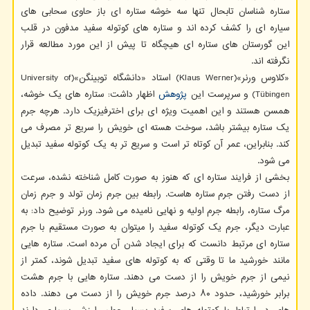
ستاره شناسان تابحال تنها سه خوشه ستاره ای باز حاوی سحابی های
سیاره ای را کشف کرده اند و ستاره های کوتوله سفید مدفون در قلب
این گورستان های ستاره ای هیچگاه تا پیش از این مورد مطالعه قرار
نگرفته اند.
«کلاوس ورنر»(Klaus Werner) استاد «دانشگاه توبینگن»(University of
Tübingen) و سرپرست این
پژوهش
اظهار داشت: ستاره های یک خوشه،
همسن هستند و این اهمیت ویژه ای برای اخترفیزیک دارد. هرچه جرم
یک ستاره بیشتر باشد، سوخت هسته ای خویش را سریع تر مصرف می
کند. بنابراین، عمر آن کوتاه تر است و سریع تر به یک کوتوله سفید تبدیل
می شود.
بخشی از فرایند ستاره ای که هنوز به صورت کامل شناخته نشده، سرعت
از دست رفتن جرم ستاره هاست. رابطه بین جرم زمان تولد و جرم زمان
مرگ ستاره، رابطه جرم اولیه و نهایی نامیده می شود. ورنر توضیح داد: به
عبارت دیگر، جرم یک کوتوله سفید را میتوان به صورت مستقیم با جرم
ستاره ای مرتبط دانست که برای ایجاد شدن آن مرده است. ستاره هایی
مانند خورشید ما تا وقتی که به کوتوله های سفید تبدیل شوند، کمتر از
نیمی از جرم خویش را از دست می دهند. ستاره هایی با جرم هشت
برابر خورشید، حدود ۸۰ درصد جرم خویش را از دست می دهند. داده