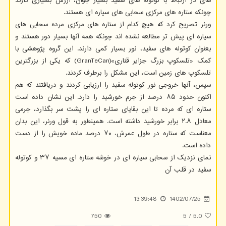
های در ارتباط با کوتوله های سفید بسیار جوان، ارزش بسیاری دارند
چونکه ستاره های مرکزی سحابی های سیاره ای هستند.
ورنر تصریح کرد که هیچ کدام از ستاره های مرکزی مرده سحابی های
سیاره ای پیش تر مطالعه نشده اند چونکه همه آنها بسیار دور هستند و
بعنوان کوتوله های سفید، نور بسیار کمی دارند. این گروه پژوهشی با
کمک «تلسکوپ بزرگ جزایر قناری»(GranTeCan) که یکی از بزرگترین
تلسکوپ های زمین است، این مشکل را برطرف کردند.
سپس، آنها خروجی نور کوتوله سفید را ارزیابی کردند و دریافتند که هم
اکنون حدود ۸۵ درصد از جرم خورشید را دارد. این نشان داده است
ستاره ای که مرده تا این بقایای ستاره ای را پشت سر بگذارد، جرمی
معادل ۲.۸ برابر خورشید داشته است. همینطور به قول ورنر، این بدان
معناست که ستاره در طول عمرش، ۷۰ درصد ماده خویش را از دست
داده است.
نمای نزدیک از سحابی سیاره ای در خوشه ستاره ای مسیه ۳۷ و کوتوله
سفید در قلب آن
13:39:48
1402/07/25
750
5
/
5.0