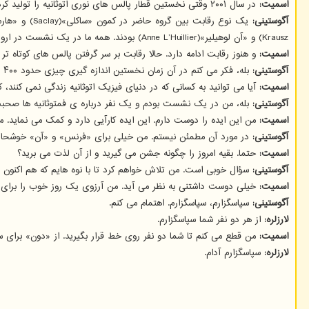
اسمیت:
در سال ۲۰۰۱ وقتی نخستین قطار پالس های نوری اتوثانیه را تولید کردید، آیا می دانستید این همان پژوهشی است که شاید روزی بتواند جایزه نوبل را دریافت کند؟
آگوستینی:
Krausz) و «آن لوهیلیر»(Anne L’Huillier) بودند. همه ما در یک نشست در اروپا شرکت داشتیم و واقعا خوشحال بودیم که نخستین کسی هستیم که این مساله را اعلام می نماییم.
اسمیت:
و هنوز رقابت ادامه دارد. حالا رقابت بر سر گرفتن پالس های کوتاه تر
آگوستینی:
بله، فکر می کنم در آن زمان نخستین اندازه گیری چیزی حدود ۴۰۰ اتوثانیه بود و الان این عدد ۵۰ است.
اسمیت:
آیا می توانید به کسانی که در دنیای فیزیک اتوثانیه زندگی نمی کنند،
آگوستینی:
بله، من در یک نشست بودم و یک نفر درباره ی فمتوثانیه ها صحبت م
اسمیت:
من این ایده را دوست دارم. این ایده کارآیی دارد و کمک می نماید. 
آگوستینی:
در مورد آن مطمئن نیستم. من خیلی برای «فرنس» و «آن» خوشحالم و 
اسمیت:
حتما. بقیه امروز را چگونه جشن می گیرید و از آن لذت می برید؟
آگوستینی:
سؤال خوبی است. من تلاش خواهم کرد تا با نوه هایم که هم اکنون 
اسمیت:
خیلی دوست داشتنی به نظر می آید. من آرزوی یک روز خوب را برای شما
آگوستینی:
سپاسگزارم، سپاسگزارم. اهتمام می کنم.
لارزلره:
از هر دو نفر شما سپاسگزارم.
اسمیت:
من قطع می کنم تا شما دو نفر روی خط قرار بگیرید. از «دون» برای سا
لارزلره:
سپاسگزارم آدام.