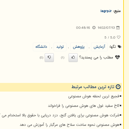
منبع:
iagrp.ir
00:48:16
1402/07/13
5
/
5.0
تگها:
آزمایش
,
پژوهش
,
تولید
,
دانشگاه
مطلب را می پسندید؟
(0)
(1)
تازه ترین مطالب مرتبط
فجیع ترین لحظه هوش مصنوعی
کاخ سفید غول های هوش مصنوعی را فراخواند
شرکت هوش مصنوعی برای یافتن گنج، دزد دریایی با حقوق بالا استخدام می ک
هوش مصنوعی نحوه ساخت سلاح های مرگبار را آموزش می دهد