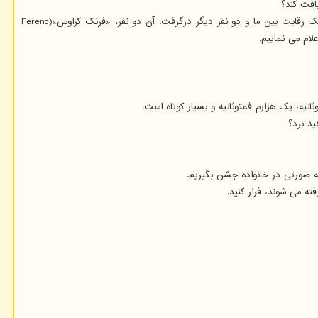
یک نوع رقابت بین گروه حاضر در کمون «ساکلی»(Saclay) و «هارم گیرت مولر»(Harm-Geert Muller) همکار ما در آمستردام وجود داشت. بنابراین، یک رقابت بین ما و دو نفر دیگر درگرفت. آن دو نفر، «فرنک کراوس»(Ferenc
یه، یک هزارم فمتوثانیه و بسیار کوتاه است.
ید برد؟
ه صورتی در خانواده جشن بگیریم.
ه می شوند، فرار کنید.