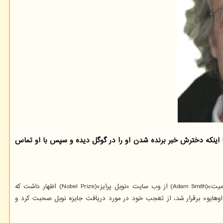
ار داشت: از این مساله خبر نداشته تا اینکه دخترش خبر برنده شدن او را در گوگل دیده و سپس با او تماس
«پیر آگوستینی»(Pierre Agostini) از برندگان نوبل فیزیک ۲۰۲۳ در مصاحبه با «آدام اسمیت»(Adam Smith) از وب سایت «نوبل پرایز»(Nobel Prize) اظهار داشت که
ر این گفتگو که با کمک «دون لارزلره»(Dawn Larzelere) در «دانشگاه ایالتی اوهایو» برقرار شد، از تعجب خود در مورد دریافت جایزه نوبل صحبت کرد و