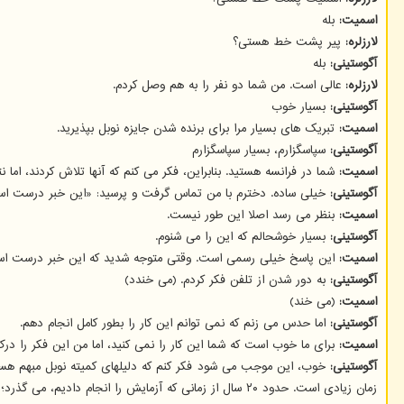
اسمیت:
بله
لارزلره:
پیر پشت خط هستی؟
آگوستینی:
بله
لارزلره:
عالی است. من شما دو نفر را به هم وصل کردم.
آگوستینی:
بسیار خوب
اسمیت:
تبریک های بسیار مرا برای برنده شدن جایزه نوبل بپذیرید.
آگوستینی:
سپاسگزارم، بسیار سپاسگزارم
اسمیت:
شما در فرانسه هستید. بنابراین، فکر می کنم که آنها تلاش کردند، اما 
آگوستینی:
خیلی ساده. دخترم با من تماس گرفت و پرسید: «این خبر درست است؟ م
اسمیت:
بنظر می رسد اصلا این طور نیست.
آگوستینی:
بسیار خوشحالم که این را می شنوم.
اسمیت:
این پاسخ خیلی رسمی است. وقتی متوجه شدید که این خبر درست است
آگوستینی:
به دور شدن از تلفن فکر کردم. (می خندد)
اسمیت:
(می خند)
آگوستینی:
اما حدس می زنم که نمی توانم این کار را بطور کامل انجام دهم.
اسمیت:
برای ما خوب است که شما این کار را نمی کنید، اما من این فکر را درک
آگوستینی:
خوب، این موجب می شود فکر کنم که دلیلهای کمیته نوبل مبهم هستند
زمان زیادی است. حدود ۲۰ سال از زمانی که آزمایش را انجام دادیم، می گذرد؛ اما بهتر از هیچ گاه نرسیدن است.