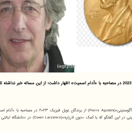
به گزارش گروه هوش مصنوعی، «پیر آگوستینی» از برندگان نوبل فیزیک 2023 در مصاحبه با «آدام اسمیت» اظه
دیده و به او آگاهی داده است. آگوستینی د